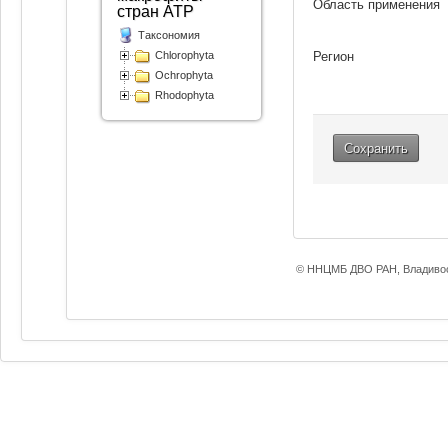
Область применения
стран АТР
Таксономия
Регион
Chlorophyta
Ochrophyta
Rhodophyta
Сохранить
© ННЦМБ ДВО РАН, Владивос