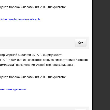
ентр морской биологии им. А.В. Жирмунского"
nichenko-vladimir-anatolevich
нтр морской биологии им. А.В. Жирмунского"
191.01 (Д 005.008.01) состоится защита диссертации
Власенко
orostrata"
на соискание ученой степени кандидата
ентр морской биологии им. А.В. Жирмунского"
enko-anna-evgenevna