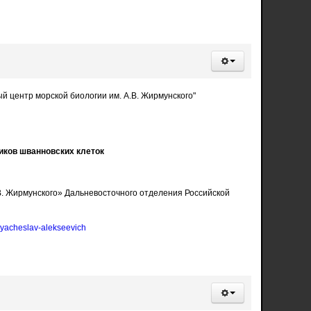
 центр морской биологии им. А.В. Жирмунского"
иков шванновских клеток
. Жирмунского» Дальневосточного отделения Российской
vyacheslav-alekseevich