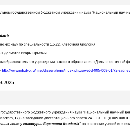
ральном государственном бюджетном учреждении науки "Национальный научный
datrix
еских наук по специальности 1.5.22. Клеточная биология.
РАН Долматов Игорь Юрьевич.
ом образовательном учреждении высшего образования «Дальневосточный ф
 -
http://wwwimb.dvo.ru/misc/dissertations/index.php/sovet-d-005-008-01/72-sadrie
9.2025
о государственного бюджетного учреждения науки "Национальный научный цен
ьчевского, 17) на заседании диссертационного совета 24.1.191.01 (Д 005.008.
ых лент у голотурии Eupentacta fraudatrix"
на соискание ученой степени