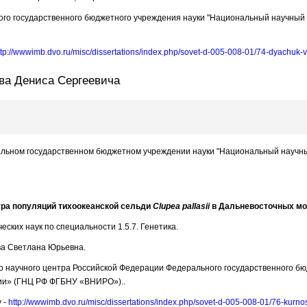
го государственного бюджетного учреждения науки "Национальный научный ц
ttp://wwwimb.dvo.ru/misc/dissertations/index.php/sovet-d-005-008-01/74-dyachuk-
ва Дениса Сергеевича
ральном государственном бюджетном учреждении науки "Национальный научный
ура популяций тихоокеанской сельди
Clupea pallasii
в Дальневосточных мо
ских наук по специальности 1.5.7. Генетика.
ва Светлана Юрьевна.
о научного центра Российской Федерации Федерального государственного бю
фии» (ГНЦ РФ ФГБНУ «ВНИРО»)..
 -
http://wwwimb.dvo.ru/misc/dissertations/index.php/sovet-d-005-008-01/76-kurn