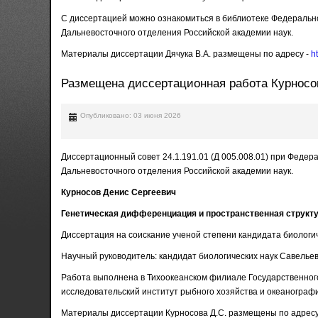
С диссертацией можно ознакомиться в библиотеке Федерально
Дальневосточного отделения Российской академии наук.
Материалы диссертации Дячука В.А. размещены по адресу -
h
Размещена диссертационная работа Курносо
Опубликовано: 03 июня 2026
Диссертационный совет 24.1.191.01 (Д 005.008.01) при Феде
Дальневосточного отделения Российской академии наук.
Курносов Денис Сергеевич
Генетическая дифференциация и пространственная структ
Диссертация на соискание ученой степени кандидата биологиче
Научный руководитель: кандидат биологических наук Савелье
Работа выполнена в Тихоокеанском филиале Государственног
исследовательский институт рыбного хозяйства и океаногра
Материалы диссертации Курносова Д.С. размещены по адресу