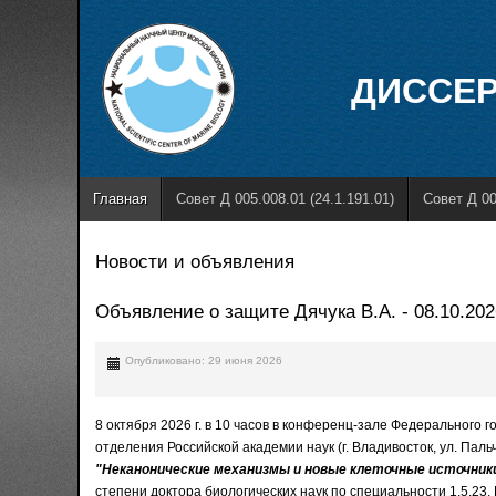
ДИССЕР
Главная
Совет Д 005.008.01 (24.1.191.01)
Совет Д 00
Новости и объявления
Объявление о защите Дячука В.А. - 08.10.202
Опубликовано: 29 июня 2026
8 октября 2026 г. в 10 часов в конференц-зале Федерального
отделения Российской академии наук (г. Владивосток, ул. Пал
"Неканонические механизмы и новые клеточные источни
степени доктора биологических наук по специальности 1.5.23.