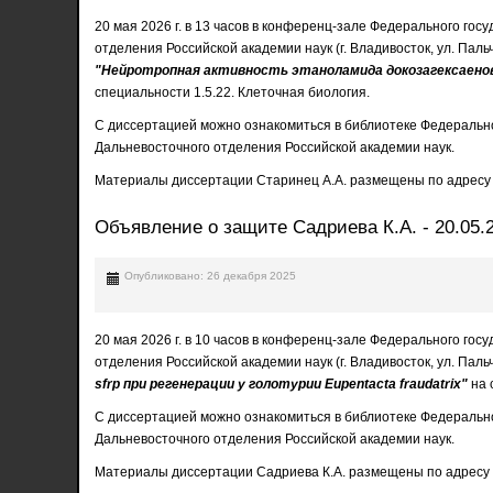
20 мая 2026 г. в 13 часов в конференц-зале Федерального го
отделения Российской академии наук (г. Владивосток, ул. Пал
"Нейротропная активность этаноламида докозагексаенов
специальности 1.5.22. Клеточная биология.
С диссертацией можно ознакомиться в библиотеке Федерально
Дальневосточного отделения Российской академии наук.
Материалы диссертации Старинец А.А. размещены по адресу
Объявление о защите Садриева К.А. - 20.05.
Опубликовано: 26 декабря 2025
20 мая 2026 г. в 10 часов в конференц-зале Федерального го
отделения Российской академии наук (г. Владивосток, ул. Пал
sfrp при регенерации у голотурии Eupentacta fraudatrix"
на 
С диссертацией можно ознакомиться в библиотеке Федерально
Дальневосточного отделения Российской академии наук.
Материалы диссертации Садриева К.А. размещены по адресу