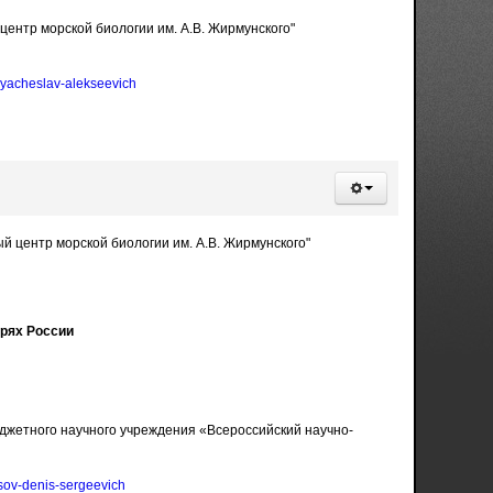
ентр морской биологии им. А.В. Жирмунского"
vyacheslav-alekseevich
 центр морской биологии им. А.В. Жирмунского"
рях России
джетного научного учреждения «Всероссийский научно-
osov-denis-sergeevich