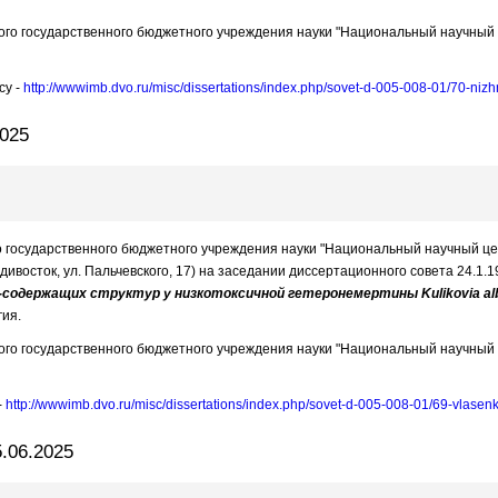
го государственного бюджетного учреждения науки "Национальный научный ц
су -
http://wwwimb.dvo.ru/misc/dissertations/index.php/sovet-d-005-008-01/70-nizh
2025
го государственного бюджетного учреждения науки "Национальный научный це
дивосток, ул. Пальчевского, 17) на заседании диссертационного совета 24.1.
одержащих структур у низкотоксичной гетеронемертины Kulikovia alb
гия.
го государственного бюджетного учреждения науки "Национальный научный ц
-
http://wwwimb.dvo.ru/misc/dissertations/index.php/sovet-d-005-008-01/69-vlas
.06.2025