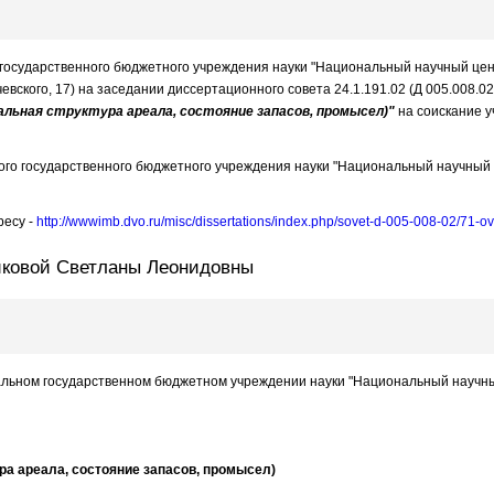
о государственного бюджетного учреждения науки "Национальный научный цен
ьчевского, 17) на заседании диссертационного совета 24.1.191.02 (Д 005.008.
альная структура ареала, состояние запасов, промысел)"
на соискание у
го государственного бюджетного учреждения науки "Национальный научный ц
ресу -
http://wwwimb.dvo.ru/misc/dissertations/index.php/sovet-d-005-008-02/71-
иковой Светланы Леонидовны
ральном государственном бюджетном учреждении науки "Национальный научный
ра ареала, состояние запасов, промысел)