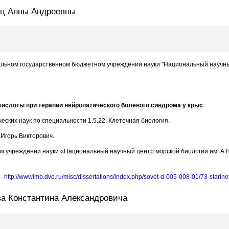
ец Анны Андреевны
ральном государственном бюджетном учреждении науки "Национальный научный
кислоты при терапии нейропатического болевого синдрома у крыс
еских наук по специальности 1.5.22. Клеточная биология.
 Игорь Викторович.
 учреждении науки «Национальный научный центр морской биологии им. А.В
 -
http://wwwimb.dvo.ru/misc/dissertations/index.php/sovet-d-005-008-01/73-stari
а Константина Александровича