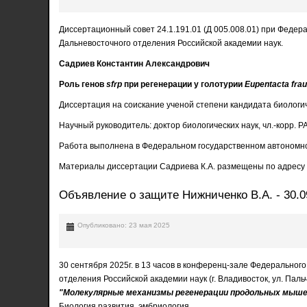
Диссертационный совет 24.1.191.01 (Д 005.008.01) при Феде
Дальневосточного отделения Российской академии наук.
Садриев Константин Александрович
Роль генов
sfrp
при регенерации у голотурии
Eupentacta frau
Диссертация на соискание ученой степени кандидата биологич
Научный руководитель: доктор биологических наук, чл.-корр. 
Работа выполнена в Федеральном государственном автономн
Материалы диссертации Садриева К.А. размещены по адресу
Объявление о защите Нижниченко В.А. - 30.0
Опубликовано: 23 мая 2025
30 сентября 2025г. в 13 часов в конференц-зале Федеральног
отделения Российской академии наук (г. Владивосток, ул. Пал
"Молекулярные механизмы регенерации продольных мышечн
Биология развития, эмбриология.