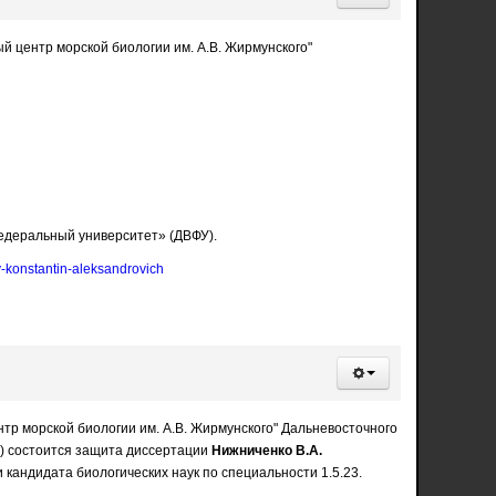
 центр морской биологии им. А.В. Жирмунского"
едеральный университет» (ДВФУ).
v-konstantin-aleksandrovich
тр морской биологии им. А.В. Жирмунского" Дальневосточного
01) состоится защита диссертации
Нижниченко В.А.
 кандидата биологических наук по специальности 1.5.23.