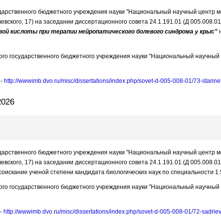
сударственного бюджетного учреждения науки "Национальный научный центр м
ьчевского, 17) на заседании диссертационного совета 24.1.191.01 (Д 005.008.
ой кислоты при терапии нейропатического болевого синдрома у крыс"
н
го государственного бюджетного учреждения науки "Национальный научный ц
 -
http://wwwimb.dvo.ru/misc/dissertations/index.php/sovet-d-005-008-01/73-stari
2026
сударственного бюджетного учреждения науки "Национальный научный центр м
ьчевского, 17) на заседании диссертационного совета 24.1.191.01 (Д 005.008.
соискание ученой степени кандидата биологических наук по специальности 1.
го государственного бюджетного учреждения науки "Национальный научный ц
 -
http://wwwimb.dvo.ru/misc/dissertations/index.php/sovet-d-005-008-01/72-sadrie