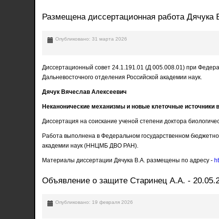
Размещена диссертационная работа Дячука 
Опубликовано: 31 марта 2026
Диссертационный совет 24.1.191.01 (Д 005.008.01) при Феде
Дальневосточного отделения Российской академии наук.
Дячук Вячеслав Алексеевич
Неканонические механизмы и новые клеточные источники 
Диссертация на соискание ученой степени доктора биологическ
Работа выполнена в Федеральном государственном бюджетном
академии наук (ННЦМБ ДВО РАН).
Материалы диссертации Дячука В.А. размещены по адресу -
h
Объявление о защите Старинец А.А. - 20.05.
Опубликовано: 19 февраля 2026