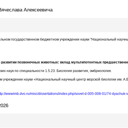
Вячеслава Алексеевича
ральном государственном бюджетном учреждении науки "Национальный научный
в развитии позвоночных животных: вклад мультипотентных предшественн
их наук по специальности 1.5.23. Биология развития, эмбриология.
 учреждении науки «Национальный научный центр морской биологии им. А.В
ttp://wwwimb.dvo.ru/misc/dissertations/index.php/sovet-d-005-008-01/74-dyachuk-
2026