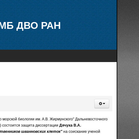
МБ ДВО РАН
р морской биологии им. А.В. Жирмунского" Дальневосточного
01) состоится защита диссертации
Дячука В.А.
твенников шванновских клеток"
на соискание ученой