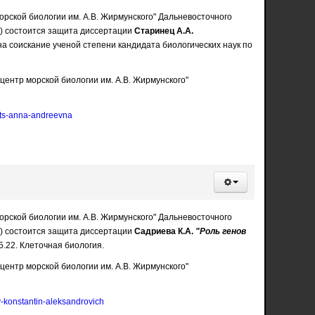
орской биологии им. А.В. Жирмунского" Дальневосточного
01) состоится защита диссертации
Старинец А.А.
а соискание ученой степени кандидата биологических наук по
ентр морской биологии им. А.В. Жирмунского"
nets-anna-andreevna
орской биологии им. А.В. Жирмунского" Дальневосточного
01) состоится защита диссертации
Садриева К.А.
"Роль генов
5.22. Клеточная биология.
ентр морской биологии им. А.В. Жирмунского"
v-konstantin-aleksandrovich