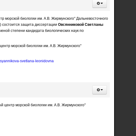
тр морской биологии им. А.В. Жирмунского" Дальневосточного
02) состоится защита диссертации
Овсянниковой Светланы
ченой степени кандидата биологических наук по
ентр морской биологии им. А.В. Жирмунского"
ovsyannikova-svetlana-leonidovna
 центр морской биологии им. А.В. Жирмунского"