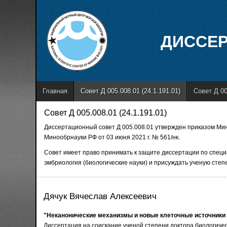
ДИССЕР
Главная
Совет Д 005.008.01 (24.1.191.01)
Совет Д 00
Совет Д 005.008.01 (24.1.191.01)
Диссертационный совет Д 005.008.01 утвержден приказом Мин
Минообрнауки РФ от 03 июня 2021 г. № 561/нк.
Совет имеет право принимать к защите диссертации по специаль
эмбриология (биологические науки) и присуждать ученую степе
Дячук Вячеслав Алексеевич
"Неканонические механизмы и новые клеточные источники
Диссертация на соискание ученой степени доктора биологическ