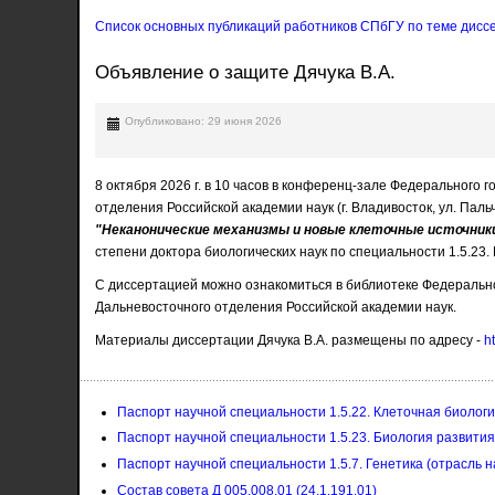
Список основных публикаций работников СПбГУ по теме диссе
Объявление о защите Дячука В.А.
Опубликовано: 29 июня 2026
8 октября 2026 г. в 10 часов в конференц-зале Федерального
отделения Российской академии наук (г. Владивосток, ул. Пал
"Неканонические механизмы и новые клеточные источни
степени доктора биологических наук по специальности 1.5.23.
С диссертацией можно ознакомиться в библиотеке Федерально
Дальневосточного отделения Российской академии наук.
Материалы диссертации Дячука В.А. размещены по адресу -
h
Паспорт научной специальности 1.5.22. Клеточная биолог
Паспорт научной специальности 1.5.23. Биология развития
Паспорт научной специальности 1.5.7. Генетика (отрасль н
Состав совета Д 005.008.01 (24.1.191.01)