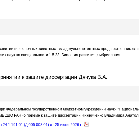
азвитии позвоночных животных: вклад мультипотентных предшественников шв
их наук по специальности 1.5.23. Биология развития, эмбриология.
 принятии к защите диссертации Дячука В.А.
) при Федеральном государственном бюджетном учреждении науки "Националь
МБ ДВО РАН) о приеме к защите диссертации Нижниченко Владимира Анатол
4.1.191.01 (Д 005.008.01) от 25 июня 2026 г.