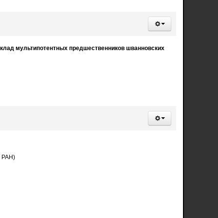
 вклад мультипотентных предшественников шванновских
Р РАН)