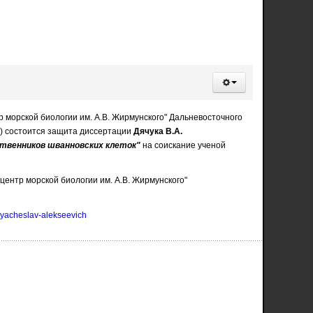
р морской биологии им. А.В. Жирмунского" Дальневосточного
01) состоится защита диссертации
Дячука В.А.
твенников шванновских клеток"
на соискание ученой
ентр морской биологии им. А.В. Жирмунского"
vyacheslav-alekseevich