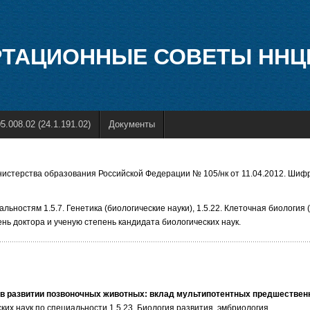
ТАЦИОННЫЕ СОВЕТЫ ННЦ
5.008.02 (24.1.191.02)
Документы
истерства образования Российской Федерации № 105/нк от 11.04.2012. Шифр
ностям 1.5.7. Генетика (биологические науки), 1.5.22. Клеточная биология (
нь доктора и ученую степень кандидата биологических наук.
 в развитии позвоночных животных: вклад мультипотентных предшествен
их наук по специальности 1.5.23. Биология развития, эмбриология.