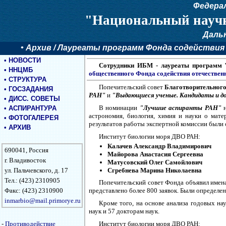
Федера
"Национальный научн
Даль
•
Архив
/ Лауреаты программ Фонда содействия о
•
НОВОСТИ
Сотрудники ИБМ - лауреаты программ
•
ННЦМБ
общественного Фонда содействия отечествен
•
СТРУКТУРА
Попечительский совет
Благотворительного
•
ГОСЗАДАНИЯ
РАН"
и
"Выдающиеся ученые. Кандидаты и д
•
ДИСС. СОВЕТЫ
В номинации
"Лучшие аспиранты РАН"
н
•
АСПИРАНТУРА
астрономия, биология, химия и науки о мате
•
ФОТОГАЛЕРЕЯ
результатов работы экспертной комиссии были
•
АРХИВ
Институт биологии моря ДВО РАН:
Калачев Александр Владимирович
690041, Россия
Майорова Анастасия Сергеевна
г. Владивосток
Матусовский Олег Самойлович
ул. Пальчевского, д. 17
Сгребнева Марина Николаевна
Тел.: (423) 2310905
Попечительский совет Фонда объявил имен
Факс: (423) 2310900
представлено более 800 заявок. Были определен
inmarbio@mail.primorye.ru
Кроме того, на основе анализа годовых н
наук и 57 докторам наук.
-
Противодействие
Институт биологии моря ДВО РАН: