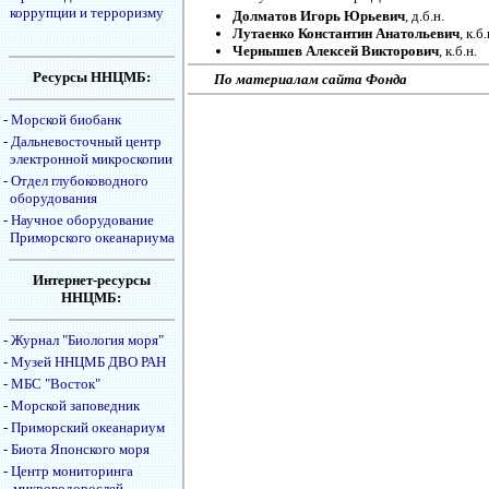
коррупции и терроризму
Долматов Игорь Юрьевич
, д.б.н.
Лутаенко Константин Анатольевич
, к.б.
Чернышев Алексей Викторович
, к.б.н.
Ресурсы ННЦМБ:
По материалам сайта Фонда
-
Морской биобанк
-
Дальневосточный центр
электронной микроскопии
-
Отдел глубоководного
оборудования
-
Научное оборудование
Приморского океанариума
Интернет-ресурсы
ННЦМБ:
-
Журнал "Биология моря"
-
Музей ННЦМБ ДВО РАН
-
МБС "Восток"
-
Морской заповедник
-
Приморский океанариум
-
Биота Японского моря
-
Центр мониторинга
микроводорослей