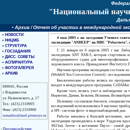
Федера
"Национальный научн
Даль
•
Архив
/ Отчет об участии в международной эксп
•
НОВОСТИ
4 мая 2005 г. на заседании Ученого сов
•
ННЦМБ
экспедиции "ANDEEP" на НИС "Polarstern", пр
•
СТРУКТУРА
С 21 января по 6 апреля 2005 г зав. Лаб
•
ГОСЗАДАНИЯ
экспедиции ANT XXII-3, которая стартовала и
•
ДИСС. СОВЕТЫ
оборудованного судна для многопрофильных 
•
АСПИРАНТУРА
ледокольного класса. Принадлежит Институту 
•
ФОТОГАЛЕРЕЯ
Научная программа экспедиции состояла и
•
АРХИВ
(Weddell Sea Convection Control) - исследовани
Биологические работы велись по программе 
входит в международную программу CeDAMar (Cens
690041, Россия
Кроме того, велись учет и наблюдение за 
г. Владивосток
Норвегии, Дании, Бельгии, Испании, Великобри
ул. Пальчевского, д. 17
Половину составляли биологи, специалист
Тел.: (423) 2310905
исследований использовались 6 научных прибор
Факс: (423) 2310900
и SPI - система фото- и видеонаблюдений дна.
inmarbio@mail.primorye.ru
Работы начались в Капской котловине, за
экспедиции проводились в море Уэдделла вдол
4923м). Затем - в котловине Пауэл - самой д
-
Противодействие