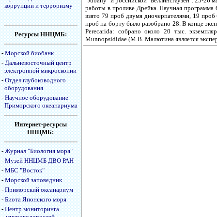
"Jubany" и российской "Беллинсгаузен". 25-26 
коррупции и терроризму
работы в проливе Дрейка. Научная программа 
взято 79 проб двумя дночерпателями, 19 проб 
проб на борту было разобрано 28. В конце эк
Perecarida: собрано около 20 тыс. экземпл
Ресурсы ННЦМБ:
Munnopsididae (М.В. Малютина является экспе
-
Морской биобанк
-
Дальневосточный центр
электронной микроскопии
-
Отдел глубоководного
оборудования
-
Научное оборудование
Приморского океанариума
Интернет-ресурсы
ННЦМБ:
-
Журнал "Биология моря"
-
Музей ННЦМБ ДВО РАН
-
МБС "Восток"
-
Морской заповедник
-
Приморский океанариум
-
Биота Японского моря
-
Центр мониторинга
микроводорослей