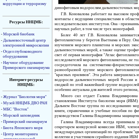
коррупции и терроризму
динофитовым водорослям дальневосточных мор
Г.В. Коновалова работает на высоком пр
контакты с ведущими специалистами в области
Ресурсы ННЦМБ:
исследовательских институтов. Она - признанны
научных работ, в том числе трех монографий.
-
Морской биобанк
Более 40 лет Г.В. Коновалова занимает
фитопланктона у берегов Вьетнама и Перу. Он
-
Дальневосточный центр
изучением морского планктона и морских экос
электронной микроскопии
дальневосточных морей, а также оценке трофич
-
Отдел глубоководного
свет её первая монография "Атлас фитопланкто
оборудования
исследователей морского фитопланктона, не то
-
Научное оборудование
сосредоточила на систематико-флористическ
Приморского океанариума
разнообразной группе морского фитопланкто
"красных приливов". Эта работа завершилась 
Интернет-ресурсы
водоросли дальневосточных морей России и 
ННЦМБ:
сводкой по этой важнейшей группе водорослей
особенно актуальна для жителей этого региона
Много сил отдает Галина Владимировна 
-
Журнал "Биология моря"
становлении Института биологии моря (ИБМ) 
-
Музей ННЦМБ ДВО РАН
Дальнем Востоке группа по исследованию морс
-
МБС "Восток"
книги, справочники и учебные пособия по фи
-
Морской заповедник
руководством Галины Владимировны защищены 
-
Приморский океанариум
Галина Владимировна всегда принимала у
секретарем конкурсной комиссии ИБМ, членом
-
Биота Японского моря
международных организаций по проблемам "цве
-
Центр мониторинга
коллегии и участником серийного издания ИБМ 
микроводорослей