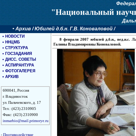
Федера
"Национальный научн
Даль
•
Архив
/ Юбилей д.б.н. Г.В. Коноваловой /
•
НОВОСТИ
8 февраля 2007 юбилей д.б.н., вед.н.с
•
ННЦМБ
Галины Владимировны Коноваловой.
•
СТРУКТУРА
•
ГОСЗАДАНИЯ
•
ДИСС. СОВЕТЫ
•
АСПИРАНТУРА
•
ФОТОГАЛЕРЕЯ
•
АРХИВ
690041, Россия
г. Владивосток
ул. Пальчевского, д. 17
Тел.: (423) 2310905
Факс: (423) 2310900
inmarbio@mail.primorye.ru
-
Противодействие