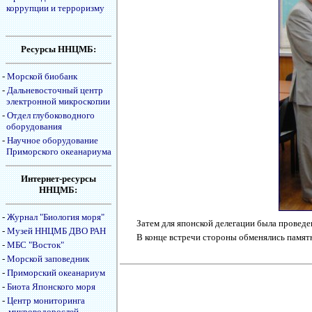
коррупции и терроризму
Ресурсы ННЦМБ:
-
Морской биобанк
-
Дальневосточный центр
электронной микроскопии
-
Отдел глубоководного
оборудования
-
Научное оборудование
Приморского океанариума
Интернет-ресурсы
ННЦМБ:
-
Журнал "Биология моря"
Затем для японской делегации была провед
-
Музей ННЦМБ ДВО РАН
В конце встречи стороны обменялись памят
-
МБС "Восток"
-
Морской заповедник
-
Приморский океанариум
-
Биота Японского моря
-
Центр мониторинга
микроводорослей