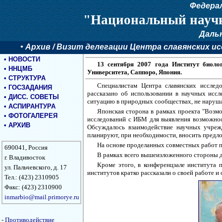
Федера
"Национальный научн
Даль
•
Архив
/ Визит делегации Центра славянских ис
•
НОВОСТИ
13 сентября 2007 года Институт биоло
•
ННЦМБ
Университета, Саппоро, Япония.
•
СТРУКТУРА
Специалистам Центра славянских исслед
•
ГОСЗАДАНИЯ
рассказано об использовании в научных исс
•
ДИСС. СОВЕТЫ
ситуацию в природных сообществах, не наруша
•
АСПИРАНТУРА
Японская сторона в рамках проекта "Возмо
•
ФОТОГАЛЕРЕЯ
исследований с ИБМ для выявления возможно
•
АРХИВ
Обсуждалось взаимодействие научных учреж
планируют, при необходимости, вносить предл
На основе проделанных совместных работ пл
690041, Россия
В рамках всего вышеизложенного стороны д
г. Владивосток
Кроме этого, в конференцзале института
ул. Пальчевского, д. 17
институтов кратко рассказали о своей работе 
Тел.: (423) 2310905
Факс: (423) 2310900
inmarbio@mail.primorye.ru
-
Противодействие