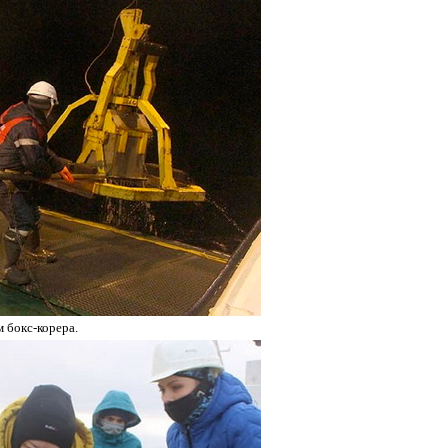
 бокс-корера.