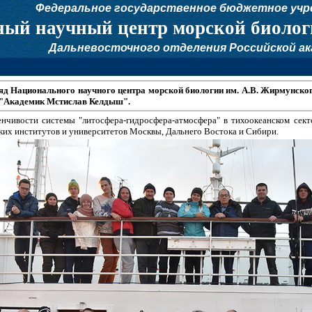
Федеральное государственное бюджетное учр
ый научный центр морской биолог
Дальневосточного отделения Российской ак
яд Национального научного центра морской биологии им. А.В. Жирмунск
С "Академик Мстислав Келдыш".
нчивости системы "литосфера-гидросфера-атмосфера" в тихоокеанском сект
ких институтов и университетов Москвы, Дальнего Востока и Сибири.