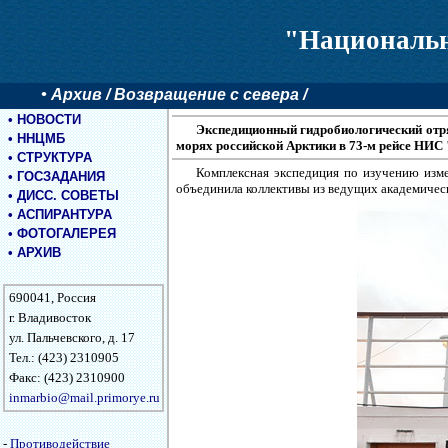
"Национальн
•
Архив
/ Возвращение с севера /
•
НОВОСТИ
Экспедиционный гидробиологический отр
•
ННЦМБ
морях российской Арктики в 73-м рейсе НИ
•
СТРУКТУРА
Комплексная экспедиция по изучению изме
•
ГОСЗАДАНИЯ
объединила коллективы из ведущих академичес
•
ДИСС. СОВЕТЫ
•
АСПИРАНТУРА
•
ФОТОГАЛЕРЕЯ
•
АРХИВ
690041, Россия
г. Владивосток
ул. Пальчевского, д. 17
Тел.: (423) 2310905
Факс: (423) 2310900
inmarbio@mail.primorye.ru
-
Противодействие