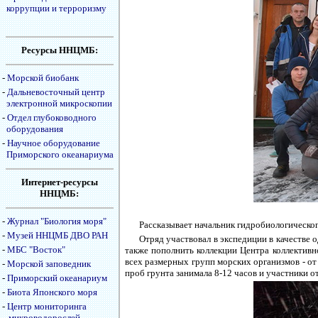
коррупции и терроризму
Ресурсы ННЦМБ:
-
Морской биобанк
-
Дальневосточный центр
электронной микроскопии
-
Отдел глубоководного
оборудования
-
Научное оборудование
Приморского океанариума
Интернет-ресурсы
ННЦМБ:
-
Журнал "Биология моря"
Рассказывает начальник гидробиологическо
-
Музей ННЦМБ ДВО РАН
Отряд участвовал в экспедиции в качестве
-
МБС "Восток"
также пополнить коллекции Центра коллекти
всех размерных групп морских организмов - от
-
Морской заповедник
проб грунта занимала 8-12 часов и участники от
-
Приморский океанариум
-
Биота Японского моря
-
Центр мониторинга
микроводорослей