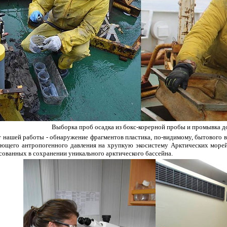
Выборка проб осадка из бокс-корерной пробы и промывка д
т нашей работы - обнаружение фрагментов пластика, по-видимому, бытового 
тающего антропогенного давления на хрупкую экосистему Арктических морей
есованных в сохранении уникального арктического бассейна.