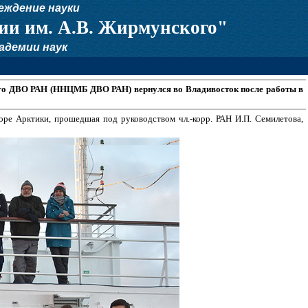
еждение науки
ии им. А.В. Жирмунского"
адемии наук
ого ДВО РАН (ННЦМБ ДВО РАН) вернулся во Владивосток после работы в
оре Арктики, прошедшая под руководством чл.-корр. РАН И.П. Семилетова,