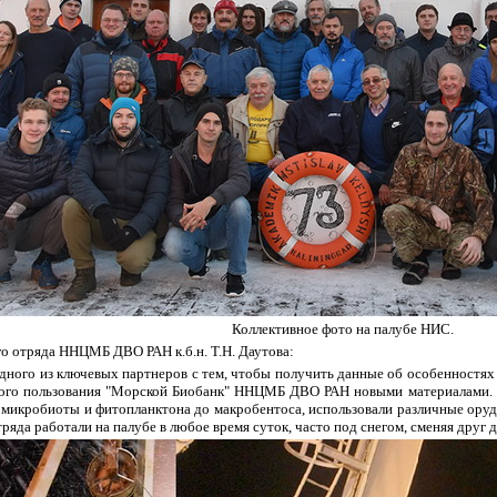
Коллективное фото на палубе НИС.
го отряда ННЦМБ ДВО РАН к.б.н. Т.Н. Даутова:
 одного из ключевых партнеров с тем, чтобы получить данные об особенностя
вного пользования "Морской Биобанк" ННЦМБ ДВО РАН новыми материалами.
 микробиоты и фитопланктона до макробентоса, использовали различные оруд
ряда работали на палубе в любое время суток, часто под снегом, сменяя друг д