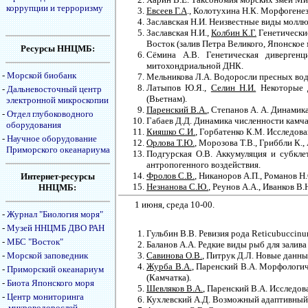
коррупции и терроризму
Евсеев Г.А
., Колотухина Н.К. Морфогенез,
Заславская Н.И. Неизвестные виды моллюс
Заславская Н.И.,
Колбин К.Г.
Генетические
Восток (залив Петра Великого, Японское 
Ресурсы ННЦМБ:
Сёмина А.В. Генетическая диверген
митохондриальной ДНК.
-
Морской биобанк
Мельникова Л.А. Водоросли пресных вод
Латыпов Ю.Я.,
Селин Н.И.
Некоторые д
-
Дальневосточный центр
(Вьетнам).
электронной микроскопии
Паренский В.А.
, Степанов А. А. Динамик
-
Отдел глубоководного
Габаев Д.Д. Динамика численности камча
оборудования
Кияшко С.И.
, Горбатенко К.М. Исследов
-
Научное оборудование
Орлова Т.Ю.
, Морозова Т.В., Гриббли К
Приморского океанариума
Подгурская О.В. Аккумуляция и субкле
антропогенного воздействия.
Фролов С.В.
, Никаноров А.П., Романов Н
Интернет-ресурсы
Незнанова С.Ю.
, Реунов А.А., Иванков В
ННЦМБ:
1 июня, среда 10-00.
-
Журнал "Биология моря"
-
Музей ННЦМБ ДВО РАН
Гульбин В.В. Ревизия рода Reticubuccinu
-
МБС "Восток"
Баланов А.А. Редкие виды рыб для залива
-
Морской заповедник
Савинова О.В.
, Питрук Д.Л. Новые данные
Журба В.А.
, Паренский В.А. Морфологич
-
Приморский океанариум
(Камчатка).
-
Биота Японского моря
Шевляков В.А.
, Паренский В.А. Исследов
-
Центр мониторинга
Кухлевский А.Д. Возможный адаптивный 
микроводорослей