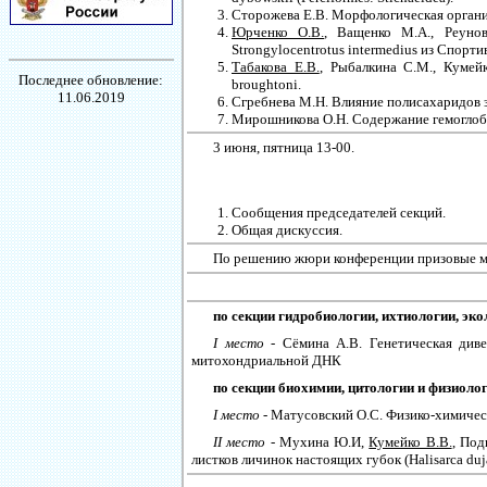
Сторожева Е.В. Морфологическая организ
Юрченко О.В.
, Ващенко М.А., Реуно
Strongylocentrotus intermedius из Спорт
Табакова Е.В.
, Рыбалкина С.М., Кумей
Последнее обновление:
broughtoni.
11.06.2019
Сгребнева М.Н. Влияние полисахаридов 
Мирошникова О.Н. Содержание гемоглоби
3 июня, пятница 13-00.
Сообщения председателей секций.
Общая дискуссия.
По решению жюри конференции призовые ме
по секции гидробиологии, ихтиологии, эко
I место
- Сёмина А.В. Генетическая див
митохондриальной ДНК
по секции биохимии, цитологии и физиоло
I место
- Матусовский О.С. Физико-химичес
II место
- Мухина Ю.И,
Кумейко В.В.
, Под
листков личинок настоящих губок (Halisarca duj