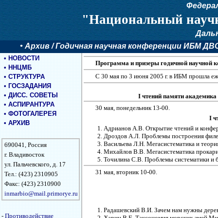
Федера
"Национальный научн
Даль
•
Архив
/ Годичная научная конференции ИБМ ДВО 
•
НОВОСТИ
Программа и призеры годичной научной 
•
ННЦМБ
С 30 мая по 3 июня 2005 г. в ИБМ прошла еж
•
СТРУКТУРА
•
ГОСЗАДАНИЯ
•
ДИСС. СОВЕТЫ
I чтений памяти академика
•
АСПИРАНТУРА
30 мая, понедельник 13-00.
•
ФОТОГАЛЕРЕЯ
I 
•
АРХИВ
Адрианов А.В. Открытие чтений и конфе
Дроздов А.Л. Проблемы построения филе
Васильева Л.Н. Мегасистематика и теори
690041, Россия
Михайлов В.В. Мегасистематика прокари
г. Владивосток
Точилина С.В. Проблемы систематики и би
ул. Пальчевского, д. 17
31 мая, вторник 10-00.
Тел.: (423) 2310905
Факс: (423) 2310900
inmarbio@mail.primorye.ru
Радашевский В.И. Зачем нам нужны дерев
-
Противодействие
Харин В.Е. Таксономия морских змей Мир