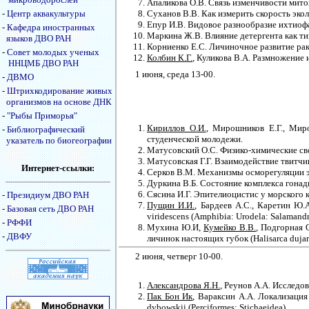
Апаликова О.В. Связь изменчивости митох
-
Центр аквакультуры
Суханов В.В. Как измерить скорость эко
Епур И.В. Видовое разнообразие ихтио
-
Кафедра иностранных
Маркина Ж.В. Влияние детергента как тип
языков ДВО РАН
Корниенко Е.С. Личиночное развитие рака
-
Совет молодых ученых
Колбин К.Г.
, Куликова В.А. Размножение
ННЦМБ ДВО РАН
1 июня, среда 13-00.
-
ДВМО
-
Штрихкодирование живых
организмов на основе ДНК
-
"Рыбы Приморья"
Кириллов О.И.
, Мирошников Е.Г., Мир
-
Библиографический
студенческой молодежи.
указатель по биогеографии
Матусовский О.С. Физико-химические св
Матусовская Г.Г. Взаимодействие твитчи
Интернет-ссылки:
Серков В.М. Механизмы осморегуляции 
Дуркина В.Б. Состояние комплекса гонад
Сясина И.Г. Эпителиоцистис у морского к
-
Президиум ДВО РАН
Пущин И.И.
, Бардеев А.С., Каретин Ю.
-
Базовая сеть ДВО РАН
viridescens (Amphibia: Urodela: Salamandr
-
РФФИ
Мухина Ю.И,
Кумейко В.В.
, Подгорная 
-
ДВФУ
личинок настоящих губок (Halisarca dujar
2 июня, четверг 10-00.
Александрова Я.Н.
, Реунов А.А. Исследо
Пак Бон Ик
, Вараксин А.А. Локализаци
dybowskii (Perciformes: Stichaeidea).