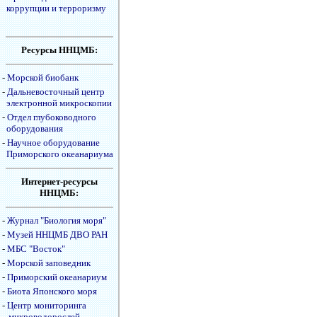
коррупции и терроризму
Ресурсы ННЦМБ:
-
Морской биобанк
-
Дальневосточный центр
электронной микроскопии
-
Отдел глубоководного
оборудования
-
Научное оборудование
Приморского океанариума
Интернет-ресурсы
ННЦМБ:
-
Журнал "Биология моря"
-
Музей ННЦМБ ДВО РАН
-
МБС "Восток"
-
Морской заповедник
-
Приморский океанариум
-
Биота Японского моря
-
Центр мониторинга
микроводорослей