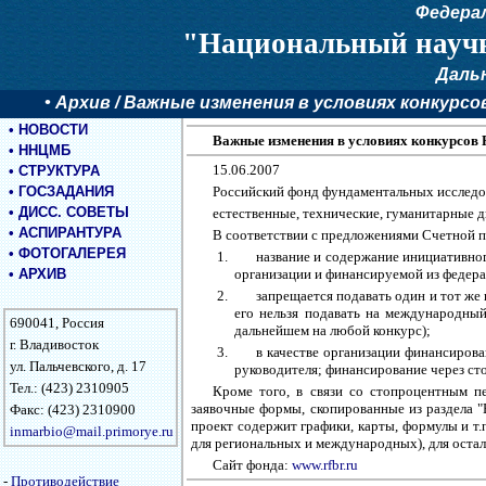
Федера
"Национальный научн
Даль
•
Архив
/ Важные изменения в условиях конкурсо
•
НОВОСТИ
Важные изменения в условиях конкурсов
•
ННЦМБ
15.06.2007
•
СТРУКТУРА
•
ГОСЗАДАНИЯ
Российский фонд фундаментальных исслед
•
ДИСС. СОВЕТЫ
естественные, технические, гуманитарные 
•
АСПИРАНТУРА
В соответствии с предложениями Счетной 
•
ФОТОГАЛЕРЕЯ
название и содержание инициативног
•
АРХИВ
организации и финансируемой из федерал
запрещается подавать один и тот же
его нельзя подавать на международный
690041, Россия
дальнейшем на любой конкурс);
г. Владивосток
в качестве организации финансирова
ул. Пальчевского, д. 17
руководителя; финансирование через ст
Тел.: (423) 2310905
Кроме того, в связи со стопроцентным п
заявочные формы, скопированные из раздела 
Факс: (423) 2310900
проект содержит графики, карты, формулы и т.п
inmarbio@mail.primorye.ru
для региональных и международных), для остальн
Сайт фонда:
www.rfbr.ru
-
Противодействие