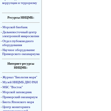
коррупции и терроризму
Ресурсы ННЦМБ:
-
Морской биобанк
-
Дальневосточный центр
электронной микроскопии
-
Отдел глубоководного
оборудования
-
Научное оборудование
Приморского океанариума
Интернет-ресурсы
ННЦМБ:
-
Журнал "Биология моря"
-
Музей ННЦМБ ДВО РАН
-
МБС "Восток"
-
Морской заповедник
-
Приморский океанариум
-
Биота Японского моря
-
Центр мониторинга
микроводорослей