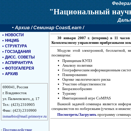
Федера
"Национальный научн
Даль
•
Архив
/ Семинар CoastLearn /
•
НОВОСТИ
30 января 2007 г. (вторник) в 11 часо
•
ННЦМБ
Комплексному управлению прибрежными зона
•
СТРУКТУРА
Модули этой электронной, бесплатной, 
•
ГОСЗАДАНИЯ
посвящены:
•
ДИСС. СОВЕТЫ
Принципам КУПЗ
•
АСПИРАНТУРА
Анализу политики
•
ФОТОГАЛЕРЕЯ
Географическим информационным систе
•
АРХИВ
Планированию
Оценке экологического риска
Участию общественности
690041, Россия
Биоразнообразию
г. Владивосток
Туризму
Имитационной игре CoMPAS
ул. Пальчевского, д. 17
Важной задачей семинара является информ
Тел.: (423) 2310905
специалистов по побережьям (ученых и инжене
Факс: (423) 2310900
Посмотреть/Загрузить
программу семинара
inmarbio@mail.primorye.ru
-
Противодействие