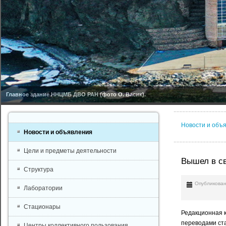
Главное здание ННЦМБ ДВО РАН (фото О. Васик).
Новости и объ
Новости и объявления
Цели и предметы деятельности
Вышел в све
Структура
Опубликован
Лаборатории
Стационары
Редакционная ко
переводами ста
Центры коллективного пользования