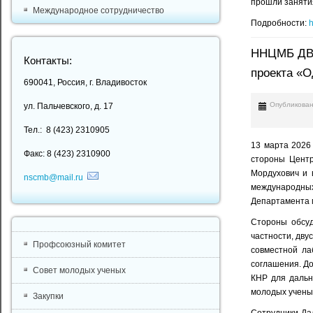
прошли занятия
Международное сотрудничество
Подробности:
h
ННЦМБ ДВО
Контакты:
проекта «О
690041, Россия, г. Владивосток
Опубликован
ул. Пальчевского, д. 17
Тел.: 8 (423) 2310905
13 марта 2026
Факс: 8 (423) 2310900
стороны Центра
Мордухович и 
nscmb@mail.ru
международных 
Департамента м
Стороны обсуд
частности, дву
Профсоюзный комитет
совместной ла
соглашения. До
Совет молодых ученых
КНР для дальн
молодых ученых
Закупки
Сотрудники Дал