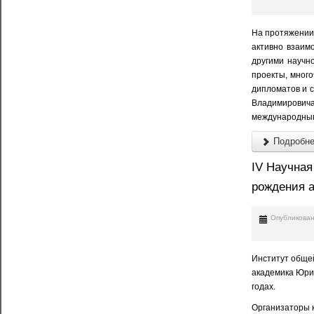
На протяжении 
активно взаим
другими научн
проекты, мног
дипломатов и с
Владимирович
международным 
Подробнее
IV Научная
рождения а
Опубликован
Институт общей
академика Юрия
годах.
Организаторы 