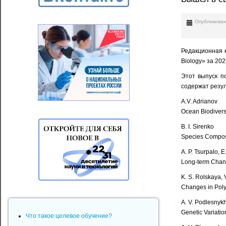
Опубликован
Редакционная к
Biology» за 2025
Этот выпуск п
содержат резу
A.V. Adrianov
Ocean Biodivers
B. I. Sirenko
Species Composit
A. P. Tsurpalo, E
Long-term Change
K. S. Rolskaya, 
Changes in Pol
A. V. Podlesnykh
Genetic Variati
Что такое целевое обучение?