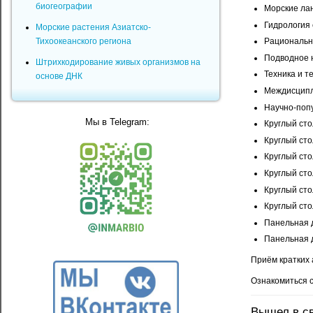
биогеографии
Морские л
Гидрология
Морские растения Азиатско-
Тихоокеанского региона
Рациональн
Подводное 
Штрихкодирование живых организмов на
Техника и т
основе ДНК
Междисципл
Научно-поп
Мы в Telegram:
Круглый сто
Круглый сто
Круглый ст
Круглый сто
Круглый сто
Круглый сто
Панельная д
Панельная д
Приём кратких 
Ознакомиться 
Вышел в све