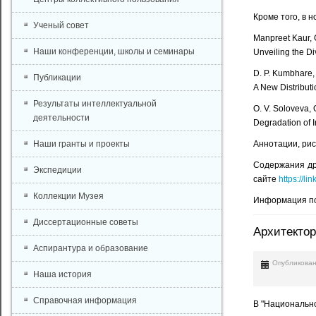
Кроме того, в 
Ученый совет
Manpreet Kaur, C
Наши конференции, школы и семинары
Unveiling the Di
D. P. Kumbhare,
Публикации
A New Distribut
Результаты интеллектуальной
O. V. Soloveva, 
деятельности
Degradation of 
Наши гранты и проекты
Аннотации, рис
Содержания дру
Экспедиции
сайте
https://l
Коллекции Музея
Информация по
Диссертационные советы
Архитекто
Аспирантура и образование
Опубликован
Наша история
Справочная информация
В "Национально