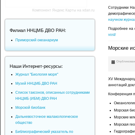
Сотрудники На
Компонент Яндекс Карты на xdan.ru
демографическ
научном журнале
Подробнее на 
Филиал ННЦМБ ДВО РАН:
vost/
Приморский океанариум
Морские и
Опубликован
Наши Интернет-ресурсы:
Журнал "Биология моря"
XV Международ
Музей ННЦМБ ДВО РАН
аннотаций докл
Список таксонов, описанных сотрудниками
Конференция пр
ННЦМБ (ИБМ) ДВО РАН
Океанологи
Морской биобанк
Морская би
Дальневосточное малакологическое
Морские мл
общество
Морская гео
Гидрографич
Библиографический указатель по