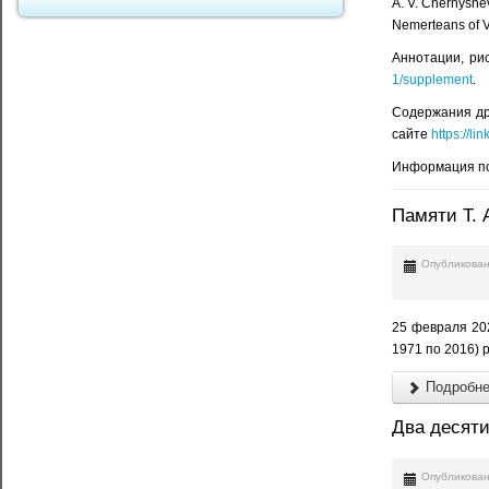
A. V. Chernyshe
Nemerteans of Vi
Аннотации, ри
1/supplement
.
Содержания дру
сайте
https://l
Информация по
Памяти Т. 
Опубликован
25 февраля 202
1971 по 2016) 
Подробнее
Два десяти
Опубликован