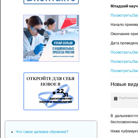
Младший научн
Посмотреть/За
Начало приема
Окончание при
Дата проведени
Посмотреть/За
Посмотреть/За
Посмотреть/За
Новые виды
Опубликован
В дальневосто
беспозвоночны
Ниже публикует
Что такое целевое обучение?