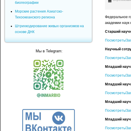
биогеографии
Морские растения Азиатско-
Федеральное го
Тихоокеанского региона
академии наук 
Штрихкодирование живых организмов на
Старший научн
основе ДНК
Посмотреть/За
Научный сотру
Мы в Telegram:
Посмотреть/За
Младший научн
Посмотреть/За
Младший научн
Посмотреть/За
Младший научн
Посмотреть/За
Младший научн
Посмотреть/За