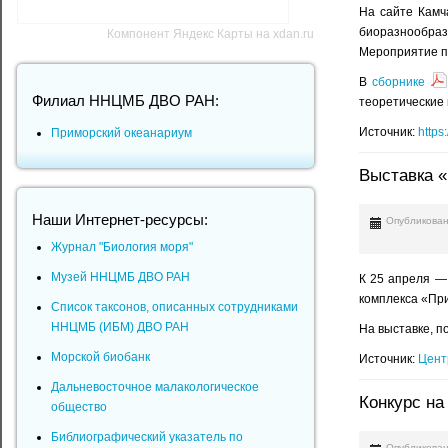
На сайте Камч
биоразнообра
Компонент Яндекс Карты на xdan.ru
Мероприятие пр
В
сборнике
Филиал ННЦМБ ДВО РАН:
теоретические 
Источник:
https
Приморский океанариум
Выставка «
Наши Интернет-ресурсы:
Опубликован
Журнал "Биология моря"
Музей ННЦМБ ДВО РАН
К 25 апреля —
комплекса «Пр
Список таксонов, описанных сотрудниками
ННЦМБ (ИБМ) ДВО РАН
На выставке, п
Морской биобанк
Источник:
Цент
Дальневосточное малакологическое
Конкурс на
общество
Библиографический указатель по
Опубликован