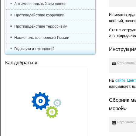
Антимонопольный комплаенс
Из мелководья
Противодействие коррупции
актиний, назв
Противодействие терроризму
Статья сотрудн
А.В. Жирмунско
Национальные проекты России
Инструкция
Год науки и технологий
Как добраться:
Опубликован
На
сайте Цент
напоминает: в
Сборник ма
морей»
Опубликован