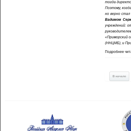
тогда директо
Поэтому, когда
но верно стал
Вадимом Сер
учреждений: о
руководителем
«Приморский о
(ННЦМБ), и Пр
Подробнее чит
В начало