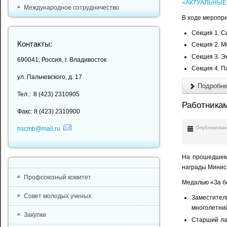
«АКТУАЛЬНЫЕ
Международное сотрудничество
В ходе меропри
Секция 1. С
Контакты:
Секция 2. М
Секция 3. Э
690041, Россия, г. Владивосток
Секция 4. 
ул. Пальчевского, д. 17
Подробнее
Тел.: 8 (423) 2310905
Работника
Факс: 8 (423) 2310900
Опубликован
nscmb@mail.ru
На прошедшем 
награды Минист
Профсоюзный комитет
Медалью «За б
Совет молодых ученых
Заместите
многолетни
Закупки
Старший л