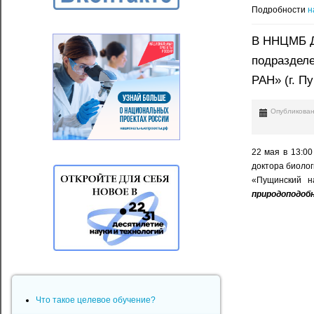
Подробности
н
В ННЦМБ Д
подраздел
РАН» (г. П
Опубликован
22 мая в 13:00
доктора биоло
«Пущинский н
природоподоб
Что такое целевое обучение?