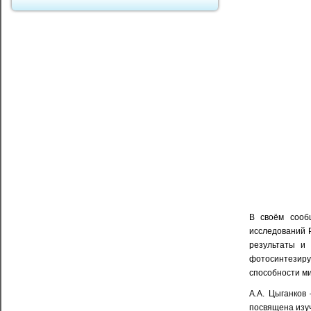
В своём сооб
исследований 
результаты и
фотосинтезиру
способности ми
А.А. Цыганков
посвящена изу