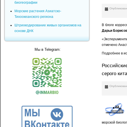
биогеографии
Опубликован
Морские растения Азиатско-
Тихоокеанского региона
В блоге корре
Штрихкодирование живых организмов на
Дарьи Борисо
основе ДНК
«Эксперимент
отмечено Анаст
Мы в Telegram:
Подробнее в и
Российские
серого кит
Опубликован
морской биоло