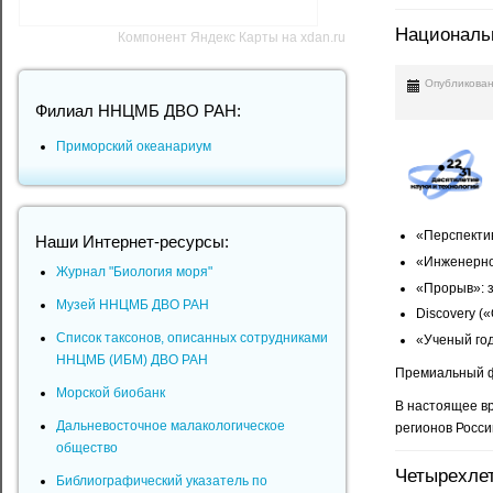
Националь
Компонент Яндекс Карты на xdan.ru
Опубликован
Филиал ННЦМБ ДВО РАН:
Приморский океанариум
«Перспектив
Наши Интернет-ресурсы:
«Инженерно
Журнал "Биология моря"
«Прорыв»: з
Музей ННЦМБ ДВО РАН
Discovery (
Список таксонов, описанных сотрудниками
«Ученый год
ННЦМБ (ИБМ) ДВО РАН
Премиальный ф
Морской биобанк
В настоящее вр
Дальневосточное малакологическое
регионов Росси
общество
Четырехлет
Библиографический указатель по