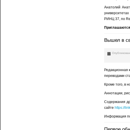
Анатолий Анат
университетах
РИНЦ 37, по Re
Приглашаются
Вышел в све
Опубликован
Редакционная ко
переводами ста
Кроме того, в 
Аннотации, рис
Содержания дру
сайте
https://l
Информация по
Первое обн