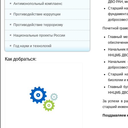
ДВО РАН, м
Антимонопольный комплаенс
Старший на
фундамента
Противодействие коррупции
добросовес
Противодействие терроризму
Почетной грам
Национальные проекты России
Главный м
обеспечени
Год науки и технологий
Начальник 
ННЦМБ ДВО 
Как добраться:
Начальник
добросовес
Старший на
биологии и 
Главный б
ННЦМБ ДВО 
За успехи в р
старший инже
Поздравляем к