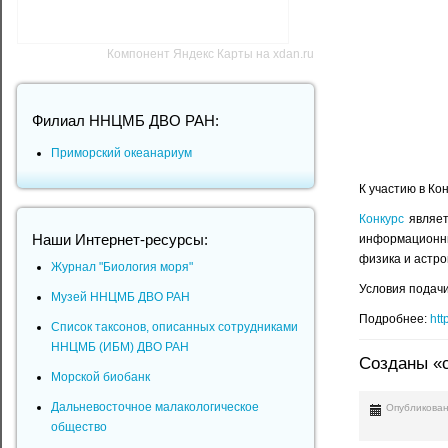
Компонент Яндекс Карты на xdan.ru
Филиал ННЦМБ ДВО РАН:
Приморский океанариум
К участию в Ко
Конкурс
являет
Наши Интернет-ресурсы:
информационные
физика и астро
Журнал "Биология моря"
Условия подачи
Музей ННЦМБ ДВО РАН
Подробнее:
htt
Список таксонов, описанных сотрудниками
ННЦМБ (ИБМ) ДВО РАН
Созданы «с
Морской биобанк
Дальневосточное малакологическое
Опубликован
общество