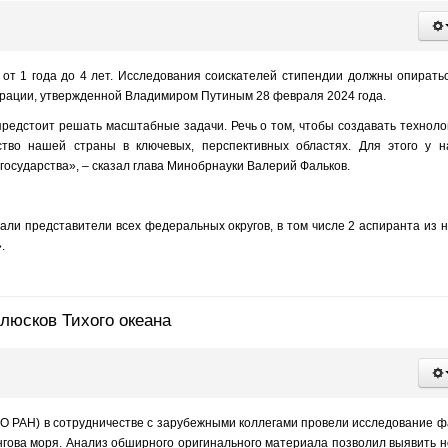
 от 1 года до 4 лет. Исследования соискателей стипендии должны опирать
ерации, утвержденной Владимиром Путиным 28 февраля 2024 года.
едстоит решать масштабные задачи. Речь о том, чтобы создавать техноло
ство нашей страны в ключевых, перспективных областях. Для этого у 
 государства», – сказал глава Минобрнауки Валерий Фальков.
тали представители всех федеральных округов, в том числе 2 аспиранта из 
.
люсков Тихого океана
ВО РАН) в сотрудничестве с зарубежными коллегами провели исследование 
нгова моря. Анализ обширного оригинального материала позволил выявить 