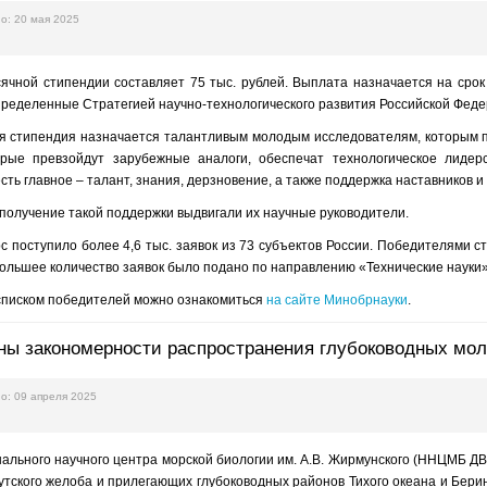
о: 20 мая 2025
ячной стипендии составляет 75 тыс. рублей. Выплата назначается на срок
пределенные Стратегией научно-технологического развития Российской Фед
я стипендия назначается талантливым молодым исследователям, которым пр
орые превзойдут зарубежные аналоги, обеспечат технологическое лидер
сть главное – талант, знания, дерзновение, а также поддержка наставников и
получение такой поддержки выдвигали их научные руководители.
рс поступило более 4,6 тыс. заявок из 73 субъектов России. Победителями с
ольшее количество заявок было подано по направлению «Технические науки»
списком победителей можно ознакомиться
на сайте Минобрнауки
.
ы закономерности распространения глубоководных мол
о: 09 апреля 2025
ального научного центра морской биологии им. А.В. Жирмунского (ННЦМБ Д
тского желоба и прилегающих глубоководных районов Тихого океана и Бери