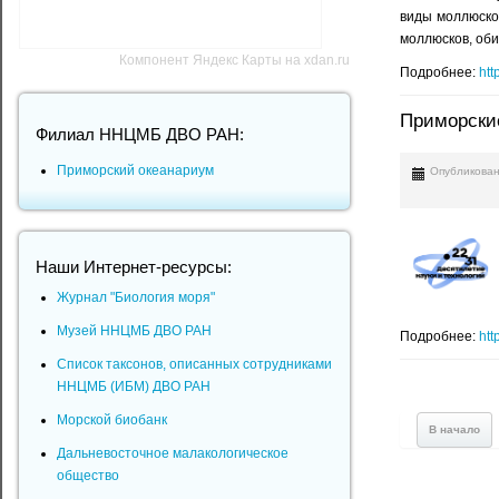
виды моллюско
моллюсков, оби
Компонент Яндекс Карты на xdan.ru
Подробнее:
htt
Приморски
Филиал ННЦМБ ДВО РАН:
Приморский океанариум
Опубликован
Наши Интернет-ресурсы:
Журнал "Биология моря"
Музей ННЦМБ ДВО РАН
Подробнее:
htt
Список таксонов, описанных сотрудниками
ННЦМБ (ИБМ) ДВО РАН
Морской биобанк
В начало
Дальневосточное малакологическое
общество