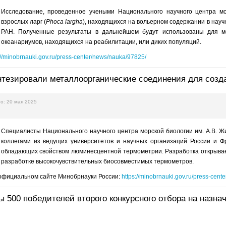
Исследование, проведенное учеными Национального научного центра м
взрослых ларг (
Phoca largha
), находящихся на вольерном содержании в на
РАН. Полученные результаты в дальнейшем будут использованы для мо
океанариумов, находящихся на реабилитации, или диких популяций.
://minobrnauki.gov.ru/press-center/news/nauka/97825/
тезировали металлоорганические соединения для созд
о: 20 мая 2025
Специалисты Национального научного центра морской биологии им. А.В. 
коллегами из ведущих университетов и научных организаций России и Ф
обладающих свойством люминесцентной термометрии. Разработка открывае
разработке высокочувствительных биосовместимых термометров.
официальном сайте Минобрнауки России:
https://minobrnauki.gov.ru/press-cen
 500 победителей второго конкурсного отбора на назна