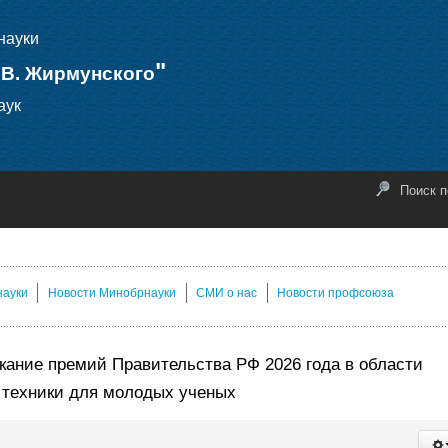
науки
"
.В. Жирмунского
аук
Поиск п
науки
Новости Минобрнауки
СМИ о нас
Новости профсоюза
кание премий Правительства РФ 2026 года в области
 и техники для молодых ученых