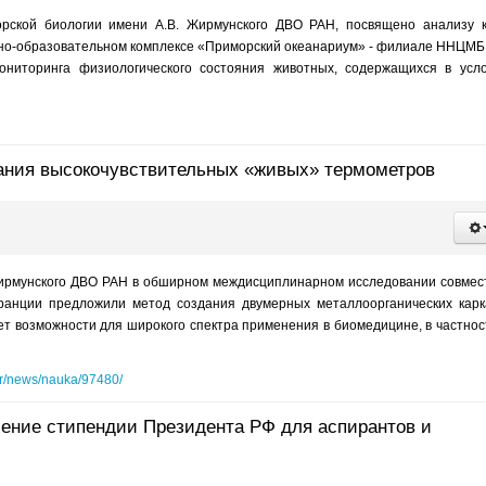
орской биологии имени А.В. Жирмунского ДВО РАН, посвящено анализу 
учно-образовательном комплексе «Приморский океанариум» - филиале ННЦМ
ниторинга физиологического состояния животных, содержащихся в усл
ания высокочувствительных «живых» термометров
Жирмунского ДВО РАН в обширном междисциплинарном исследовании совмес
ранции предложили метод создания двумерных металлоорганических карк
т возможности для широкого спектра применения в биомедицине, в частно
ter/news/nauka/97480/
чение стипендии Президента РФ для аспирантов и