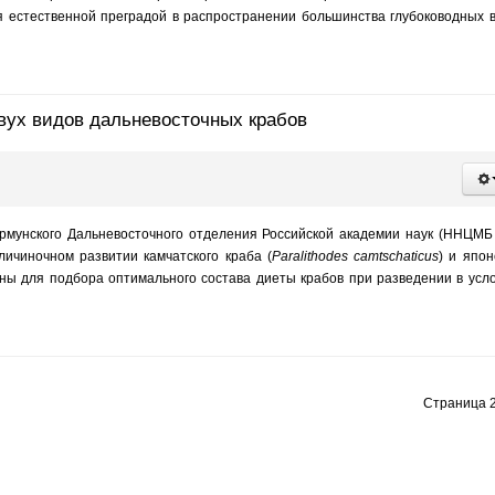
ся естественной преградой в распространении большинства глубоководных 
ух видов дальневосточных крабов
ирмунского Дальневосточного отделения Российской академии наук (ННЦМ
ичиночном развитии камчатского краба (
Paralithodes camtschaticus
) и япон
аны для подбора оптимального состава диеты крабов при разведении в усл
Страница 2