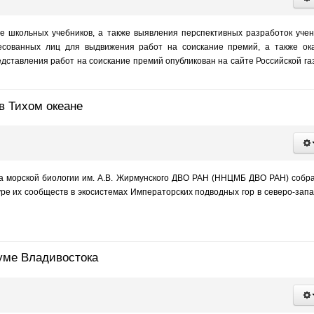
е школьных учебников, а также выявления перспективных разработок уче
есованных лиц для выдвижения работ на соискание премий, а также ок
ставления работ на соискание премий опубликован на сайте Российской га
в Тихом океане
ра морской биологии им. А.В. Жирмунского ДВО РАН (ННЦМБ ДВО РАН) собр
ре их сообществ в экосистемах Императорских подводных гор в северо-зап
уме Владивостока