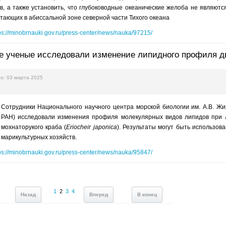
в, а также установить, что глубоководные океанические желоба не являют
тающих в абиссальной зоне северной части Тихого океана
ps://minobrnauki.gov.ru/press-center/news/nauka/97215/
е ученые исследовали изменение липидного профиля дв
о: 03 марта 2025
Сотрудники Национального научного центра морской биологии им. А.В. Ж
РАН) исследовали изменения профиля молекулярных видов липидов при л
мохнаторукого краба (
Eriocheir japonica
). Результаты могут быть использов
марикультурных хозяйств.
ps://minobrnauki.gov.ru/press-center/news/nauka/95847/
1
2
3
4
Назад
Вперед
В конец