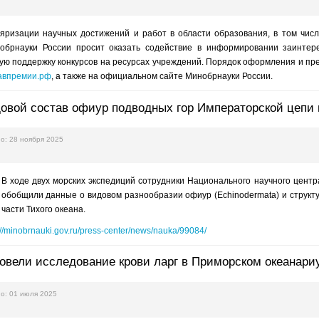
яризации научных достижений и работ в области образования, в том числ
нобрнауки России просит оказать содействие в информировании заинтер
 поддержку конкурсов на ресурсах учреждений. Порядок оформления и пред
правпремии.рф
, а также на официальном сайте Минобрнауки России.
овой состав офиур подводных гор Императорской цепи 
о: 28 ноября 2025
В ходе двух морских экспедиций сотрудники Национального научного цент
обобщили данные о видовом разнообразии офиур (Echinodermata) и структу
части Тихого океана.
://minobrnauki.gov.ru/press-center/news/nauka/99084/
овели исследование крови ларг в Приморском океанари
о: 01 июля 2025