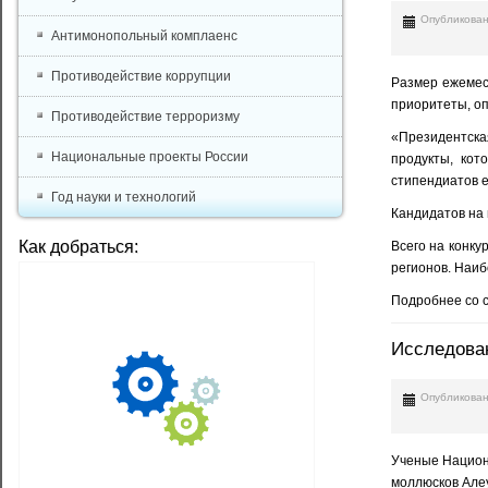
Опубликован
Антимонопольный комплаенс
Противодействие коррупции
Размер ежемес
приоритеты, о
Противодействие терроризму
«Президентска
Национальные проекты России
продукты, кот
стипендиатов е
Год науки и технологий
Кандидатов на 
Как добраться:
Всего на конку
регионов. Наиб
Подробнее со 
Исследован
Опубликован
Ученые Национ
моллюсков Алеу