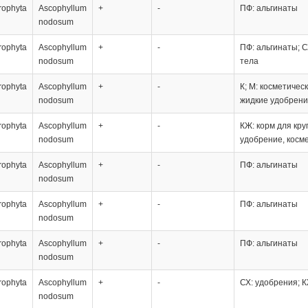
rophyta
Ascophyllum
+
-
ПФ: альгинаты
nodosum
rophyta
Ascophyllum
+
-
ПФ: альгинаты; С
nodosum
тела
rophyta
Ascophyllum
+
-
К; М: косметичес
nodosum
жидкие удобрени
rophyta
Ascophyllum
+
-
КЖ: корм для кру
nodosum
удобрение, косм
rophyta
Ascophyllum
+
-
ПФ: альгинаты
nodosum
rophyta
Ascophyllum
+
-
ПФ: альгинаты
nodosum
rophyta
Ascophyllum
+
-
ПФ: альгинаты
nodosum
rophyta
Ascophyllum
+
-
СХ: удобрения; 
nodosum