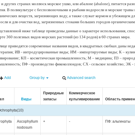
 и других странах моллюск морское ушко, или абалоне (abalone), питается ра
тия. В поликультуре с беспозвоночными и рыбами водоросли и морские травы
анических веществ, загрязняющих воду, а также служат кормом и убежищем 
осли и для очистки вод, загрязненных стоками больших городов органически
дставленной ниже таблице приведены данные о характере использования, спос
рте 360 полезных видов морских растений (из 134 родов) в 60 странах мира.
лице приводятся современные названия видов, в квадратных скобках даны нед
терапия; ИВ - интродуцированные виды; ИМ - импортируемые виды; К – кули
ивирование; КП – косметическая промышленность; М – медицина; ПЗ – природн
шленность; ПФ - производство фикоколлоидов; СХ - сельское хозяйство; ЭК -
Add
Group by
Advanced search
Природные
Коммерческое
ел
Виды
запасы
культивирование
Область примен
chrophyta
(10)
rophyta
Ascophyllum
+
-
ПФ: альгинаты
nodosum