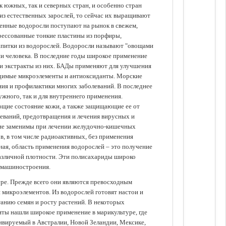
 южных, так и северных стран, и особенно стран
из естественных зарослей, то сейчас их выращивают
щенные водоросли поступают на рынок в свежем,
прессованные тонкие пластины из порфиры,
апитки из водорослей. Водоросли называют "овощами
ании человека. В последние годы широкое применение
ли экстракты из них. БАДы применяют для улучшения
одимые микроэлементы и антиоксиданты. Морские
ия и профилактики многих заболеваний. В последнее
ужного, так и для внутреннего применения.
ющие состояние кожи, а также защищающие ее от
еваний, предотвращения и лечения вирусных и
 не заменимы при лечении желудочно-кишечных
в, в том числе радиоактивных, без применения
ая, область применения водорослей – это получение
различной плотности. Эти полисахариды широко
 машиностроения.
уре. Прежде всего они являются превосходным
 микроэлементов. Из водорослей готовят настои и
анию семян и росту растений. В некоторых
иты нашли широкое применение в марикультуре, где
ивируемый в Австралии, Новой Зеландии, Мексике,