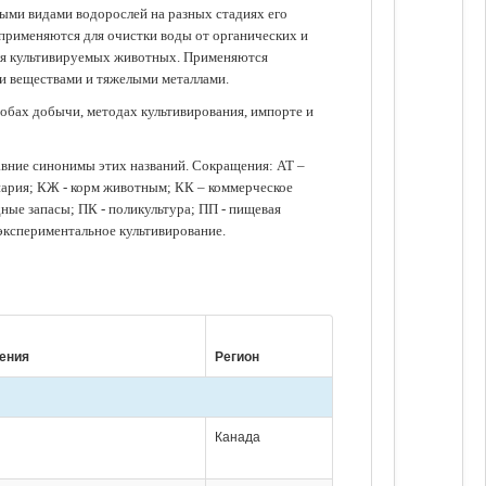
зными видами водорослей на разных стадиях его
 применяются для очистки воды от органических и
для культивируемых животных. Применяются
ми веществами и тяжелыми металлами.
обах добычи, методах культивирования, импорте и
авние синонимы этих названий. Сокращения: АТ –
нария; КЖ - корм животным; КК – коммерческое
ые запасы; ПК - поликультура; ПП - пищевая
 экспериментальное культивирование.
ения
Регион
Канада