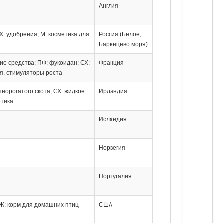
Англия
Х: удобрения; М: косметика для
Россия (Белое,
Баренцево моря)
кие средства; ПФ: фукоидан; СХ:
Франция
я, стимуляторы роста
пнорогатого скота; СХ: жидкое
Ирландия
етика
Исландия
Норвегия
Португалия
КЖ: корм для домашних птиц
США