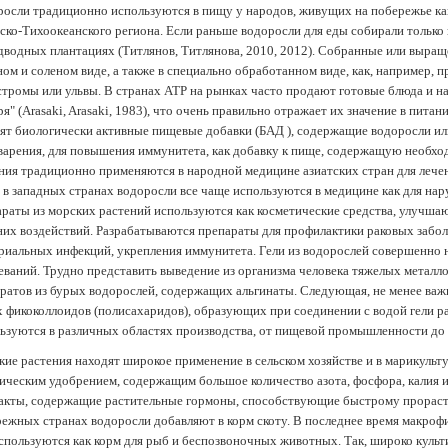
осли традиционно используются в пищу у народов, живущих на побережье как
ско-Тихоокеанского региона. Если раньше водоросли для еды собирали только 
дводных плантациях (Tитлянов, Титлянова, 2010, 2012). Собранные или выра
ом и соленом виде, а также в специально обработанном виде, как, например, 
тромы или ульвы. В странах АТР на рынках часто продают готовые блюда и н
ря" (Arasaki, Arasaki, 1983), что очень правильно отражает их значение в пит
ят биологически активные пищевые добавки (БАД ), содержащие водоросли и
арения, для повышения иммунитета, как добавку к пище, содержащую необх
ния традиционно применяются в народной медицине азиатских стран для лечен
 в западных странах водоросли все чаще используются в медицине как для нар
раты из морских растений используются как косметические средства, улучша
их воздействий. Разрабатываются препараты для профилактики раковых забол
риальных инфекций, укрепления иммунитета. Гели из водорослей совершенно
еваний. Трудно представить выведение из организма человека тяжелых металло
ратов из бурых водорослей, содержащих альгинаты. Следующая, не менее важн
х фикоколлоидов (полисахаридов), образующих при соединении с водой гели 
ьзуются в различных областях производства, от пищевой промышленности до
ие растения находят широкое применение в сельском хозяйстве и в марикульт
ическим удобрением, содержащим большое количество азота, фосфора, калия и
акты, содержащие растительные гормоны, способствующие быстрому прораст
ежных странах водоросли добавляют в корм скоту. В последнее время макроф
спользуются как корм для рыб и беспозвоночных животных. Так, широко культ