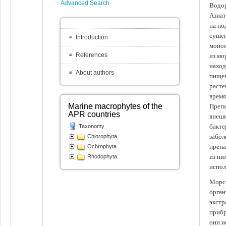
Advanced Search
Водор
Азиат
на по
сушен
Introduction
монос
References
из мо
наход
About authors
пищев
расте
время
Marine macrophytes of the
Препа
APR countries
внешн
бакте
Taxonomy
забол
Chlorophyta
препа
Ochrophyta
из ни
Rhodophyta
испол
Морск
орган
экстр
прибр
они и