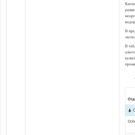
Китае
разви
неорг
водор
В пре
экспо
В таб
альго
культ
промы
Отд
O
Och