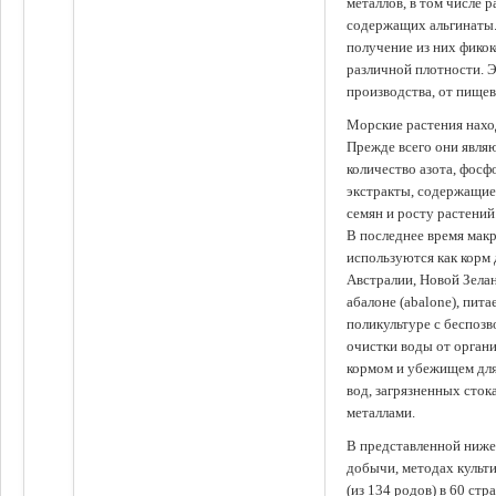
металлов, в том числе 
содержащих альгинаты.
получение из них фико
различной плотности. 
производства, от пище
Морские растения наход
Прежде всего они явля
количество азота, фосф
экстракты, содержащи
семян и росту растений
В последнее время мак
используются как корм
Австралии, Новой Зелан
абалоне (abalone), пит
поликультуре с беспоз
очистки воды от органи
кормом и убежищем для
вод, загрязненных сто
металлами.
В представленной ниже
добычи, методах культ
(из 134 родов) в 60 стр