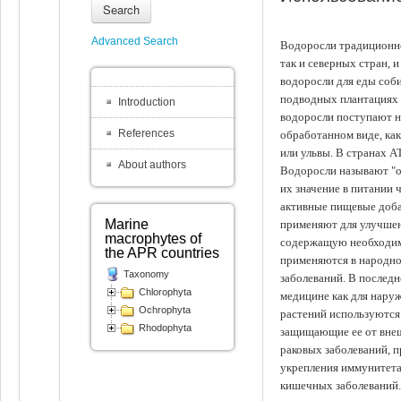
Search
Advanced Search
Водоросли традиционно
так и северных стран, 
водоросли для еды соби
подводных плантациях 
Introduction
водоросли поступают на
References
обработанном виде, ка
или ульвы. В странах А
About authors
Водоросли называют "ов
их значение в питании 
активные пищевые доба
Marine
применяют для улучшен
macrophytes of
содержащую необходим
the APR countries
применяются в народно
Taxonomy
заболеваний. В последн
Chlorophyta
медицине как для наруж
Ochrophyta
растений используются 
Rhodophyta
защищающие ее от внеш
раковых заболеваний, 
укрепления иммунитета
кишечных заболеваний.