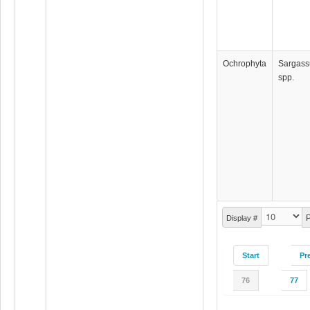
Ochrophyta
Sargas
spp.
P
Display #
Start
Pr
76
77