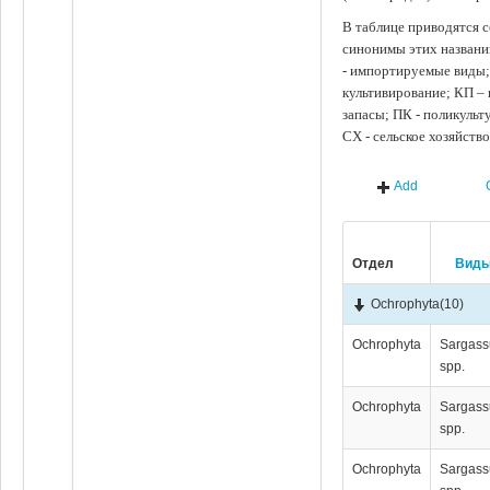
В таблице приводятся с
синонимы этих названи
- импортируемые виды;
культивирование; КП –
запасы; ПК - поликуль
СХ - сельское хозяйств
Add
Отдел
Вид
Ochrophyta
(10)
Ochrophyta
Sargas
spp.
Ochrophyta
Sargas
spp.
Ochrophyta
Sargas