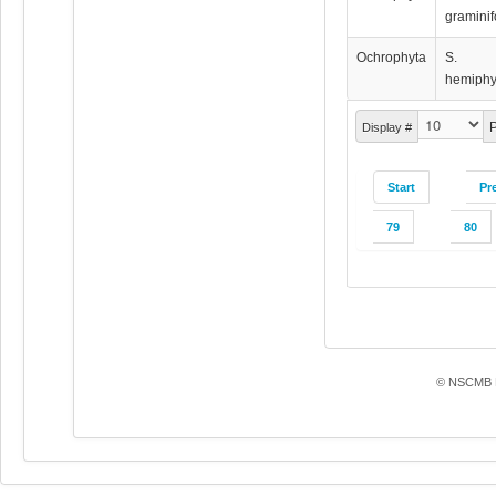
graminif
Ochrophyta
S.
hemiphy
P
Display #
Start
Pr
79
80
© NSCMB F