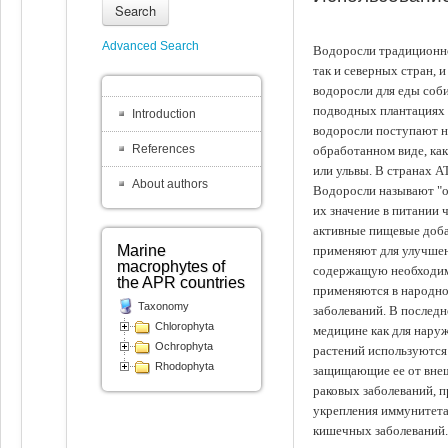
Search
Advanced Search
Водоросли традиционно
так и северных стран, 
водоросли для еды соби
подводных плантациях 
Introduction
водоросли поступают на
References
обработанном виде, ка
или ульвы. В странах А
About authors
Водоросли называют "ов
их значение в питании 
активные пищевые доба
Marine
применяют для улучшен
macrophytes of
содержащую необходим
the APR countries
применяются в народно
Taxonomy
заболеваний. В последн
Chlorophyta
медицине как для наруж
Ochrophyta
растений используются 
Rhodophyta
защищающие ее от внеш
раковых заболеваний, 
укрепления иммунитета
кишечных заболеваний.