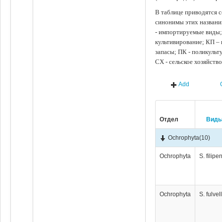
В таблице приводятся с
синонимы этих названи
- импортируемые виды;
культивирование; КП –
запасы; ПК - поликуль
СХ - сельское хозяйств
Add
Отдел
Вид
Ochrophyta
(10)
Ochrophyta
S. filipe
Ochrophyta
S. fulve