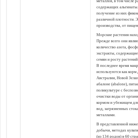
металлов, в том числе 
содержащих альгинаты.
получение из них фико
различной плотности. 
производства, от пище
Морские растения наход
Прежде всего они явля
количество азота, фосф
экстракты, содержащи
семян и росту растений
В последнее время мак
используются как корм
Австралии, Новой Зелан
абалоне (abalone), пит
поликультуре с беспоз
очистки воды от органи
кормом и убежищем для
вод, загрязненных сто
металлами.
В представленной ниже
добычи, методах культ
(из 134 родов) в 60 стр