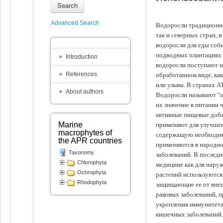
Search
Advanced Search
Водоросли традиционно
так и северных стран, 
водоросли для еды соби
подводных плантациях 
Introduction
водоросли поступают на
References
обработанном виде, ка
или ульвы. В странах А
About authors
Водоросли называют "ов
их значение в питании 
активные пищевые доба
Marine
применяют для улучшен
macrophytes of
содержащую необходим
the APR countries
применяются в народно
Taxonomy
заболеваний. В последн
Chlorophyta
медицине как для наруж
Ochrophyta
растений используются 
Rhodophyta
защищающие ее от внеш
раковых заболеваний, 
укрепления иммунитета
кишечных заболеваний.