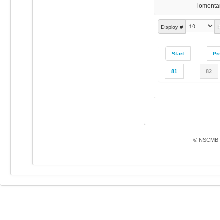
lomenta
P
Display #
Start
Pr
81
82
© NSCMB F