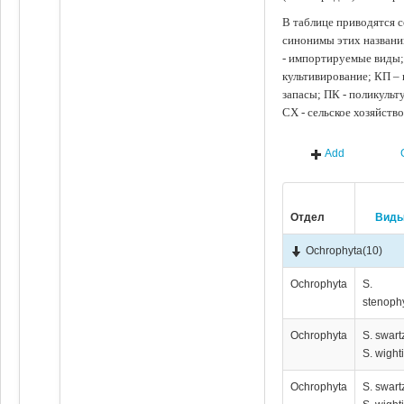
В таблице приводятся с
синонимы этих названи
- импортируемые виды;
культивирование; КП –
запасы; ПК - поликуль
СХ - сельское хозяйств
Add
Отдел
Вид
Ochrophyta
(10)
Ochrophyta
S.
stenoph
Ochrophyta
S. swartz
S. wighti
Ochrophyta
S. swartz