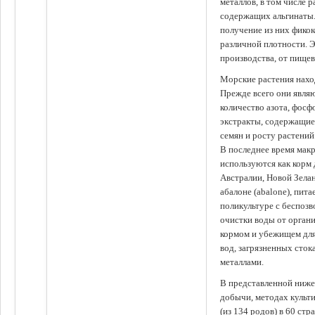
металлов, в том числе 
содержащих альгинаты.
получение из них фико
различной плотности. 
производства, от пище
Морские растения наход
Прежде всего они явля
количество азота, фосф
экстракты, содержащи
семян и росту растений
В последнее время мак
используются как корм
Австралии, Новой Зелан
абалоне (abalone), пит
поликультуре с беспоз
очистки воды от органи
кормом и убежищем для
вод, загрязненных сто
металлами.
В представленной ниже
добычи, методах культ
(из 134 родов) в 60 стр