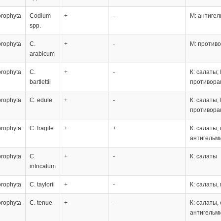
orophyta
Codium
+
-
М: антиге
spp.
orophyta
C.
+
-
М: противо
arabicum
orophyta
C.
+
-
К: салаты;
bartlettii
противора
orophyta
C. edule
+
-
К: салаты;
противора
orophyta
C. fragile
+
+
К: салаты,
антигельм
orophyta
C.
+
-
К: салаты
intricatum
orophyta
C. taylorii
+
-
К: салаты,
orophyta
C. tenue
+
-
К: салаты,
антигельм