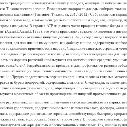
осли традиционно используются в пищу у народов, живущих на побережье как
ско-Тихоокеанского региона. Если раньше водоросли для еды собирали только 
дводных плантациях (Tитлянов, Титлянова, 2010, 2012). Собранные или выра
ом и соленом виде, а также в специально обработанном виде, как, например, 
тромы или ульвы. В странах АТР на рынках часто продают готовые блюда и н
ря" (Arasaki, Arasaki, 1983), что очень правильно отражает их значение в пит
ят биологически активные пищевые добавки (БАД ), содержащие водоросли и
арения, для повышения иммунитета, как добавку к пище, содержащую необх
ния традиционно применяются в народной медицине азиатских стран для лечен
 в западных странах водоросли все чаще используются в медицине как для нар
раты из морских растений используются как косметические средства, улучша
их воздействий. Разрабатываются препараты для профилактики раковых забол
риальных инфекций, укрепления иммунитета. Гели из водорослей совершенно
еваний. Трудно представить выведение из организма человека тяжелых металло
ратов из бурых водорослей, содержащих альгинаты. Следующая, не менее важн
х фикоколлоидов (полисахаридов), образующих при соединении с водой гели 
ьзуются в различных областях производства, от пищевой промышленности до
ие растения находят широкое применение в сельском хозяйстве и в марикульт
ическим удобрением, содержащим большое количество азота, фосфора, калия и
акты, содержащие растительные гормоны, способствующие быстрому прораст
ежных странах водоросли добавляют в корм скоту. В последнее время макроф
спользуются как корм для рыб и беспозвоночных животных. Так, широко культ