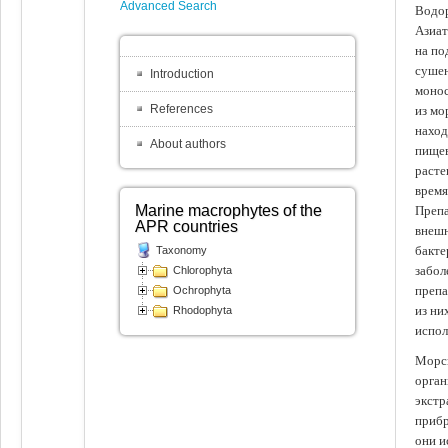
Advanced Search
Водор
Азиат
на по
сушен
Introduction
монос
References
из мо
наход
About authors
пищев
расте
время
Marine macrophytes of the
Препа
APR countries
внешн
бакте
Taxonomy
забол
Chlorophyta
препа
Ochrophyta
из ни
Rhodophyta
испол
Морск
орган
экстр
прибр
они и