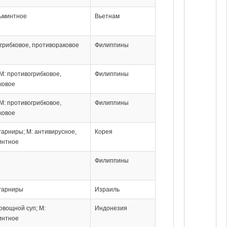
льминтное
Вьетнам
грибковое, противораковое
Филиппины
 М: противогрибковое,
Филиппины
ковое
 М: противогрибковое,
Филиппины
ковое
 гарниры; М: антивирусное,
Корея
интное
Филиппины
 гарниры
Израиль
 овощной суп; М:
Индонезия
интное