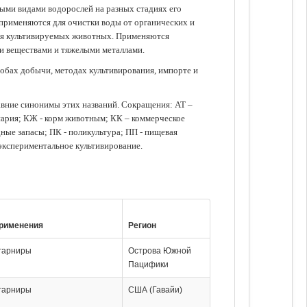
зными видами водорослей на разных стадиях его
 применяются для очистки воды от органических и
для культивируемых животных. Применяются
ми веществами и тяжелыми металлами.
обах добычи, методах культивирования, импорте и
авние синонимы этих названий. Сокращения: АТ –
нария; КЖ - корм животным; КК – коммерческое
ые запасы; ПК - поликультура; ПП - пищевая
 экспериментальное культивирование.
рименения
Регион
 гарниры
Острова Южной
Пацифики
 гарниры
США (Гавайи)