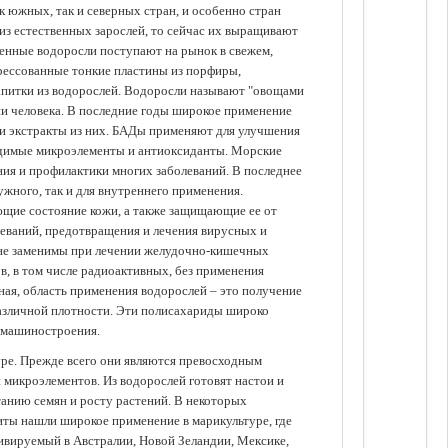
 южных, так и северных стран, и особенно стран
из естественных зарослей, то сейчас их выращивают
щенные водоросли поступают на рынок в свежем,
прессованные тонкие пластины из порфиры,
апитки из водорослей. Водоросли называют "овощами
ании человека. В последние годы широкое применение
ли экстракты из них. БАДы применяют для улучшения
одимые микроэлементы и антиоксиданты. Морские
ия и профилактики многих заболеваний. В последнее
ужного, так и для внутреннего применения.
ющие состояние кожи, а также защищающие ее от
еваний, предотвращения и лечения вирусных и
 не заменимы при лечении желудочно-кишечных
в, в том числе радиоактивных, без применения
ая, область применения водорослей – это получение
различной плотности. Эти полисахариды широко
 машиностроения.
уре. Прежде всего они являются превосходным
 микроэлементов. Из водорослей готовят настои и
анию семян и росту растений. В некоторых
иты нашли широкое применение в марикультуре, где
ивируемый в Австралии, Новой Зеландии, Мексике,