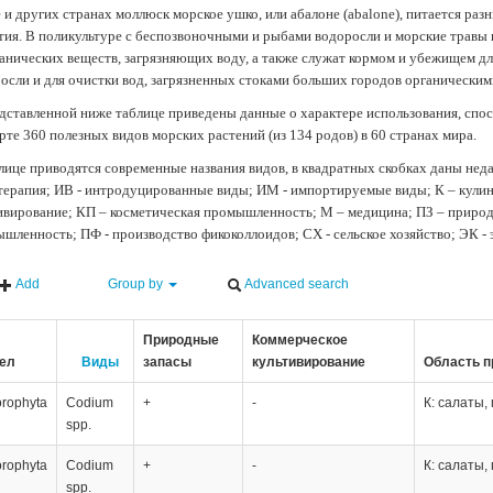
 и других странах моллюск морское ушко, или абалоне (abalone), питается ра
тия. В поликультуре с беспозвоночными и рыбами водоросли и морские травы
анических веществ, загрязняющих воду, а также служат кормом и убежищем 
осли и для очистки вод, загрязненных стоками больших городов органически
дставленной ниже таблице приведены данные о характере использования, спос
рте 360 полезных видов морских растений (из 134 родов) в 60 странах мира.
лице приводятся современные названия видов, в квадратных скобках даны нед
терапия; ИВ - интродуцированные виды; ИМ - импортируемые виды; К – кули
ивирование; КП – косметическая промышленность; М – медицина; ПЗ – природн
шленность; ПФ - производство фикоколлоидов; СХ - сельское хозяйство; ЭК -
Add
Group by
Advanced search
Природные
Коммерческое
ел
Виды
запасы
культивирование
Область п
orophyta
Codium
+
-
К: салаты,
spp.
orophyta
Codium
+
-
К: салаты,
spp.