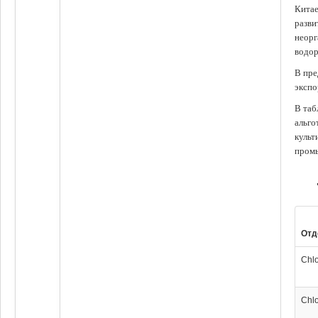
Китае
разви
неорг
водор
В пре
экспо
В таб
альго
культ
промы
Отд
Chl
Chl