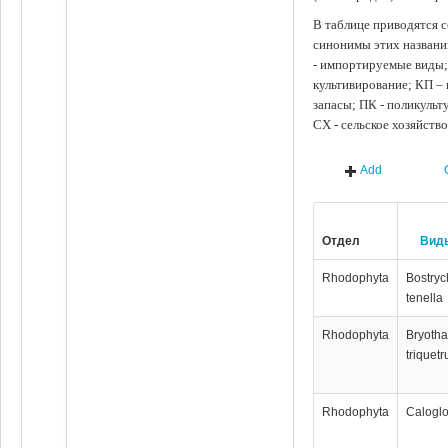
В таблице приводятся с
синонимы этих названи
- импортируемые виды;
культивирование; КП –
запасы; ПК - поликуль
СХ - сельское хозяйств
Add
Отдел
Вид
Rhodophyta
Bostryc
tenella
Rhodophyta
Bryoth
triquet
Rhodophyta
Caloglo