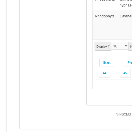
hypnae
Rhodophyta
Catenel
P
Display #
Start
Pr
44
45
© NSCMB F