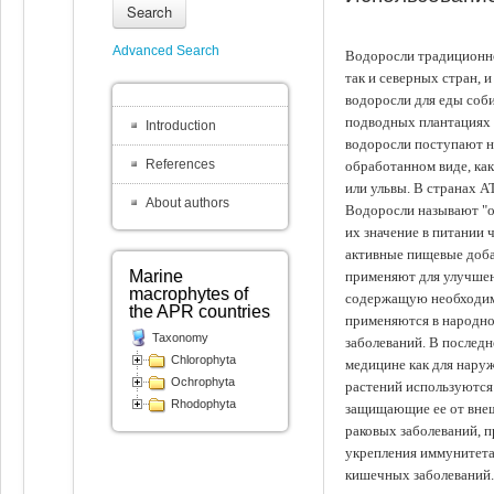
Search
Advanced Search
Водоросли традиционно
так и северных стран, 
водоросли для еды соби
подводных плантациях 
Introduction
водоросли поступают на
References
обработанном виде, ка
или ульвы. В странах А
About authors
Водоросли называют "ов
их значение в питании 
активные пищевые доба
Marine
применяют для улучшен
macrophytes of
содержащую необходим
the APR countries
применяются в народно
Taxonomy
заболеваний. В последн
Chlorophyta
медицине как для наруж
Ochrophyta
растений используются 
Rhodophyta
защищающие ее от внеш
раковых заболеваний, 
укрепления иммунитета
кишечных заболеваний.