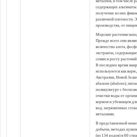
металлов, в том числе 
содержащих альгинаты.
получение из них фико
различной плотности. 
производства, от пище
Морские растения наход
Прежде всего они явля
количество азота, фосф
экстракты, содержащи
семян и росту растений
В последнее время мак
используются как корм
Австралии, Новой Зелан
абалоне (abalone), пит
поликультуре с беспоз
очистки воды от органи
кормом и убежищем для
вод, загрязненных сто
металлами.
В представленной ниже
добычи, методах культ
(из 134 родов) в 60 стр