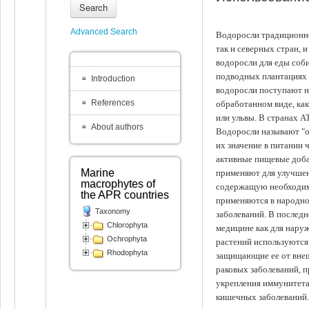
Search
Advanced Search
Водоросли традиционно
так и северных стран, 
водоросли для еды соби
подводных плантациях 
Introduction
водоросли поступают на
References
обработанном виде, ка
или ульвы. В странах А
About authors
Водоросли называют "ов
их значение в питании 
активные пищевые доба
Marine
применяют для улучшен
macrophytes of
содержащую необходим
the APR countries
применяются в народно
Taxonomy
заболеваний. В последн
Chlorophyta
медицине как для наруж
Ochrophyta
растений используются 
Rhodophyta
защищающие ее от внеш
раковых заболеваний, 
укрепления иммунитета
кишечных заболеваний.