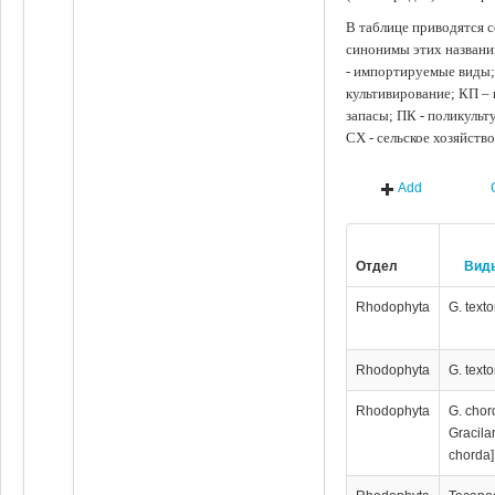
В таблице приводятся с
синонимы этих названи
- импортируемые виды;
культивирование; КП –
запасы; ПК - поликуль
СХ - сельское хозяйств
Add
Отдел
Вид
Rhodophyta
G. textor
Rhodophyta
G. textor
Rhodophyta
G. chor
Gracila
chorda]