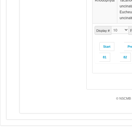
Rhodophyta
Tacano
uncinat
Euche
uncina
P
Display #
Start
Pr
81
82
© NSCMB F