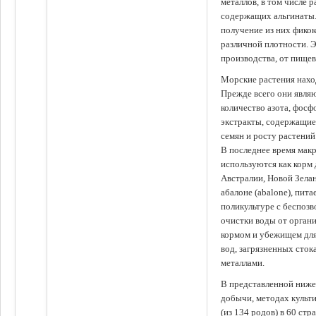
металлов, в том числе 
содержащих альгинаты.
получение из них фико
различной плотности. 
производства, от пище
Морские растения наход
Прежде всего они явля
количество азота, фосф
экстракты, содержащи
семян и росту растений
В последнее время мак
используются как корм
Австралии, Новой Зелан
абалоне (abalone), пит
поликультуре с беспоз
очистки воды от органи
кормом и убежищем для
вод, загрязненных сто
металлами.
В представленной ниже
добычи, методах культ
(из 134 родов) в 60 стр