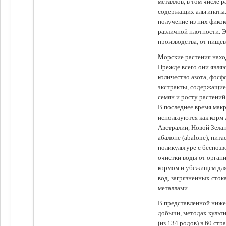
металлов, в том числе 
содержащих альгинаты.
получение из них фико
различной плотности. 
производства, от пище
Морские растения наход
Прежде всего они явля
количество азота, фосф
экстракты, содержащи
семян и росту растений
В последнее время мак
используются как корм
Австралии, Новой Зелан
абалоне (abalone), пит
поликультуре с беспоз
очистки воды от органи
кормом и убежищем для
вод, загрязненных сто
металлами.
В представленной ниже
добычи, методах культ
(из 134 родов) в 60 стр