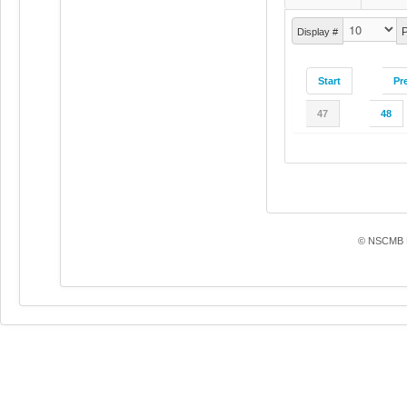
P
Display #
Start
Pr
47
48
© NSCMB F