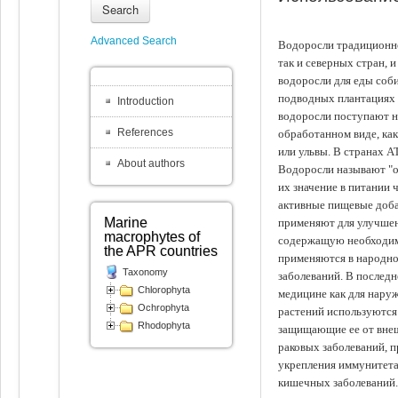
Search
Advanced Search
Водоросли традиционно
так и северных стран, 
водоросли для еды соби
подводных плантациях 
Introduction
водоросли поступают на
References
обработанном виде, ка
или ульвы. В странах А
About authors
Водоросли называют "ов
их значение в питании 
активные пищевые доба
Marine
применяют для улучшен
macrophytes of
содержащую необходим
the APR countries
применяются в народно
Taxonomy
заболеваний. В последн
Chlorophyta
медицине как для наруж
Ochrophyta
растений используются 
Rhodophyta
защищающие ее от внеш
раковых заболеваний, 
укрепления иммунитета
кишечных заболеваний.