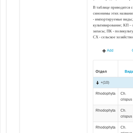
В таблице приводятся с
синонимы этих названи
- импортируемые виды;
культивирование; КП –
запасы; ПК - поликуль
СХ - сельское хозяйств
Add
Отдел
Вид
+
(10)
Rhodophyta
Ch.
crispus
Rhodophyta
Ch.
crispus
Rhodophyta
Ch.