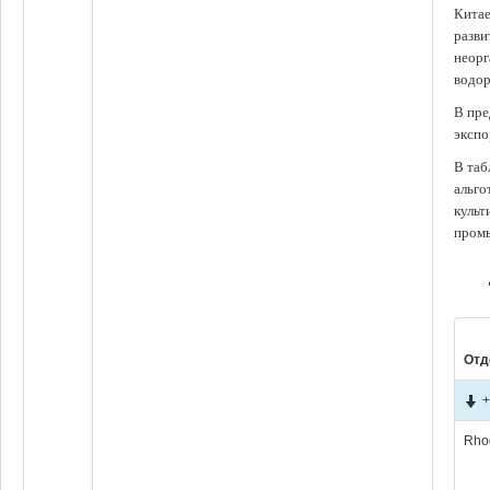
Китае
разви
неорг
водор
В пре
экспо
В таб
альго
культ
промы
Отд
+
Rho