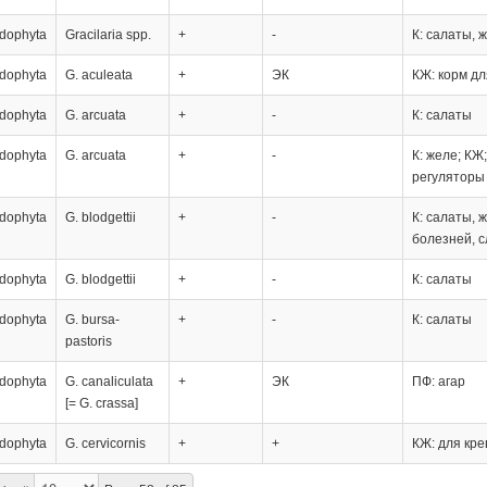
dophyta
Gracilaria spp.
+
-
К: салаты, 
dophyta
G. aculeata
+
ЭК
КЖ: корм д
dophyta
G. arcuata
+
-
К: салаты
dophyta
G. arcuata
+
-
К: желе; КЖ
регуляторы
dophyta
G. blodgettii
+
-
К: салаты, 
болезней, с
dophyta
G. blodgettii
+
-
К: салаты
dophyta
G. bursa-
+
-
К: салаты
pastoris
dophyta
G. canaliculata
+
ЭК
ПФ: агар
[= G. crassa]
dophyta
G. cervicornis
+
+
КЖ: для кре