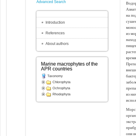
Advanced Search
Водор
Азиат
на по
сушен
Introduction
монос
References
из мо
наход
About authors
пищев
расте
время
Marine macrophytes of the
Препа
APR countries
внешн
бакте
Taxonomy
забол
Chlorophyta
препа
Ochrophyta
из ни
Rhodophyta
испол
Морск
орган
экстр
прибр
они и