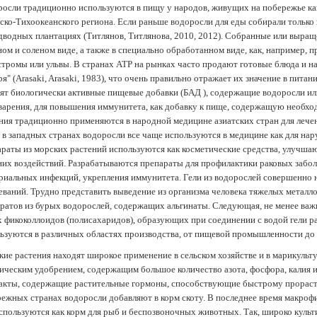
осли традиционно используются в пищу у народов, живущих на побережье как
ско-Тихоокеанского региона. Если раньше водоросли для еды собирали только 
дводных плантациях (Tитлянов, Титлянова, 2010, 2012). Собранные или выра
ом и соленом виде, а также в специально обработанном виде, как, например, 
тромы или ульвы. В странах АТР на рынках часто продают готовые блюда и н
ря" (Arasaki, Arasaki, 1983), что очень правильно отражает их значение в пит
ят биологически активные пищевые добавки (БАД ), содержащие водоросли и
арения, для повышения иммунитета, как добавку к пище, содержащую необх
ния традиционно применяются в народной медицине азиатских стран для лечен
 в западных странах водоросли все чаще используются в медицине как для нар
раты из морских растений используются как косметические средства, улучша
их воздействий. Разрабатываются препараты для профилактики раковых забол
риальных инфекций, укрепления иммунитета. Гели из водорослей совершенно
еваний. Трудно представить выведение из организма человека тяжелых металло
ратов из бурых водорослей, содержащих альгинаты. Следующая, не менее важн
х фикоколлоидов (полисахаридов), образующих при соединении с водой гели 
ьзуются в различных областях производства, от пищевой промышленности до
ие растения находят широкое применение в сельском хозяйстве и в марикульт
ическим удобрением, содержащим большое количество азота, фосфора, калия и
акты, содержащие растительные гормоны, способствующие быстрому прораст
ежных странах водоросли добавляют в корм скоту. В последнее время макроф
спользуются как корм для рыб и беспозвоночных животных. Так, широко культ