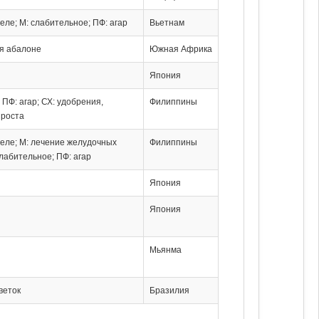
желе; М: слабительное; ПФ: агар
Вьетнам
ля абалоне
Южная Африка
Япония
; ПФ: агар; СХ: удобрения,
Филиппины
 роста
желе; М: лечение желудочных
Филиппины
лабительное; ПФ: агар
Япония
Япония
Мьянма
веток
Бразилия