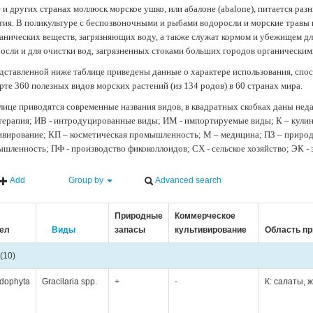
 и других странах моллюск морское ушко, или абалоне (abalone), питается ра
тия. В поликультуре с беспозвоночными и рыбами водоросли и морские травы
анических веществ, загрязняющих воду, а также служат кормом и убежищем 
осли и для очистки вод, загрязненных стоками больших городов органически
дставленной ниже таблице приведены данные о характере использования, спос
рте 360 полезных видов морских растений (из 134 родов) в 60 странах мира.
лице приводятся современные названия видов, в квадратных скобках даны нед
терапия; ИВ - интродуцированные виды; ИМ - импортируемые виды; К – кули
ивирование; КП – косметическая промышленность; М – медицина; ПЗ – природн
шленность; ПФ - производство фикоколлоидов; СХ - сельское хозяйство; ЭК -
Add
Group by
Advanced search
Природные
Коммерческое
ел
Виды
запасы
культивирование
Область п
(10)
dophyta
Gracilaria spp.
+
-
К: салаты, 