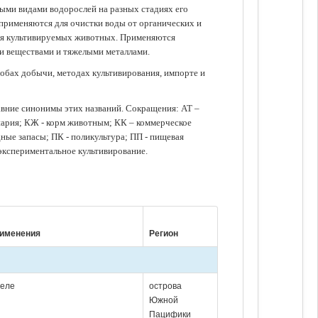
зными видами водорослей на разных стадиях его
 применяются для очистки воды от органических и
для культивируемых животных. Применяются
ми веществами и тяжелыми металлами.
обах добычи, методах культивирования, импорте и
авние синонимы этих названий. Сокращения: АТ –
нария; КЖ - корм животным; КК – коммерческое
ые запасы; ПК - поликультура; ПП - пищевая
 экспериментальное культивирование.
рименения
Регион
желе
острова
Южной
Пацифики