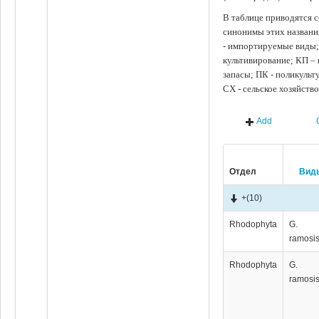
В таблице приводятся с
синонимы этих названи
- импортируемые виды;
культивирование; КП –
запасы; ПК - поликуль
СХ - сельское хозяйств
Add
Отдел
Вид
+
(10)
Rhodophyta
G.
ramosi
Rhodophyta
G.
ramosi