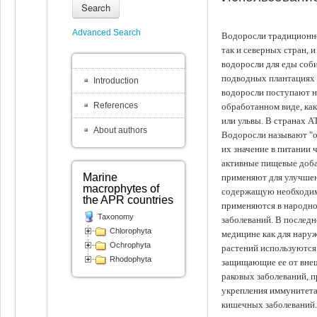
Search
Advanced Search
Водоросли традиционно
так и северных стран, 
водоросли для еды соби
подводных плантациях 
Introduction
водоросли поступают на
References
обработанном виде, ка
или ульвы. В странах А
About authors
Водоросли называют "ов
их значение в питании 
активные пищевые доба
Marine
применяют для улучшен
macrophytes of
содержащую необходим
the APR countries
применяются в народно
Taxonomy
заболеваний. В последн
Chlorophyta
медицине как для наруж
Ochrophyta
растений используются 
Rhodophyta
защищающие ее от внеш
раковых заболеваний, 
укрепления иммунитета
кишечных заболеваний.