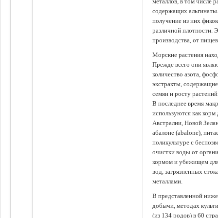
металлов, в том числе 
содержащих альгинаты.
получение из них фико
различной плотности. 
производства, от пище
Морские растения наход
Прежде всего они явля
количество азота, фосф
экстракты, содержащи
семян и росту растений
В последнее время мак
используются как корм
Австралии, Новой Зелан
абалоне (abalone), пит
поликультуре с беспоз
очистки воды от органи
кормом и убежищем для
вод, загрязненных сто
металлами.
В представленной ниже
добычи, методах культ
(из 134 родов) в 60 стр