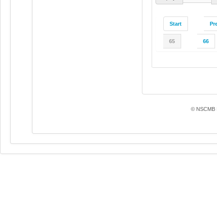
Start
Pr
65
66
© NSCMB F