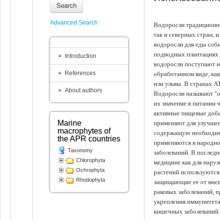
Search
Advanced Search
Водоросли традиционно
так и северных стран, 
водоросли для еды соби
подводных плантациях 
Introduction
водоросли поступают на
References
обработанном виде, ка
или ульвы. В странах А
About authors
Водоросли называют "ов
их значение в питании 
активные пищевые доба
Marine
применяют для улучшен
macrophytes of
содержащую необходим
the APR countries
применяются в народно
Taxonomy
заболеваний. В последн
Chlorophyta
медицине как для наруж
Ochrophyta
растений используются 
Rhodophyta
защищающие ее от внеш
раковых заболеваний, 
укрепления иммунитета
кишечных заболеваний.