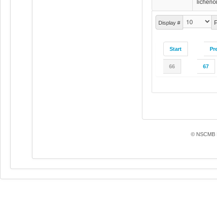
licheno
P
Display #
Start
Pr
66
67
© NSCMB F