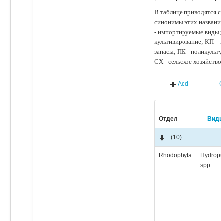
В таблице приводятся с
синонимы этих названи
- импортируемые виды;
культивирование; КП –
запасы; ПК - поликуль
СХ - сельское хозяйств
Add
Отдел
Вид
+
(10)
Rhodophyta
Hydrop
spp.