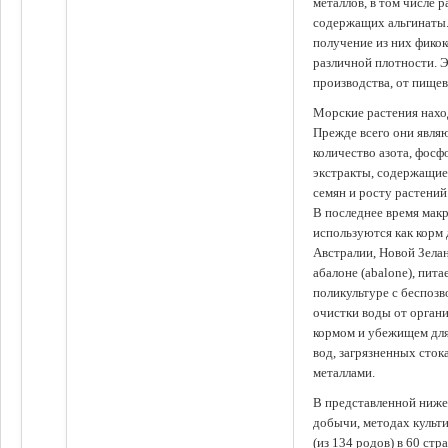
металлов, в том числе 
содержащих альгинаты.
получение из них фико
различной плотности. 
производства, от пище
Морские растения наход
Прежде всего они явля
количество азота, фосф
экстракты, содержащи
семян и росту растений
В последнее время мак
используются как корм
Австралии, Новой Зелан
абалоне (abalone), пит
поликультуре с беспоз
очистки воды от органи
кормом и убежищем для
вод, загрязненных сто
металлами.
В представленной ниже
добычи, методах культ
(из 134 родов) в 60 стр