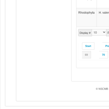
Rhodophyta
H. vale
P
Display #
Start
Pr
69
70
© NSCMB F