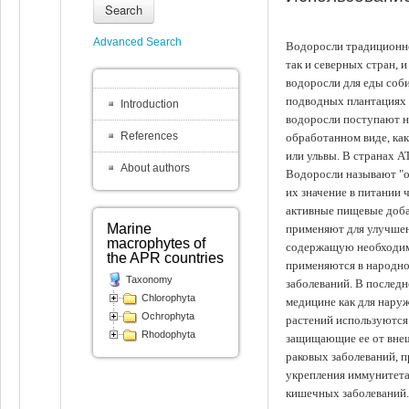
Search
Advanced Search
Водоросли традиционно
так и северных стран, 
водоросли для еды соби
подводных плантациях 
Introduction
водоросли поступают на
References
обработанном виде, ка
или ульвы. В странах А
About authors
Водоросли называют "ов
их значение в питании 
активные пищевые доба
Marine
применяют для улучшен
macrophytes of
содержащую необходим
the APR countries
применяются в народно
Taxonomy
заболеваний. В последн
Chlorophyta
медицине как для наруж
Ochrophyta
растений используются 
Rhodophyta
защищающие ее от внеш
раковых заболеваний, 
укрепления иммунитета
кишечных заболеваний.