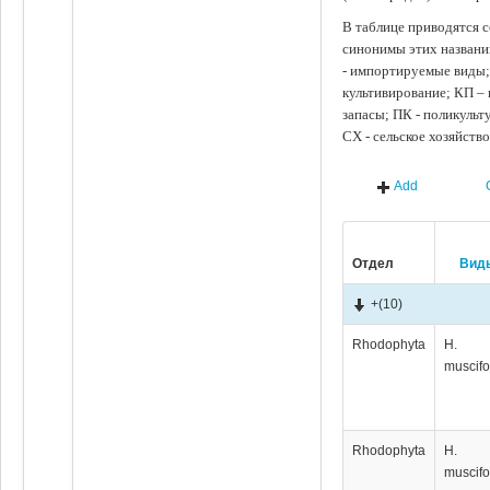
В таблице приводятся с
синонимы этих названи
- импортируемые виды;
культивирование; КП –
запасы; ПК - поликуль
СХ - сельское хозяйств
Add
Отдел
Вид
+
(10)
Rhodophyta
H.
muscifo
Rhodophyta
H.
muscifo