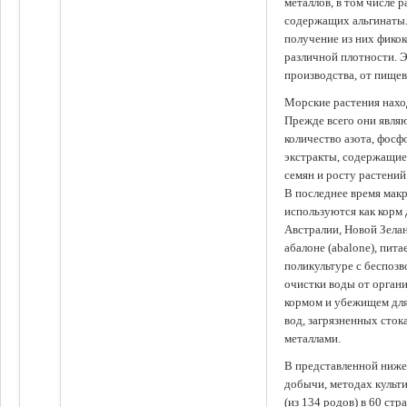
металлов, в том числе 
содержащих альгинаты.
получение из них фико
различной плотности. 
производства, от пище
Морские растения наход
Прежде всего они явля
количество азота, фосф
экстракты, содержащи
семян и росту растений
В последнее время мак
используются как корм
Австралии, Новой Зелан
абалоне (abalone), пит
поликультуре с беспоз
очистки воды от органи
кормом и убежищем для
вод, загрязненных сто
металлами.
В представленной ниже
добычи, методах культ
(из 134 родов) в 60 стр