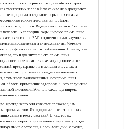
 южных, так и северных стран, и особенно стран
из естественных зарослей, то сейчас их выращивают
щенные водоросли поступают на рынок в свежем,
прессованные тонкие пластины из порфиры,
апитки из водорослей. Водоросли называют "овощами
ании человека. В последние годы широкое применение
ли экстракты из них. БАДы применяют для улучшения
одимые микроэлементы и антиоксиданты. Морские
ия и профилактики многих заболеваний. В последнее
ужного, так и для внутреннего применения.
ющие состояние кожи, а также защищающие ее от
еваний, предотвращения и лечения вирусных и
 не заменимы при лечении желудочно-кишечных
в, в том числе радиоактивных, без применения
ая, область применения водорослей – это получение
различной плотности. Эти полисахариды широко
 машиностроения.
уре. Прежде всего они являются превосходным
 микроэлементов. Из водорослей готовят настои и
анию семян и росту растений. В некоторых
иты нашли широкое применение в марикультуре, где
ивируемый в Австралии, Новой Зеландии, Мексике,