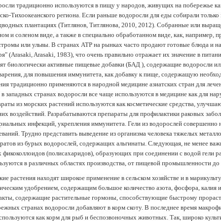
осли традиционно используются в пищу у народов, живущих на побережье как
ско-Тихоокеанского региона. Если раньше водоросли для еды собирали только 
дводных плантациях (Tитлянов, Титлянова, 2010, 2012). Собранные или выра
ом и соленом виде, а также в специально обработанном виде, как, например, 
тромы или ульвы. В странах АТР на рынках часто продают готовые блюда и н
ря" (Arasaki, Arasaki, 1983), что очень правильно отражает их значение в пит
ят биологически активные пищевые добавки (БАД ), содержащие водоросли и
арения, для повышения иммунитета, как добавку к пище, содержащую необх
ния традиционно применяются в народной медицине азиатских стран для лечен
 в западных странах водоросли все чаще используются в медицине как для нар
раты из морских растений используются как косметические средства, улучша
их воздействий. Разрабатываются препараты для профилактики раковых забол
риальных инфекций, укрепления иммунитета. Гели из водорослей совершенно
еваний. Трудно представить выведение из организма человека тяжелых металло
ратов из бурых водорослей, содержащих альгинаты. Следующая, не менее важн
х фикоколлоидов (полисахаридов), образующих при соединении с водой гели 
ьзуются в различных областях производства, от пищевой промышленности до
ие растения находят широкое применение в сельском хозяйстве и в марикульт
ическим удобрением, содержащим большое количество азота, фосфора, калия и
акты, содержащие растительные гормоны, способствующие быстрому прораст
ежных странах водоросли добавляют в корм скоту. В последнее время макроф
спользуются как корм для рыб и беспозвоночных животных. Так, широко культ