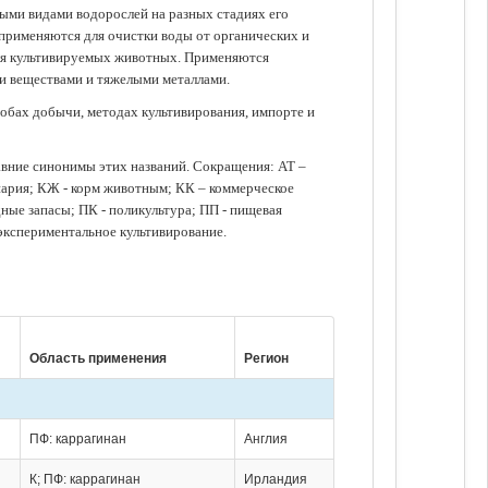
зными видами водорослей на разных стадиях его
 применяются для очистки воды от органических и
для культивируемых животных. Применяются
ми веществами и тяжелыми металлами.
обах добычи, методах культивирования, импорте и
авние синонимы этих названий. Сокращения: АТ –
нария; КЖ - корм животным; КК – коммерческое
ые запасы; ПК - поликультура; ПП - пищевая
 экспериментальное культивирование.
Область применения
Регион
ПФ: каррагинан
Англия
К; ПФ: каррагинан
Ирландия