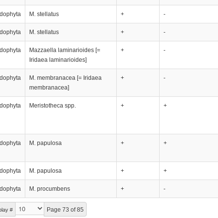
dophyta
M. stellatus
+
-
dophyta
M. stellatus
+
-
dophyta
Мazzaella laminarioides [=
+
-
Iridaea laminarioides]
dophyta
M. membranacea [= Iridaea
+
-
membranacea]
dophyta
Meristotheca spp.
+
+
dophyta
M. papulosa
+
+
dophyta
M. papulosa
+
+
dophyta
M. procumbens
+
-
Page 73 of 85
play #