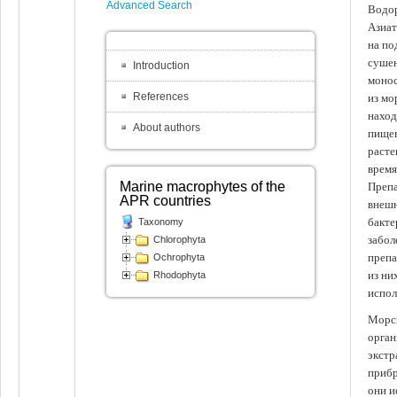
Advanced Search
Водор
Азиат
на по
сушен
Introduction
монос
References
из мо
наход
About authors
пищев
расте
время
Marine macrophytes of the
Препа
APR countries
внешн
бакте
Taxonomy
забол
Chlorophyta
препа
Ochrophyta
из ни
Rhodophyta
испол
Морск
орган
экстр
прибр
они и