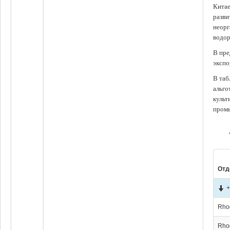
Китае
разви
неорг
водор
В пре
экспо
В таб
альго
культ
промы
Отд
+
Rho
Rho