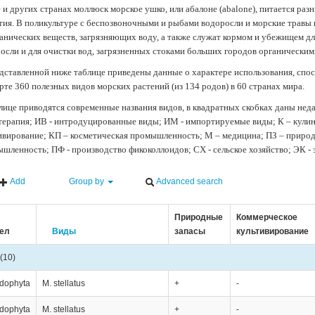
 и других странах моллюск морское ушко, или абалоне (abalone), питается ра
тия. В поликультуре с беспозвоночными и рыбами водоросли и морские травы
анических веществ, загрязняющих воду, а также служат кормом и убежищем 
осли и для очистки вод, загрязненных стоками больших городов органически
дставленной ниже таблице приведены данные о характере использования, спос
рте 360 полезных видов морских растений (из 134 родов) в 60 странах мира.
лице приводятся современные названия видов, в квадратных скобках даны нед
терапия; ИВ - интродуцированные виды; ИМ - импортируемые виды; К – кули
ивирование; КП – косметическая промышленность; М – медицина; ПЗ – природн
шленность; ПФ - производство фикоколлоидов; СХ - сельское хозяйство; ЭК -
Add
Group by
Advanced search
Природные
Коммерческое
ел
Виды
запасы
культивирование
(10)
dophyta
M. stellatus
+
-
dophyta
M. stellatus
+
-