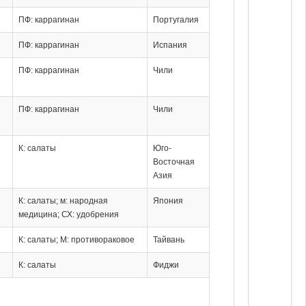
ПФ: каррагинан
Португалия
ПФ: каррагинан
Испания
ПФ: каррагинан
Чили
ПФ: каррагинан
Чили
К: салаты
Юго-
Восточная
Азия
К: салаты; м: народная
Япония
медицина; СХ: удобрения
К: салаты; М: противораковое
Тайвань
К: салаты
Фиджи