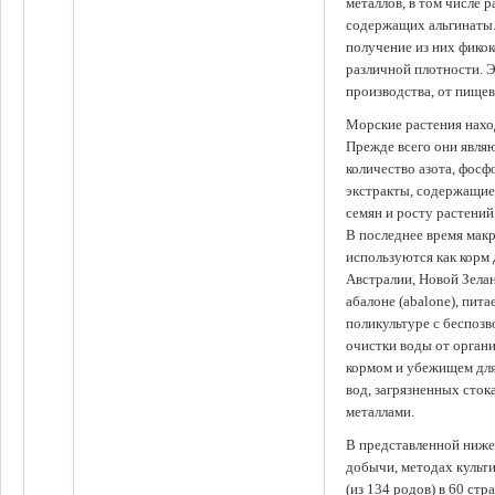
металлов, в том числе 
содержащих альгинаты.
получение из них фико
различной плотности. 
производства, от пище
Морские растения наход
Прежде всего они явля
количество азота, фосф
экстракты, содержащи
семян и росту растений
В последнее время мак
используются как корм
Австралии, Новой Зелан
абалоне (abalone), пит
поликультуре с беспоз
очистки воды от органи
кормом и убежищем для
вод, загрязненных сто
металлами.
В представленной ниже
добычи, методах культ
(из 134 родов) в 60 стр