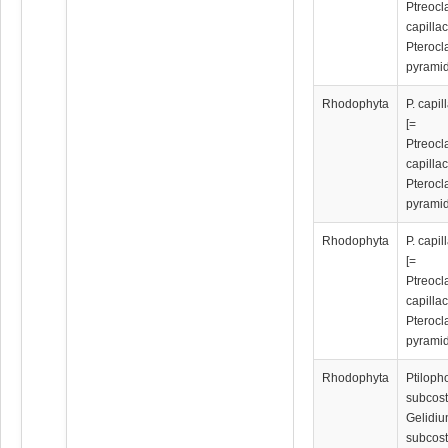
Ptreocl
capilla
Pterocl
pyramid
Rhodophyta
P. capil
[=
Ptreocl
capilla
Pterocl
pyramid
Rhodophyta
P. capil
[=
Ptreocl
capilla
Pterocl
pyramid
Rhodophyta
Ptiloph
subcost
Gelidi
subcos