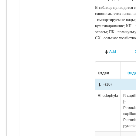
В таблице приводятся с
синонимы этих названи
- импортируемые виды;
культивирование; КП –
запасы; ПК - поликуль
СХ - сельское хозяйств
Add
Отдел
Вид
+
(10)
Rhodophyta
P. capil
[=
Ptreocl
capilla
Pterocl
pyramid