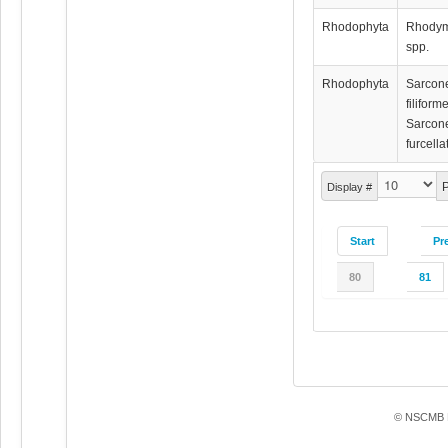
Rhodophyta
Rhody
spp.
Rhodophyta
Sarco
filiform
Sarco
furcell
P
Display #
Start
Pr
80
81
© NSCMB F