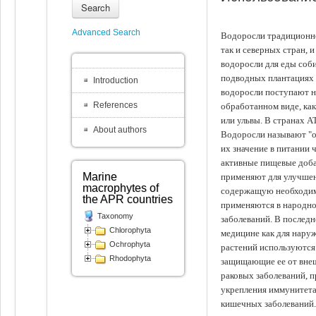
Search
Advanced Search
Водоросли традиционно
так и северных стран, 
водоросли для еды соби
подводных плантациях 
Introduction
водоросли поступают на
References
обработанном виде, ка
или ульвы. В странах А
About authors
Водоросли называют "ов
их значение в питании 
активные пищевые доба
Marine
применяют для улучшен
macrophytes of
содержащую необходим
the APR countries
применяются в народно
Taxonomy
заболеваний. В последн
Chlorophyta
медицине как для наруж
Ochrophyta
растений используются 
Rhodophyta
защищающие ее от внеш
раковых заболеваний, 
укрепления иммунитета
кишечных заболеваний.