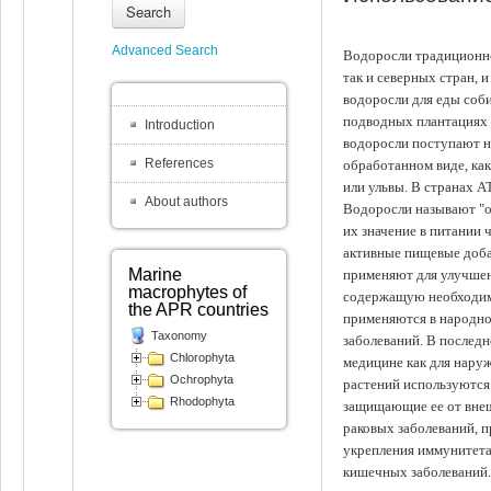
Search
Advanced Search
Водоросли традиционно
так и северных стран, 
водоросли для еды соби
подводных плантациях 
Introduction
водоросли поступают на
References
обработанном виде, ка
или ульвы. В странах А
About authors
Водоросли называют "ов
их значение в питании 
активные пищевые доба
Marine
применяют для улучшен
macrophytes of
содержащую необходим
the APR countries
применяются в народно
Taxonomy
заболеваний. В последн
Chlorophyta
медицине как для наруж
Ochrophyta
растений используются 
Rhodophyta
защищающие ее от внеш
раковых заболеваний, 
укрепления иммунитета
кишечных заболеваний.