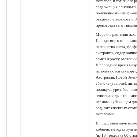
металлов, в том числе 
содержащих альгинаты.
получение из них фико
различной плотности. 
производства, от пище
Морские растения наход
Прежде всего они явля
количество азота, фосф
экстракты, содержащи
семян и росту растений
В последнее время мак
используются как корм
Австралии, Новой Зелан
абалоне (abalone), пит
поликультуре с беспоз
очистки воды от органи
кормом и убежищем для
вод, загрязненных сто
металлами.
В представленной ниже
добычи, методах культ
(из 134 родов) в 60 стр