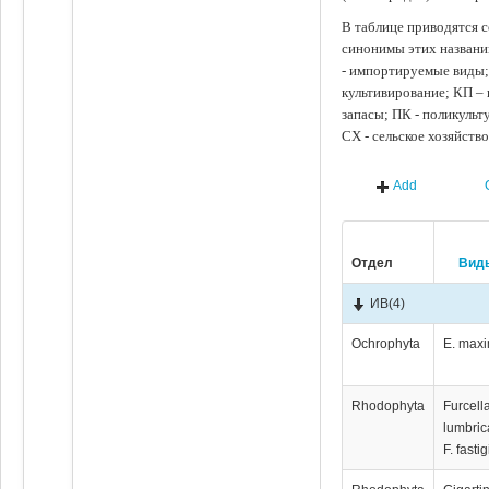
В таблице приводятся с
синонимы этих названи
- импортируемые виды;
культивирование; КП –
запасы; ПК - поликуль
СХ - сельское хозяйств
Add
Отдел
Вид
ИВ
(4)
Ochrophyta
E. max
Rhodophyta
Furcell
lumbrica
F. fastig