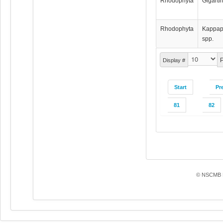
Rhodophyta
Gigarti
Rhodophyta
Kappap
spp.
P
Display #
Start
Pr
81
82
© NSCMB F