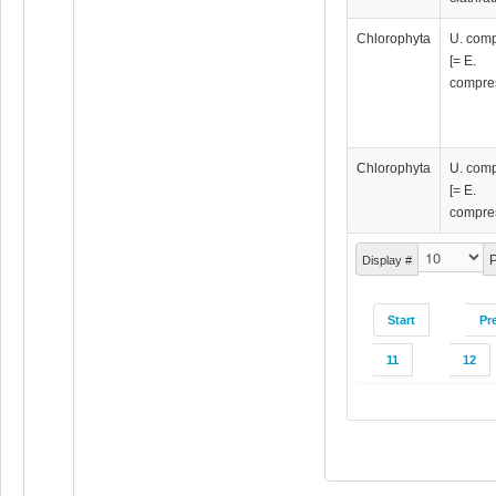
Chlorophyta
U. com
[= E.
compre
Chlorophyta
U. com
[= E.
compre
P
Display #
Start
Pr
11
12