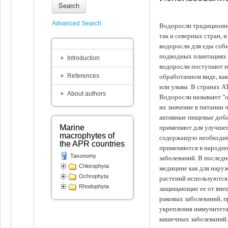
Search
Advanced Search
Водоросли традиционно
так и северных стран, 
водоросли для еды соби
подводных плантациях 
Introduction
водоросли поступают на
References
обработанном виде, ка
или ульвы. В странах А
About authors
Водоросли называют "ов
их значение в питании 
активные пищевые доба
Marine
применяют для улучшен
macrophytes of
содержащую необходим
the APR countries
применяются в народно
Taxonomy
заболеваний. В последн
Chlorophyta
медицине как для наруж
Ochrophyta
растений используются 
Rhodophyta
защищающие ее от внеш
раковых заболеваний, 
укрепления иммунитета
кишечных заболеваний.