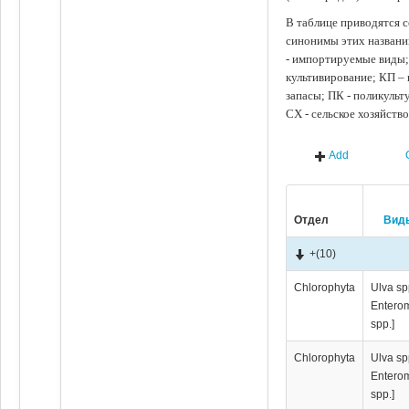
В таблице приводятся с
синонимы этих названи
- импортируемые виды;
культивирование; КП –
запасы; ПК - поликуль
СХ - сельское хозяйств
Add
Отдел
Вид
+
(10)
Chlorophyta
Ulva sp
Entero
spp.]
Chlorophyta
Ulva sp
Entero
spp.]