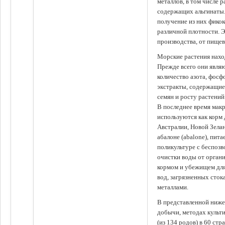
металлов, в том числе 
содержащих альгинаты.
получение из них фико
различной плотности. 
производства, от пище
Морские растения наход
Прежде всего они явля
количество азота, фосф
экстракты, содержащи
семян и росту растений
В последнее время мак
используются как корм
Австралии, Новой Зелан
абалоне (abalone), пит
поликультуре с беспоз
очистки воды от органи
кормом и убежищем для
вод, загрязненных сто
металлами.
В представленной ниже
добычи, методах культ
(из 134 родов) в 60 стр