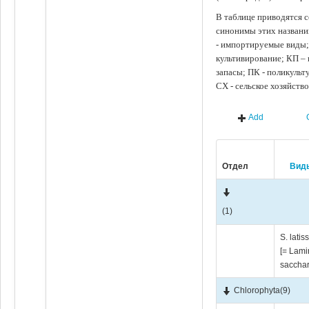
В таблице приводятся с
синонимы этих названи
- импортируемые виды;
культивирование; КП –
запасы; ПК - поликуль
СХ - сельское хозяйств
Add
Отдел
Вид
(1)
S. latis
[= Lami
sacchar
Chlorophyta
(9)