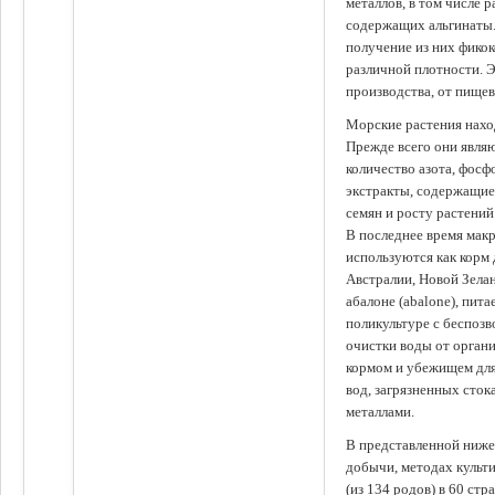
металлов, в том числе 
содержащих альгинаты.
получение из них фико
различной плотности. 
производства, от пище
Морские растения наход
Прежде всего они явля
количество азота, фосф
экстракты, содержащи
семян и росту растений
В последнее время мак
используются как корм
Австралии, Новой Зелан
абалоне (abalone), пит
поликультуре с беспоз
очистки воды от органи
кормом и убежищем для
вод, загрязненных сто
металлами.
В представленной ниже
добычи, методах культ
(из 134 родов) в 60 стр