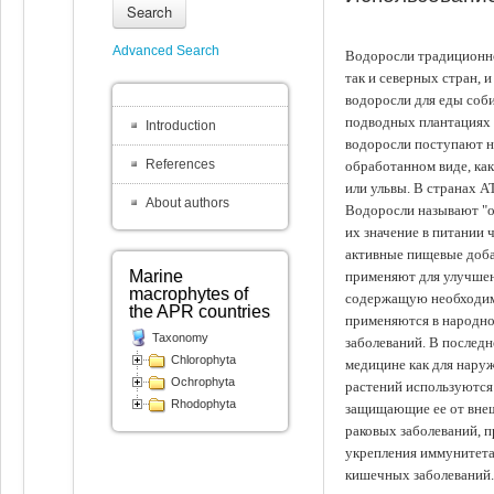
Search
Advanced Search
Водоросли традиционно
так и северных стран, 
водоросли для еды соби
подводных плантациях 
Introduction
водоросли поступают на
References
обработанном виде, ка
или ульвы. В странах А
About authors
Водоросли называют "ов
их значение в питании 
активные пищевые доба
Marine
применяют для улучшен
macrophytes of
содержащую необходим
the APR countries
применяются в народно
Taxonomy
заболеваний. В последн
Chlorophyta
медицине как для наруж
Ochrophyta
растений используются 
Rhodophyta
защищающие ее от внеш
раковых заболеваний, 
укрепления иммунитета
кишечных заболеваний.