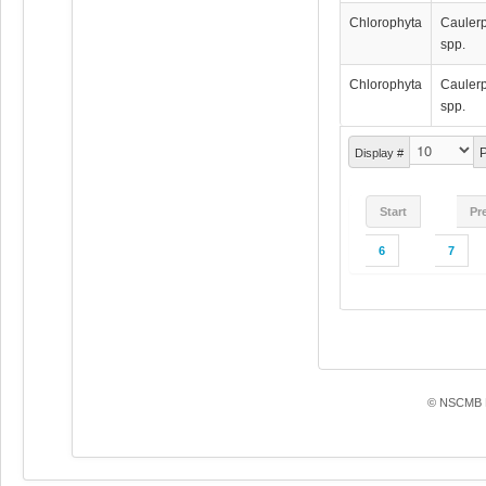
Chlorophyta
Cauler
spp.
Chlorophyta
Cauler
spp.
P
Display #
Start
Pr
6
7
© NSCMB F