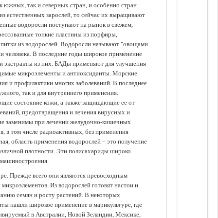
 южных, так и северных стран, и особенно стран
из естественных зарослей, то сейчас их выращивают
щенные водоросли поступают на рынок в свежем,
прессованные тонкие пластины из порфиры,
апитки из водорослей. Водоросли называют "овощами
ании человека. В последние годы широкое применение
ли экстракты из них. БАДы применяют для улучшения
одимые микроэлементы и антиоксиданты. Морские
ия и профилактики многих заболеваний. В последнее
ужного, так и для внутреннего применения.
ющие состояние кожи, а также защищающие ее от
еваний, предотвращения и лечения вирусных и
 не заменимы при лечении желудочно-кишечных
в, в том числе радиоактивных, без применения
ая, область применения водорослей – это получение
различной плотности. Эти полисахариды широко
 машиностроения.
уре. Прежде всего они являются превосходным
 микроэлементов. Из водорослей готовят настои и
анию семян и росту растений. В некоторых
иты нашли широкое применение в марикультуре, где
ивируемый в Австралии, Новой Зеландии, Мексике,