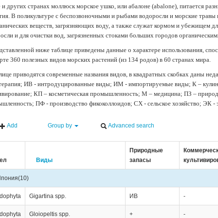
 и других странах моллюск морское ушко, или абалоне (abalone), питается ра
тия. В поликультуре с беспозвоночными и рыбами водоросли и морские травы
анических веществ, загрязняющих воду, а также служат кормом и убежищем 
осли и для очистки вод, загрязненных стоками больших городов органически
дставленной ниже таблице приведены данные о характере использования, спос
рте 360 полезных видов морских растений (из 134 родов) в 60 странах мира.
лице приводятся современные названия видов, в квадратных скобках даны нед
терапия; ИВ - интродуцированные виды; ИМ - импортируемые виды; К – кули
ивирование; КП – косметическая промышленность; М – медицина; ПЗ – природн
шленность; ПФ - производство фикоколлоидов; СХ - сельское хозяйство; ЭК -
Add
Group by
Advanced search
Природные
Коммерчес
ел
Виды
запасы
культивиро
Япония
(10)
dophyta
Gigartina spp.
ИВ
-
dophyta
Gloiopeltis spp.
+
-