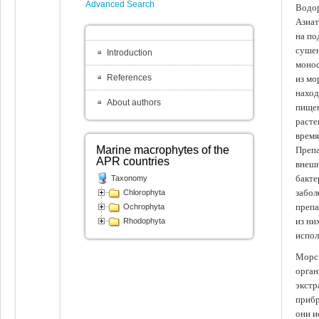
Advanced Search
Водор
Азиат
на по
сушен
Introduction
монос
References
из мо
наход
About authors
пищев
расте
время
Marine macrophytes of the
Препа
APR countries
внешн
бакте
Taxonomy
забол
Chlorophyta
препа
Ochrophyta
из ни
Rhodophyta
испол
Морск
орган
экстр
прибр
они и