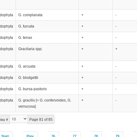
dophyta
G. complanata
+
-
dophyta
G. furcata
+
-
dophyta
G. tenax
+
-
dophyta
Gracilaria spp.
+
+
dophyta
G. arcuata
+
-
dophyta
G. blodgettii
+
-
dophyta
G. bursa-pastoris
+
-
dophyta
G. gracilis [= G. confervoides, G.
+
-
verrucosa]
Page 81 of 85
play #
Start
Prev
76
77
78
79