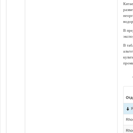
Китае
разви
неорг
водор
В пре
экспо
В таб
альго
культ
промы
Отд
Rho
Rho