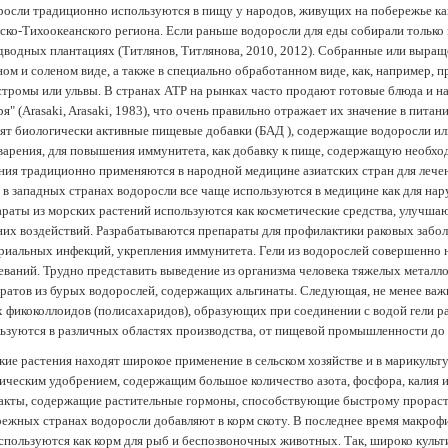
осли традиционно используются в пищу у народов, живущих на побережье как
ско-Тихоокеанского региона. Если раньше водоросли для еды собирали только 
дводных плантациях (Tитлянов, Титлянова, 2010, 2012). Собранные или выра
ом и соленом виде, а также в специально обработанном виде, как, например, 
тромы или ульвы. В странах АТР на рынках часто продают готовые блюда и н
ря" (Arasaki, Arasaki, 1983), что очень правильно отражает их значение в пит
ят биологически активные пищевые добавки (БАД ), содержащие водоросли и
арения, для повышения иммунитета, как добавку к пище, содержащую необх
ния традиционно применяются в народной медицине азиатских стран для лечен
 в западных странах водоросли все чаще используются в медицине как для нар
раты из морских растений используются как косметические средства, улучша
их воздействий. Разрабатываются препараты для профилактики раковых забол
риальных инфекций, укрепления иммунитета. Гели из водорослей совершенно
еваний. Трудно представить выведение из организма человека тяжелых металло
ратов из бурых водорослей, содержащих альгинаты. Следующая, не менее важн
х фикоколлоидов (полисахаридов), образующих при соединении с водой гели 
ьзуются в различных областях производства, от пищевой промышленности до
ие растения находят широкое применение в сельском хозяйстве и в марикульт
ическим удобрением, содержащим большое количество азота, фосфора, калия и
акты, содержащие растительные гормоны, способствующие быстрому прораст
ежных странах водоросли добавляют в корм скоту. В последнее время макроф
спользуются как корм для рыб и беспозвоночных животных. Так, широко культ