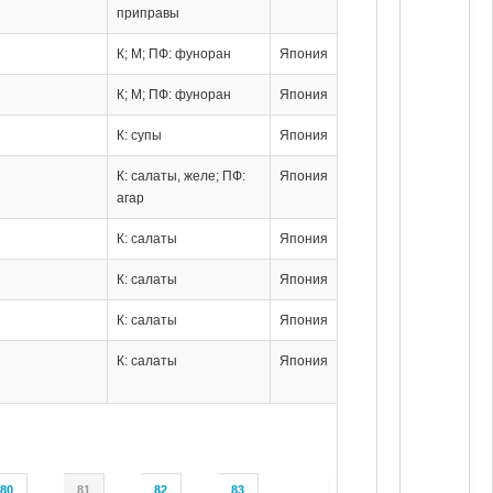
приправы
К; М; ПФ: фуноран
Япония
К; М; ПФ: фуноран
Япония
К: супы
Япония
К: салаты, желе; ПФ:
Япония
агар
К: салаты
Япония
К: салаты
Япония
К: салаты
Япония
К: салаты
Япония
80
81
82
83