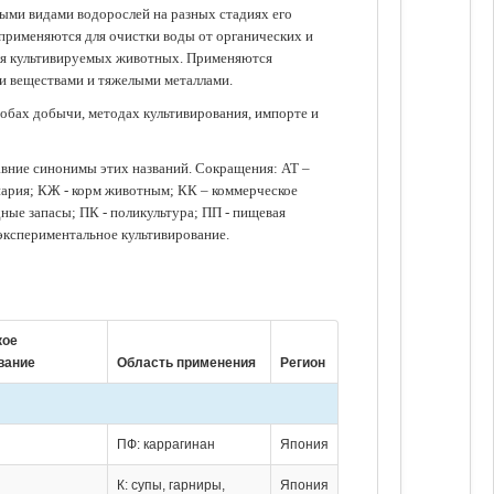
зными видами водорослей на разных стадиях его
 применяются для очистки воды от органических и
для культивируемых животных. Применяются
ми веществами и тяжелыми металлами.
обах добычи, методах культивирования, импорте и
авние синонимы этих названий. Сокращения: АТ –
нария; КЖ - корм животным; КК – коммерческое
ые запасы; ПК - поликультура; ПП - пищевая
 экспериментальное культивирование.
кое
вание
Область применения
Регион
ПФ: каррагинан
Япония
К: супы, гарниры,
Япония