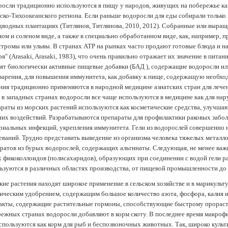
осли традиционно используются в пищу у народов, живущих на побережье как
ско-Тихоокеанского региона. Если раньше водоросли для еды собирали только 
дводных плантациях (Tитлянов, Титлянова, 2010, 2012). Собранные или выра
ом и соленом виде, а также в специально обработанном виде, как, например, 
тромы или ульвы. В странах АТР на рынках часто продают готовые блюда и н
ря" (Arasaki, Arasaki, 1983), что очень правильно отражает их значение в пит
ят биологически активные пищевые добавки (БАД ), содержащие водоросли и
арения, для повышения иммунитета, как добавку к пище, содержащую необх
ния традиционно применяются в народной медицине азиатских стран для лечен
 в западных странах водоросли все чаще используются в медицине как для нар
раты из морских растений используются как косметические средства, улучша
их воздействий. Разрабатываются препараты для профилактики раковых забол
риальных инфекций, укрепления иммунитета. Гели из водорослей совершенно
еваний. Трудно представить выведение из организма человека тяжелых металло
ратов из бурых водорослей, содержащих альгинаты. Следующая, не менее важн
х фикоколлоидов (полисахаридов), образующих при соединении с водой гели 
ьзуются в различных областях производства, от пищевой промышленности до
ие растения находят широкое применение в сельском хозяйстве и в марикульт
ическим удобрением, содержащим большое количество азота, фосфора, калия и
акты, содержащие растительные гормоны, способствующие быстрому прораст
ежных странах водоросли добавляют в корм скоту. В последнее время макроф
спользуются как корм для рыб и беспозвоночных животных. Так, широко культ