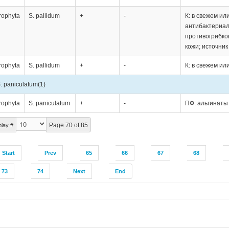
rophyta
S. pallidum
+
-
К: в свежем ил
антибактериал
противогрибко
кожи; источник
rophyta
S. pallidum
+
-
К: в свежем ил
. paniculatum
(1)
rophyta
S. paniculatum
+
-
ПФ: альгинаты
Page 70 of 85
play #
Start
Prev
65
66
67
68
73
74
Next
End