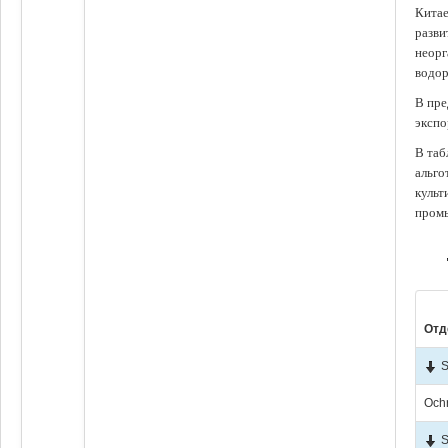
Китае
разви
неорг
водор
В пре
экспо
В таб
альго
культ
промы
Отд
S
Och
S