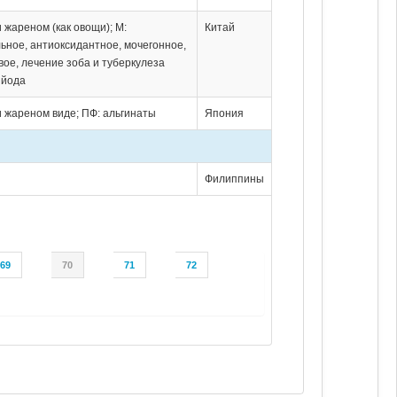
и жареном (как овощи); М:
Китай
ьное, антиоксидантное, мочегонное,
вое, лечение зоба и туберкулеза
 йода
и жареном виде; ПФ: альгинаты
Япония
Филиппины
69
70
71
72