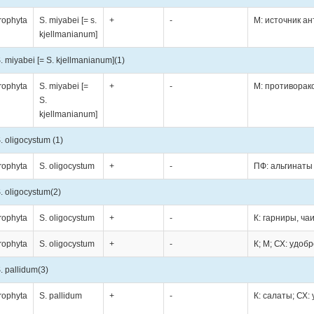
rophyta
S. miyabei [= s.
+
-
М: источник ан
kjellmanianum]
. miyabei [= S. kjellmanianum]
(1)
rophyta
S. miyabei [=
+
-
М: противорак
S.
kjellmanianum]
. oligocystum
(1)
rophyta
S. oligocystum
+
-
ПФ: альгинаты
. oligocystum
(2)
rophyta
S. oligocystum
+
-
К: гарниры, ча
rophyta
S. oligocystum
+
-
К; М; СХ: удоб
. pallidum
(3)
rophyta
S. pallidum
+
-
К: салаты; СХ: