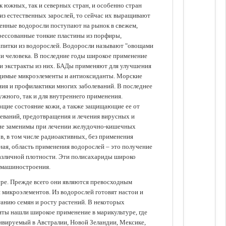
 южных, так и северных стран, и особенно стран
из естественных зарослей, то сейчас их выращивают
щенные водоросли поступают на рынок в свежем,
прессованные тонкие пластины из порфиры,
апитки из водорослей. Водоросли называют "овощами
ании человека. В последние годы широкое применение
ли экстракты из них. БАДы применяют для улучшения
одимые микроэлементы и антиоксиданты. Морские
ия и профилактики многих заболеваний. В последнее
ужного, так и для внутреннего применения.
ющие состояние кожи, а также защищающие ее от
еваний, предотвращения и лечения вирусных и
 не заменимы при лечении желудочно-кишечных
в, в том числе радиоактивных, без применения
ая, область применения водорослей – это получение
различной плотности. Эти полисахариды широко
 машиностроения.
уре. Прежде всего они являются превосходным
 микроэлементов. Из водорослей готовят настои и
анию семян и росту растений. В некоторых
иты нашли широкое применение в марикультуре, где
ивируемый в Австралии, Новой Зеландии, Мексике,