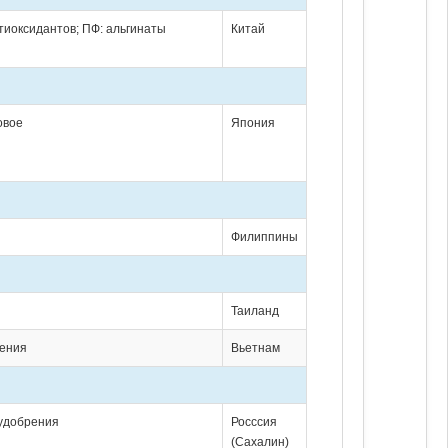
тиоксидантов; ПФ: альгинаты
Китай
овое
Япония
Филиппины
и
Таиланд
рения
Вьетнам
 удобрения
Росссия
(Сахалин)