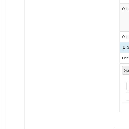
Och
Och
S
Och
Dis