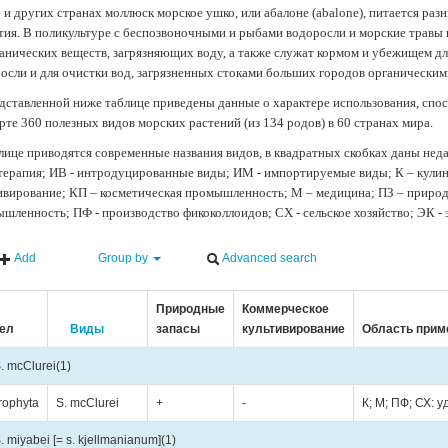
 и других странах моллюск морское ушко, или абалоне (abalone), питается ра
тия. В поликультуре с беспозвоночными и рыбами водоросли и морские травы
анических веществ, загрязняющих воду, а также служат кормом и убежищем 
осли и для очистки вод, загрязненных стоками больших городов органически
дставленной ниже таблице приведены данные о характере использования, спос
рте 360 полезных видов морских растений (из 134 родов) в 60 странах мира.
лице приводятся современные названия видов, в квадратных скобках даны нед
терапия; ИВ - интродуцированные виды; ИМ - импортируемые виды; К – кули
ивирование; КП – косметическая промышленность; М – медицина; ПЗ – природн
шленность; ПФ - производство фикоколлоидов; СХ - сельское хозяйство; ЭК -
Add
Group by
Advanced search
Природные
Коммерческое
ел
Виды
запасы
культивирование
Область прим
. mcClurei
(1)
rophyta
S. mcClurei
+
-
К; М; ПФ; СХ: 
. miyabei [= s. kjellmanianum]
(1)