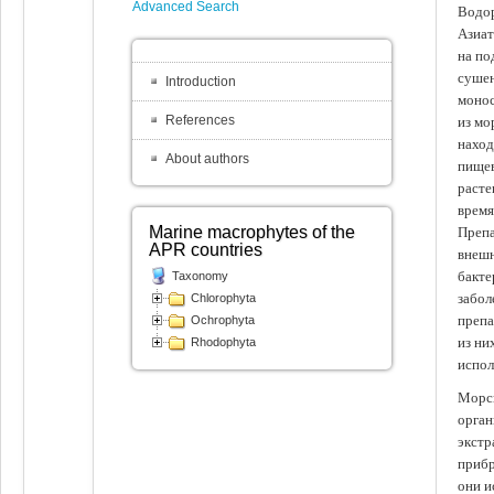
Advanced Search
Водор
Азиат
на по
сушен
Introduction
монос
References
из мо
наход
About authors
пищев
расте
время
Marine macrophytes of the
Препа
APR countries
внешн
бакте
Taxonomy
забол
Chlorophyta
препа
Ochrophyta
из ни
Rhodophyta
испол
Морск
орган
экстр
прибр
они и