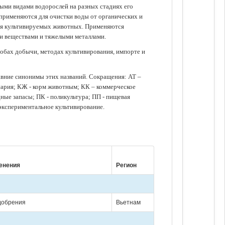
зными видами водорослей на разных стадиях его
 применяются для очистки воды от органических и
для культивируемых животных. Применяются
ми веществами и тяжелыми металлами.
обах добычи, методах культивирования, импорте и
авние синонимы этих названий. Сокращения: АТ –
нария; КЖ - корм животным; КК – коммерческое
ые запасы; ПК - поликультура; ПП - пищевая
 экспериментальное культивирование.
енения
Регион
удобрения
Вьетнам