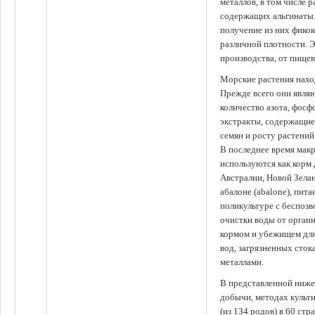
металлов, в том числе 
содержащих альгинаты.
получение из них фико
различной плотности. 
производства, от пище
Морские растения наход
Прежде всего они явля
количество азота, фосф
экстракты, содержащи
семян и росту растений
В последнее время мак
используются как корм
Австралии, Новой Зелан
абалоне (abalone), пит
поликультуре с беспоз
очистки воды от органи
кормом и убежищем для
вод, загрязненных сто
металлами.
В представленной ниже
добычи, методах культ
(из 134 родов) в 60 стр