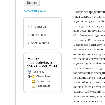
Search
Advanced Search
Водоросли традиционно
так и северных стран, 
водоросли для еды соби
подводных плантациях 
Introduction
водоросли поступают на
References
обработанном виде, ка
или ульвы. В странах А
About authors
Водоросли называют "ов
их значение в питании 
активные пищевые доба
Marine
применяют для улучшен
macrophytes of
содержащую необходим
the APR countries
применяются в народно
Taxonomy
заболеваний. В последн
Chlorophyta
медицине как для наруж
Ochrophyta
растений используются 
Rhodophyta
защищающие ее от внеш
раковых заболеваний, 
укрепления иммунитета
кишечных заболеваний.