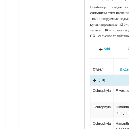
В таблице приводятся с
синонимы этих названи
- импортируемые виды;
культивирование; КП –
запасы; ПК - поликуль
СХ - сельское хозяйств
Add
Отдел
Вид
-
(10)
Ochrophyta
F. vesic
Ochrophyta
Himanth
elongat
Ochrophyta
Himanth