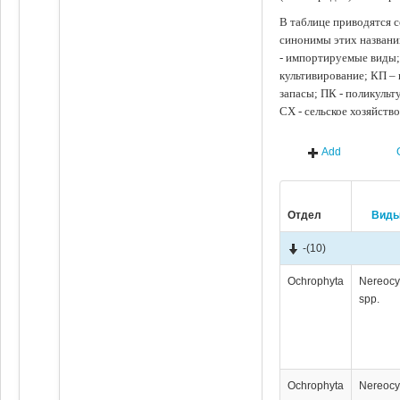
В таблице приводятся с
синонимы этих названи
- импортируемые виды;
культивирование; КП –
запасы; ПК - поликуль
СХ - сельское хозяйств
Add
Отдел
Вид
-
(10)
Ochrophyta
Nereocy
spp.
Ochrophyta
Nereocy