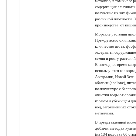
металлов, в том числе 
содержащих альгинаты.
получение из них фико
различной плотности. 
производства, от пище
Морские растения наход
Прежде всего они явля
количество азота, фосф
экстракты, содержащи
семян и росту растений
В последнее время мак
используются как корм
Австралии, Новой Зелан
абалоне (abalone), пит
поликультуре с беспоз
очистки воды от органи
кормом и убежищем для
вод, загрязненных сто
металлами.
В представленной ниже
добычи, методах культ
(из 134 родов) в 60 стр