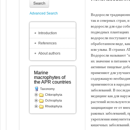
Search
Advanced Search
Водоросли традиционно
так и северных стран, 
водоросли для еды соби
подводных плантациях 
Introduction
водоросли поступают на
References
обработанном виде, ка
или ульвы. В странах А
About authors
Водоросли называют "ов
их значение в питании 
активные пищевые доба
Marine
применяют для улучшен
macrophytes of
содержащую необходим
the APR countries
применяются в народно
Taxonomy
заболеваний. В последн
Chlorophyta
медицине как для наруж
Ochrophyta
растений используются 
Rhodophyta
защищающие ее от внеш
раковых заболеваний, 
укрепления иммунитета
кишечных заболеваний.