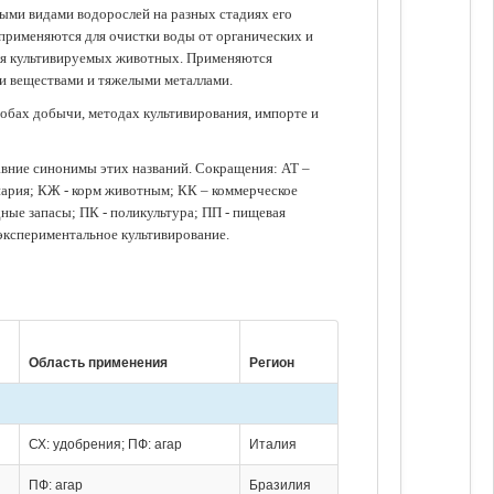
зными видами водорослей на разных стадиях его
 применяются для очистки воды от органических и
для культивируемых животных. Применяются
ми веществами и тяжелыми металлами.
обах добычи, методах культивирования, импорте и
авние синонимы этих названий. Сокращения: АТ –
нария; КЖ - корм животным; КК – коммерческое
ые запасы; ПК - поликультура; ПП - пищевая
 экспериментальное культивирование.
Область применения
Регион
СХ: удобрения; ПФ: агар
Италия
ПФ: агар
Бразилия