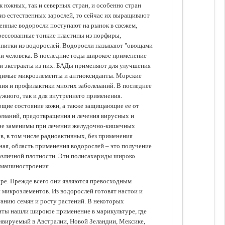
 южных, так и северных стран, и особенно стран
из естественных зарослей, то сейчас их выращивают
щенные водоросли поступают на рынок в свежем,
прессованные тонкие пластины из порфиры,
апитки из водорослей. Водоросли называют "овощами
ании человека. В последние годы широкое применение
ли экстракты из них. БАДы применяют для улучшения
одимые микроэлементы и антиоксиданты. Морские
ия и профилактики многих заболеваний. В последнее
ужного, так и для внутреннего применения.
ющие состояние кожи, а также защищающие ее от
еваний, предотвращения и лечения вирусных и
 не заменимы при лечении желудочно-кишечных
в, в том числе радиоактивных, без применения
ая, область применения водорослей – это получение
различной плотности. Эти полисахариды широко
 машиностроения.
уре. Прежде всего они являются превосходным
 микроэлементов. Из водорослей готовят настои и
анию семян и росту растений. В некоторых
иты нашли широкое применение в марикультуре, где
ивируемый в Австралии, Новой Зеландии, Мексике,