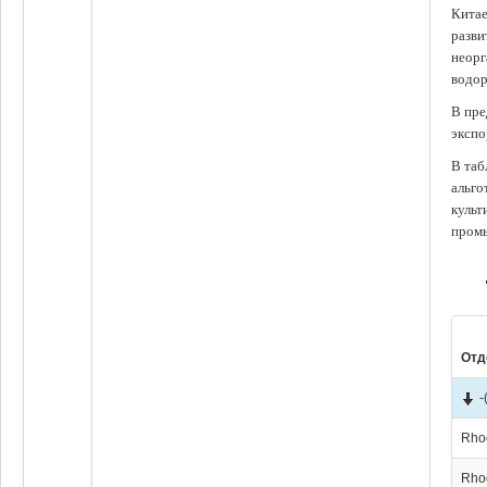
Китае
разви
неорг
водор
В пре
экспо
В таб
альго
культ
промы
Отд
-
Rho
Rho