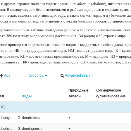
 и других странах моллюск морское ушко, или абалоне (abalone), питается ра
тия. В поликультуре с беспозвоночными и рыбами водоросли и морские травы
анических веществ, загрязняющих воду, а также служат кормом и убежищем 
осли и для очистки вод, загрязненных стоками больших городов органически
дставленной ниже таблице приведены данные о характере использования, спос
рте 360 полезных видов морских растений (из 134 родов) в 60 странах мира.
лице приводятся современные названия видов, в квадратных скобках даны нед
терапия; ИВ - интродуцированные виды; ИМ - импортируемые виды; К – кули
ивирование; КП – косметическая промышленность; М – медицина; ПЗ – природн
шленность; ПФ - производство фикоколлоидов; СХ - сельское хозяйство; ЭК -
Add
Group by
Advanced search
Природные
Коммерческое
ел
Виды
запасы
культивирование
(10)
dophyta
G. dendroides
+
-
dophyta
G. domingensis
+
-