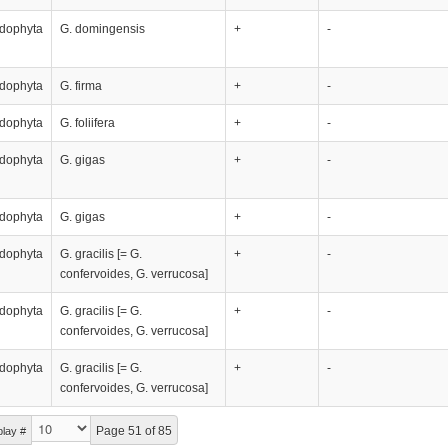
dophyta
G. domingensis
+
-
dophyta
G. firma
+
-
dophyta
G. foliifera
+
-
dophyta
G. gigas
+
-
dophyta
G. gigas
+
-
dophyta
G. gracilis [= G.
+
-
confervoides, G. verrucosa]
dophyta
G. gracilis [= G.
+
-
confervoides, G. verrucosa]
dophyta
G. gracilis [= G.
+
-
confervoides, G. verrucosa]
Page 51 of 85
play #