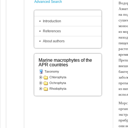
Advanced Search
Водор
Азиат
на по
сушен
Introduction
монос
References
из мо
наход
About authors
пищев
расте
время
Marine macrophytes of the
Препа
APR countries
внешн
бакте
Taxonomy
забол
Chlorophyta
препа
Ochrophyta
из ни
Rhodophyta
испол
Морск
орган
экстр
прибр
они и