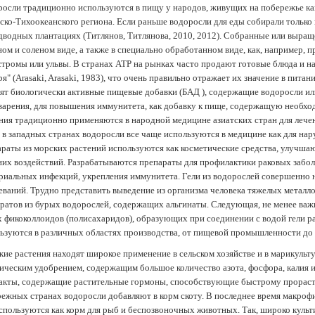
осли традиционно используются в пищу у народов, живущих на побережье как
ско-Тихоокеанского региона. Если раньше водоросли для еды собирали только 
дводных плантациях (Tитлянов, Титлянова, 2010, 2012). Собранные или выра
ом и соленом виде, а также в специально обработанном виде, как, например, 
тромы или ульвы. В странах АТР на рынках часто продают готовые блюда и н
ря" (Arasaki, Arasaki, 1983), что очень правильно отражает их значение в пит
ят биологически активные пищевые добавки (БАД ), содержащие водоросли и
арения, для повышения иммунитета, как добавку к пище, содержащую необх
ния традиционно применяются в народной медицине азиатских стран для лечен
 в западных странах водоросли все чаще используются в медицине как для нар
раты из морских растений используются как косметические средства, улучша
их воздействий. Разрабатываются препараты для профилактики раковых забол
риальных инфекций, укрепления иммунитета. Гели из водорослей совершенно
еваний. Трудно представить выведение из организма человека тяжелых металло
ратов из бурых водорослей, содержащих альгинаты. Следующая, не менее важн
х фикоколлоидов (полисахаридов), образующих при соединении с водой гели 
ьзуются в различных областях производства, от пищевой промышленности до
ие растения находят широкое применение в сельском хозяйстве и в марикульт
ическим удобрением, содержащим большое количество азота, фосфора, калия и
акты, содержащие растительные гормоны, способствующие быстрому прораст
ежных странах водоросли добавляют в корм скоту. В последнее время макроф
спользуются как корм для рыб и беспозвоночных животных. Так, широко культ