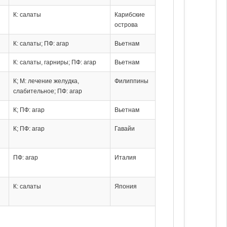
К: салаты
Карибские
острова
К: салаты; ПФ: агар
Вьетнам
К: салаты, гарниры; ПФ: агар
Вьетнам
К; М: лечение желудка,
Филиппины
слабительное; ПФ: агар
К; ПФ: агар
Вьетнам
К; ПФ: агар
Гавайи
ПФ: агар
Италия
К: салаты
Япония