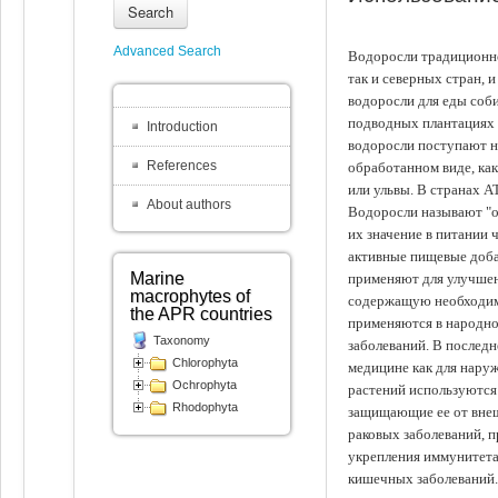
Search
Advanced Search
Водоросли традиционно
так и северных стран, 
водоросли для еды соби
подводных плантациях 
Introduction
водоросли поступают на
References
обработанном виде, ка
или ульвы. В странах А
About authors
Водоросли называют "ов
их значение в питании 
активные пищевые доба
Marine
применяют для улучшен
macrophytes of
содержащую необходим
the APR countries
применяются в народно
Taxonomy
заболеваний. В последн
Chlorophyta
медицине как для наруж
Ochrophyta
растений используются 
Rhodophyta
защищающие ее от внеш
раковых заболеваний, 
укрепления иммунитета
кишечных заболеваний.