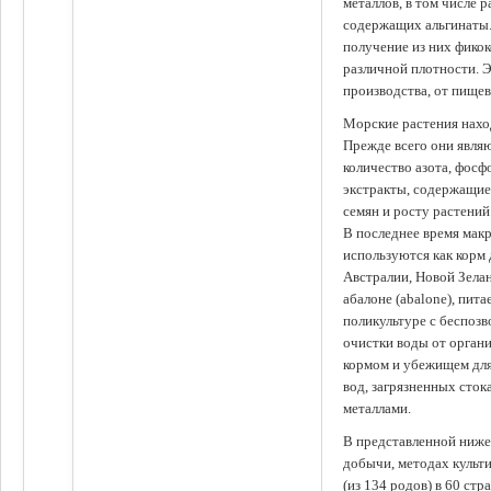
металлов, в том числе 
содержащих альгинаты.
получение из них фико
различной плотности. 
производства, от пище
Морские растения наход
Прежде всего они явля
количество азота, фосф
экстракты, содержащи
семян и росту растений
В последнее время мак
используются как корм
Австралии, Новой Зелан
абалоне (abalone), пит
поликультуре с беспоз
очистки воды от органи
кормом и убежищем для
вод, загрязненных сто
металлами.
В представленной ниже
добычи, методах культ
(из 134 родов) в 60 стр