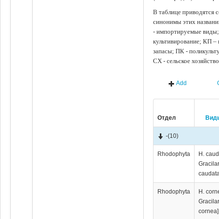
В таблице приводятся с
синонимы этих названи
- импортируемые виды;
культивирование; КП –
запасы; ПК - поликуль
СХ - сельское хозяйств
Add
Отдел
Вид
-
(10)
Rhodophyta
H. caud
Gracila
caudata
Rhodophyta
H. corn
Gracila
cornea]