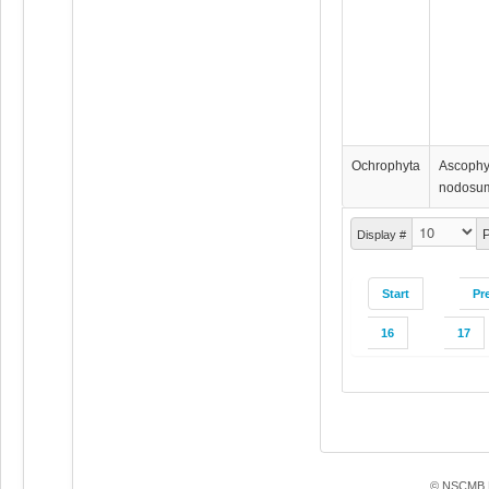
Ochrophyta
Ascophy
nodosu
P
Display #
Start
Pr
16
17
© NSCMB F