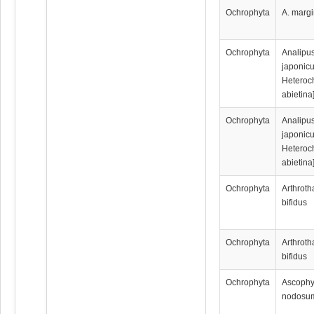
Ochrophyta
A. marg
Ochrophyta
Analipu
japonicu
Heteroc
abietina
Ochrophyta
Analipu
japonicu
Heteroc
abietina
Ochrophyta
Arthrot
bifidus
Ochrophyta
Arthrot
bifidus
Ochrophyta
Ascophy
nodosu