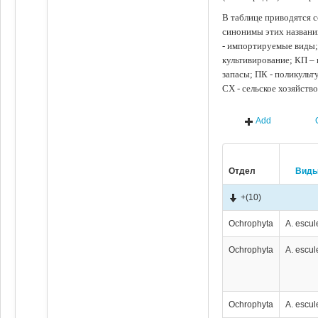
В таблице приводятся с
синонимы этих названи
- импортируемые виды;
культивирование; КП –
запасы; ПК - поликуль
СХ - сельское хозяйств
Add
Отдел
Вид
+
(10)
Ochrophyta
A. escul
Ochrophyta
A. escul
Ochrophyta
A. escul