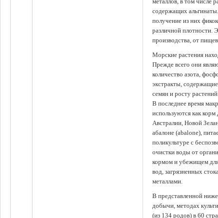
металлов, в том числе 
содержащих альгинаты.
получение из них фико
различной плотности. 
производства, от пище
Морские растения наход
Прежде всего они явля
количество азота, фосф
экстракты, содержащи
семян и росту растений
В последнее время мак
используются как корм
Австралии, Новой Зелан
абалоне (abalone), пит
поликультуре с беспоз
очистки воды от органи
кормом и убежищем для
вод, загрязненных сто
металлами.
В представленной ниже
добычи, методах культ
(из 134 родов) в 60 стр