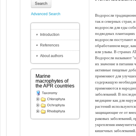
Search
Advanced Search
Водоросли традиционно
так и северных стран, 
водоросли для еды соби
подводных плантациях 
Introduction
водоросли поступают на
References
обработанном виде, ка
или ульвы. В странах А
About authors
Водоросли называют "ов
их значение в питании 
активные пищевые доба
Marine
применяют для улучшен
macrophytes of
содержащую необходим
the APR countries
применяются в народно
Taxonomy
заболеваний. В последн
Chlorophyta
медицине как для наруж
Ochrophyta
растений используются 
Rhodophyta
защищающие ее от внеш
раковых заболеваний, 
укрепления иммунитета
кишечных заболеваний.