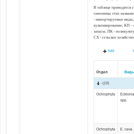
В таблице приводятся с
синонимы этих названи
- импортируемые виды;
культивирование; КП –
запасы; ПК - поликуль
СХ - сельское хозяйств
Add
Отдел
Вид
-
(10)
Ochrophyta
Eckloni
spp.
Ochrophyta
E. cava