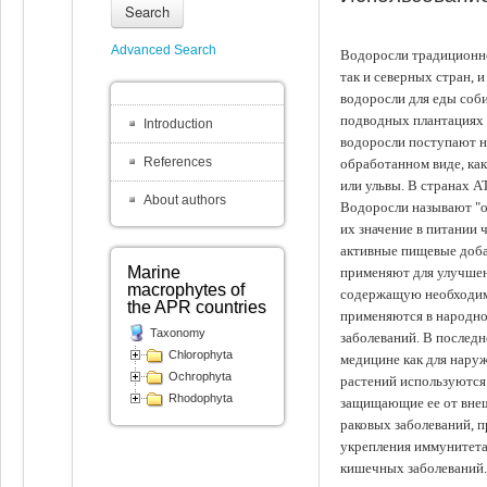
Search
Advanced Search
Водоросли традиционно
так и северных стран, 
водоросли для еды соби
подводных плантациях 
Introduction
водоросли поступают на
References
обработанном виде, ка
или ульвы. В странах А
About authors
Водоросли называют "ов
их значение в питании 
активные пищевые доба
Marine
применяют для улучшен
macrophytes of
содержащую необходим
the APR countries
применяются в народно
Taxonomy
заболеваний. В последн
Chlorophyta
медицине как для наруж
Ochrophyta
растений используются 
Rhodophyta
защищающие ее от внеш
раковых заболеваний, 
укрепления иммунитета
кишечных заболеваний.