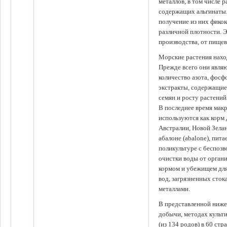
металлов, в том числе 
содержащих альгинаты.
получение из них фико
различной плотности. 
производства, от пище
Морские растения наход
Прежде всего они явля
количество азота, фосф
экстракты, содержащи
семян и росту растений
В последнее время мак
используются как корм
Австралии, Новой Зелан
абалоне (abalone), пит
поликультуре с беспоз
очистки воды от органи
кормом и убежищем для
вод, загрязненных сто
металлами.
В представленной ниже
добычи, методах культ
(из 134 родов) в 60 стр