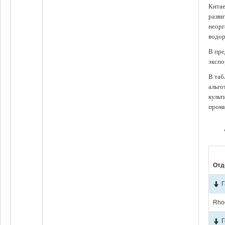
Китае
разви
неорг
водор
В пре
экспо
В таб
альго
культ
промы
Отд
Г
Rho
Г