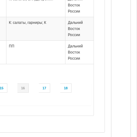
Восток
России
К: салаты, гарниры; К
Дальний
Восток
России
ПП
Дальний
Восток
России
15
16
17
18