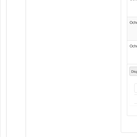
Och
Och
Dis