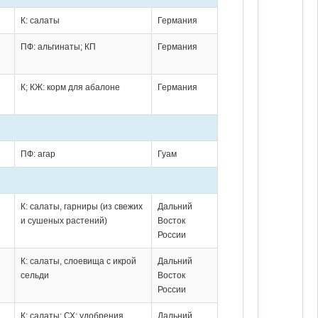
К: салаты
Германия
ПФ: альгинаты; КП
Германия
К; КЖ: корм для абалоне
Германия
ПФ: агар
Гуам
К: салаты, гарниры (из свежих
Дальний
и сушеных растений)
Восток
России
К: салаты, слоевища с икрой
Дальний
сельди
Восток
России
К: салаты; СХ: удобрения
Дальний