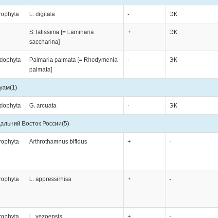
rophyta
L. digitata
-
ЭК
S. latissima [= Laminaria
+
ЭК
saccharina]
dophyta
Palmaria palmata [= Rhodymenia
-
ЭК
palmata]
уам
(1)
dophyta
G. arcuata
-
ЭК
альний Восток России
(5)
rophyta
Arthrothamnus bifidus
+
-
rophyta
L. appressirhisa
+
-
rophyta
L. yezoensis
+
-