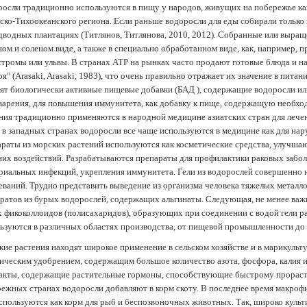
осли традиционно используются в пищу у народов, живущих на побережье как
ско-Тихоокеанского региона. Если раньше водоросли для еды собирали только 
дводных плантациях (Tитлянов, Титлянова, 2010, 2012). Собранные или выра
ом и соленом виде, а также в специально обработанном виде, как, например, 
тромы или ульвы. В странах АТР на рынках часто продают готовые блюда и н
ря" (Arasaki, Arasaki, 1983), что очень правильно отражает их значение в пит
ят биологически активные пищевые добавки (БАД ), содержащие водоросли и
арения, для повышения иммунитета, как добавку к пище, содержащую необх
ния традиционно применяются в народной медицине азиатских стран для лечен
 в западных странах водоросли все чаще используются в медицине как для нар
раты из морских растений используются как косметические средства, улучша
их воздействий. Разрабатываются препараты для профилактики раковых забол
риальных инфекций, укрепления иммунитета. Гели из водорослей совершенно
еваний. Трудно представить выведение из организма человека тяжелых металло
ратов из бурых водорослей, содержащих альгинаты. Следующая, не менее важн
х фикоколлоидов (полисахаридов), образующих при соединении с водой гели 
ьзуются в различных областях производства, от пищевой промышленности до
ие растения находят широкое применение в сельском хозяйстве и в марикульт
ическим удобрением, содержащим большое количество азота, фосфора, калия и
акты, содержащие растительные гормоны, способствующие быстрому прораст
ежных странах водоросли добавляют в корм скоту. В последнее время макроф
спользуются как корм для рыб и беспозвоночных животных. Так, широко культ