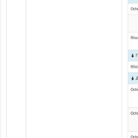
Och
Rho
Г
Rho
Д
Och
Och
Och