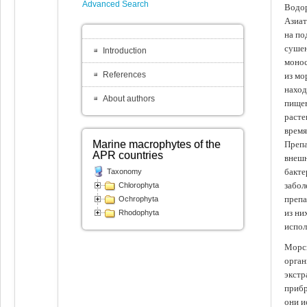
Advanced Search
Водор
Азиат
на по
сушен
Introduction
монос
References
из мо
наход
About authors
пищев
расте
время
Marine macrophytes of the
Препа
APR countries
внешн
бакте
Taxonomy
забол
Chlorophyta
препа
Ochrophyta
из ни
Rhodophyta
испол
Морск
орган
экстр
прибр
они и