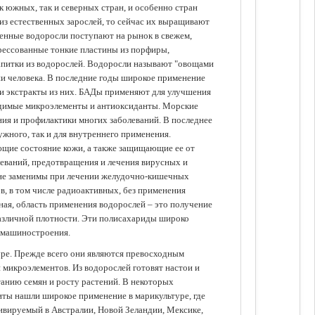
 южных, так и северных стран, и особенно стран
из естественных зарослей, то сейчас их выращивают
щенные водоросли поступают на рынок в свежем,
прессованные тонкие пластины из порфиры,
апитки из водорослей. Водоросли называют "овощами
ании человека. В последние годы широкое применение
ли экстракты из них. БАДы применяют для улучшения
одимые микроэлементы и антиоксиданты. Морские
ия и профилактики многих заболеваний. В последнее
ужного, так и для внутреннего применения.
ющие состояние кожи, а также защищающие ее от
еваний, предотвращения и лечения вирусных и
 не заменимы при лечении желудочно-кишечных
в, в том числе радиоактивных, без применения
ая, область применения водорослей – это получение
различной плотности. Эти полисахариды широко
 машиностроения.
уре. Прежде всего они являются превосходным
 микроэлементов. Из водорослей готовят настои и
анию семян и росту растений. В некоторых
иты нашли широкое применение в марикультуре, где
ивируемый в Австралии, Новой Зеландии, Мексике,