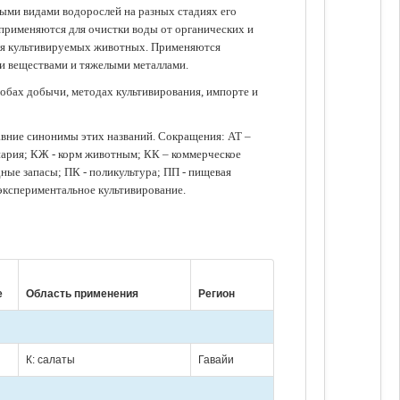
зными видами водорослей на разных стадиях его
 применяются для очистки воды от органических и
для культивируемых животных. Применяются
ми веществами и тяжелыми металлами.
обах добычи, методах культивирования, импорте и
авние синонимы этих названий. Сокращения: АТ –
нария; КЖ - корм животным; КК – коммерческое
ые запасы; ПК - поликультура; ПП - пищевая
 экспериментальное культивирование.
е
Область применения
Регион
К: салаты
Гавайи