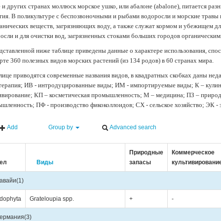
 и других странах моллюск морское ушко, или абалоне (abalone), питается ра
тия. В поликультуре с беспозвоночными и рыбами водоросли и морские травы
анических веществ, загрязняющих воду, а также служат кормом и убежищем 
осли и для очистки вод, загрязненных стоками больших городов органически
дставленной ниже таблице приведены данные о характере использования, спос
рте 360 полезных видов морских растений (из 134 родов) в 60 странах мира.
лице приводятся современные названия видов, в квадратных скобках даны нед
терапия; ИВ - интродуцированные виды; ИМ - импортируемые виды; К – кули
ивирование; КП – косметическая промышленность; М – медицина; ПЗ – природн
шленность; ПФ - производство фикоколлоидов; СХ - сельское хозяйство; ЭК -
Add
Group by
Advanced search
Природные
Коммерческое
ел
Виды
запасы
культивировани
авайи
(1)
dophyta
Grateloupia spp.
+
-
ермания
(3)