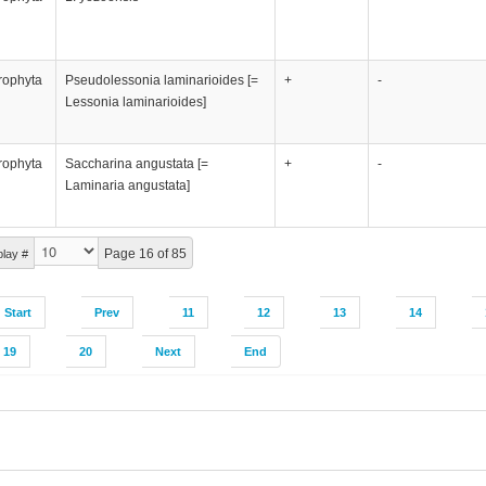
rophyta
Pseudolessonia laminarioides [=
+
-
Lessonia laminarioides]
rophyta
Saccharina angustata [=
+
-
Laminaria angustata]
Page 16 of 85
play #
Start
Prev
11
12
13
14
19
20
Next
End