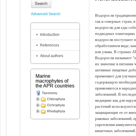
Search
Advanced Search
Водоросли традиционно
так и северных стран, 
водоросли для еды соби
подводных плантациях 
Introduction
водоросли поступают на
References
обработанном виде, ка
или ульвы. В странах А
About authors
Водоросли называют "ов
их значение в питании 
активные пищевые доба
Marine
применяют для улучшен
macrophytes of
содержащую необходим
the APR countries
применяются в народно
Taxonomy
заболеваний. В последн
Chlorophyta
медицине как для наруж
Ochrophyta
растений используются 
Rhodophyta
защищающие ее от внеш
раковых заболеваний, 
укрепления иммунитета
кишечных заболеваний.