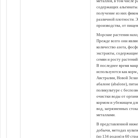
металлов, в том числе 
содержащих альгинаты.
получение из них фико
различной плотности. 
производства, от пище
Морские растения наход
Прежде всего они явля
количество азота, фосф
экстракты, содержащи
семян и росту растений
В последнее время мак
используются как корм
Австралии, Новой Зелан
абалоне (abalone), пит
поликультуре с беспоз
очистки воды от органи
кормом и убежищем для
вод, загрязненных сто
металлами.
В представленной ниже
добычи, методах культ
(из 134 родов) в 60 стр