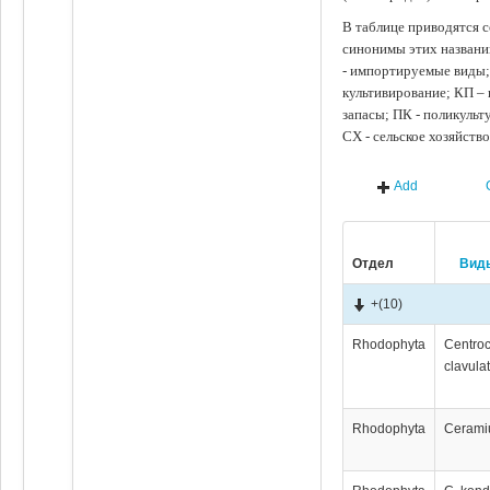
В таблице приводятся с
синонимы этих названи
- импортируемые виды;
культивирование; КП –
запасы; ПК - поликуль
СХ - сельское хозяйств
Add
Отдел
Вид
+
(10)
Rhodophyta
Centro
clavula
Rhodophyta
Cerami