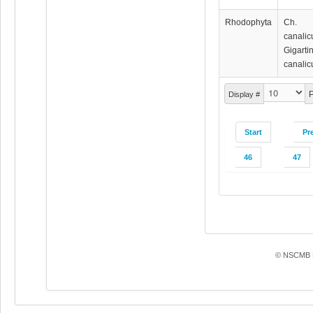
Rhodophyta
Ch.
canalic
Gigarti
canalic
P
Display #
Start
Pr
46
47
© NSCMB F