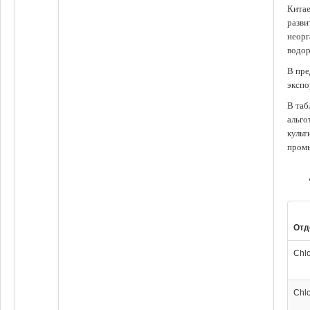
Китае
разви
неорг
водор
В пре
экспо
В таб
альго
культ
промы
Отд
Chl
Chl