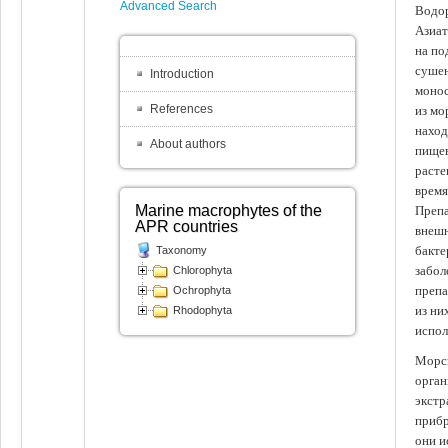
Advanced Search
Водор
Азиат
на по
сушен
Introduction
монос
References
из мо
наход
About authors
пищев
расте
время
Marine macrophytes of the
Препа
APR countries
внешн
бакте
Taxonomy
забол
Chlorophyta
препа
Ochrophyta
из ни
Rhodophyta
испол
Морск
орган
экстр
прибр
они и