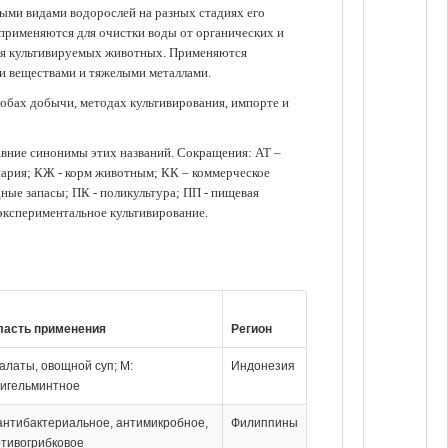
зными видами водорослей на разных стадиях его
 применяются для очистки воды от органических и
для культивируемых животных. Применяются
ми веществами и тяжелыми металлами.
обах добычи, методах культивирования, импорте и
авние синонимы этих названий. Сокращения: АТ –
нария; КЖ - корм животным; КК – коммерческое
ые запасы; ПК - поликультура; ПП - пищевая
 экспериментальное культивирование.
ласть применения
Регион
салаты, овощной суп; М:
Индонезия
игельминтное
антибактериальное, антимикробное,
Филиппины
тивогрибковое