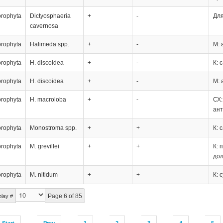
orophyta
Dictyosphaeria
+
-
Для
cavernosa
orophyta
Halimeda spp.
+
-
М: 
orophyta
H. discoidea
+
-
К: 
orophyta
H. discoidea
+
-
М: 
orophyta
H. macroloba
+
-
СХ:
ан
orophyta
Monostroma spp.
+
+
К: 
orophyta
M. grevillei
+
+
К: 
до
orophyta
M. nitidum
+
+
К: 
Page 6 of 85
play #
Start
Prev
1
2
3
4
5