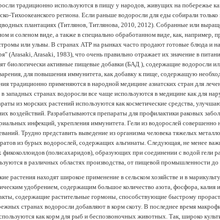
осли традиционно используются в пищу у народов, живущих на побережье как
ско-Тихоокеанского региона. Если раньше водоросли для еды собирали только 
дводных плантациях (Tитлянов, Титлянова, 2010, 2012). Собранные или выра
ом и соленом виде, а также в специально обработанном виде, как, например, 
тромы или ульвы. В странах АТР на рынках часто продают готовые блюда и н
ря" (Arasaki, Arasaki, 1983), что очень правильно отражает их значение в пит
ят биологически активные пищевые добавки (БАД ), содержащие водоросли и
арения, для повышения иммунитета, как добавку к пище, содержащую необх
ния традиционно применяются в народной медицине азиатских стран для лечен
 в западных странах водоросли все чаще используются в медицине как для нар
раты из морских растений используются как косметические средства, улучша
их воздействий. Разрабатываются препараты для профилактики раковых забол
риальных инфекций, укрепления иммунитета. Гели из водорослей совершенно
еваний. Трудно представить выведение из организма человека тяжелых металло
ратов из бурых водорослей, содержащих альгинаты. Следующая, не менее важн
х фикоколлоидов (полисахаридов), образующих при соединении с водой гели 
ьзуются в различных областях производства, от пищевой промышленности до
ие растения находят широкое применение в сельском хозяйстве и в марикульт
ическим удобрением, содержащим большое количество азота, фосфора, калия и
акты, содержащие растительные гормоны, способствующие быстрому прораст
ежных странах водоросли добавляют в корм скоту. В последнее время макроф
спользуются как корм для рыб и беспозвоночных животных. Так, широко культ