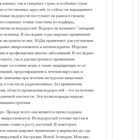
 южных, так и северных стран, и особенно стран
из естественных зарослей, то сейчас их выращивают
щенные водоросли поступают на рынок в свежем,
прессованные тонкие пластины из порфиры,
апитки из водорослей. Водоросли называют "овощами
ании человека. В последние годы широкое применение
ли экстракты из них. БАДы применяют для улучшения
одимые микроэлементы и антиоксиданты. Морские
ия и профилактики многих заболеваний. В последнее
ужного, так и для внутреннего применения.
ющие состояние кожи, а также защищающие ее от
еваний, предотвращения и лечения вирусных и
 не заменимы при лечении желудочно-кишечных
в, в том числе радиоактивных, без применения
ая, область применения водорослей – это получение
различной плотности. Эти полисахариды широко
 машиностроения.
уре. Прежде всего они являются превосходным
 микроэлементов. Из водорослей готовят настои и
анию семян и росту растений. В некоторых
иты нашли широкое применение в марикультуре, где
ивируемый в Австралии, Новой Зеландии, Мексике,