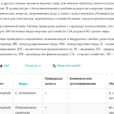
 и других странах моллюск морское ушко, или абалоне (abalone), питается ра
тия. В поликультуре с беспозвоночными и рыбами водоросли и морские травы
анических веществ, загрязняющих воду, а также служат кормом и убежищем 
осли и для очистки вод, загрязненных стоками больших городов органически
дставленной ниже таблице приведены данные о характере использования, спос
рте 360 полезных видов морских растений (из 134 родов) в 60 странах мира.
лице приводятся современные названия видов, в квадратных скобках даны нед
терапия; ИВ - интродуцированные виды; ИМ - импортируемые виды; К – кули
ивирование; КП – косметическая промышленность; М – медицина; ПЗ – природн
шленность; ПФ - производство фикоколлоидов; СХ - сельское хозяйство; ЭК -
Add
Group by
Advanced search
Природные
Коммерческое
ел
Виды
запасы
культивирование
Об
orophyta
C. tomentosum
+
-
К: 
ант
orophyta
Dictyosphaeria
+
-
М: 
cavernosa
про