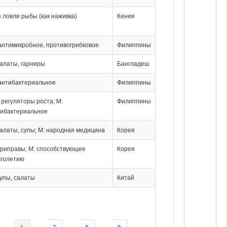
 ловли рыбы (как наживка)
Кения
антимикробное, противогрибковое
Филиппины
салаты, гарниры
Бангладеш
антибактериальное
Филиппины
 регуляторы роста; М:
Филиппины
тибактериальное
салаты, супы; М: народная медицина
Корея
приправы; М: способствующее
Корея
лголетию
супы, салаты
Китай
6
7
8
9