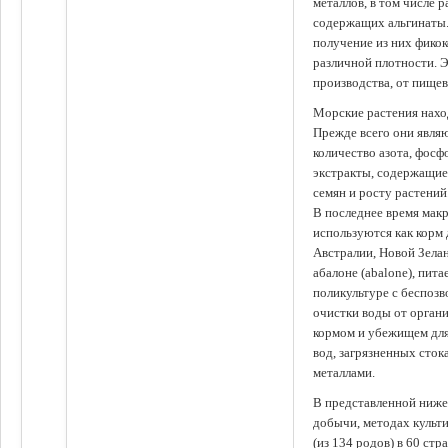
металлов, в том числе 
содержащих альгинаты.
получение из них фико
различной плотности. 
производства, от пище
Морские растения наход
Прежде всего они явля
количество азота, фосф
экстракты, содержащи
семян и росту растений
В последнее время мак
используются как корм
Австралии, Новой Зелан
абалоне (abalone), пит
поликультуре с беспоз
очистки воды от органи
кормом и убежищем для
вод, загрязненных сто
металлами.
В представленной ниже
добычи, методах культ
(из 134 родов) в 60 стр