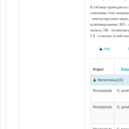
В таблице приводятся с
синонимы этих названи
- импортируемые виды;
культивирование; КП –
запасы; ПК - поликуль
СХ - сельское хозяйств
Add
Отдел
Вид
Филиппины
(10)
Rhodophyta
G. pusi
Rhodophyta
G. gela