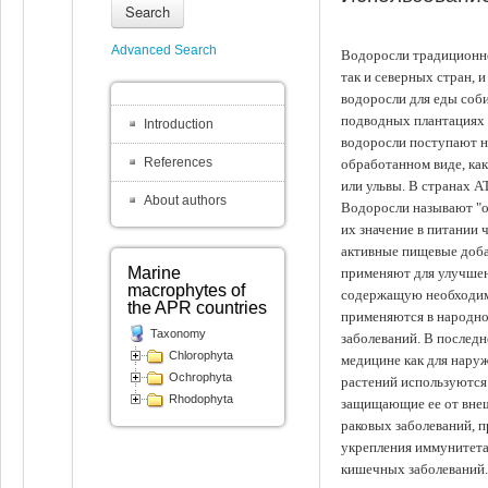
Search
Advanced Search
Водоросли традиционно
так и северных стран, 
водоросли для еды соби
подводных плантациях 
Introduction
водоросли поступают на
References
обработанном виде, ка
или ульвы. В странах А
About authors
Водоросли называют "ов
их значение в питании 
активные пищевые доба
Marine
применяют для улучшен
macrophytes of
содержащую необходим
the APR countries
применяются в народно
Taxonomy
заболеваний. В последн
Chlorophyta
медицине как для наруж
Ochrophyta
растений используются 
Rhodophyta
защищающие ее от внеш
раковых заболеваний, 
укрепления иммунитета
кишечных заболеваний.