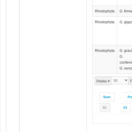
Rhodophyta
G. firm
Rhodophyta
G. giga
Rhodophyta
G. graci
G.
conferv
G. verr
P
Display #
Start
Pr
62
63