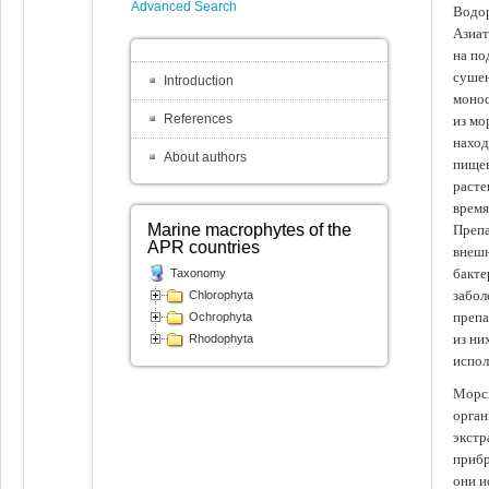
Advanced Search
Водор
Азиат
на по
сушен
Introduction
монос
References
из мо
наход
About authors
пищев
расте
время
Marine macrophytes of the
Препа
APR countries
внешн
бакте
Taxonomy
забол
Chlorophyta
препа
Ochrophyta
из ни
Rhodophyta
испол
Морск
орган
экстр
прибр
они и