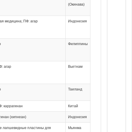
(Окинава)
ая медицина; ПФ: агар
Индонезия
р
Филиппины
Ф: агар
Вьетнам
р
Таиланд
ПФ: каррагинан
Китай
гинан (хипнеан)
Индонезия
ые лапшевидные пластины для
Мьянма