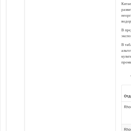
Китае
разви
неорг
водор
В пре
экспо
В таб
альго
культ
промы
Отд
Rho
Rho