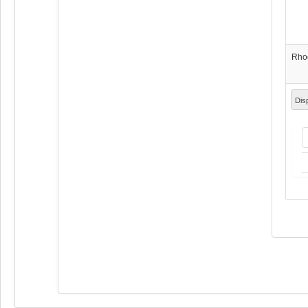
Rho
Dis