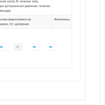
ения супов; М: лечение зоба,
ее артериальное давление, лечение
желудка
точник микроэлементов;
Филиппины
ковое; СХ: удобрения
66
67
68
69