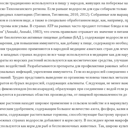
осли традиционно используются в пищу у народов, живущих на побережье как
ско-Тихоокеанского региона. Если раньше водоросли для еды собирали только 
дводных плантациях (Tитлянов, Титлянова, 2010, 2012). Собранные или выра
ом и соленом виде, а также в специально обработанном виде, как, например, 
тромы или ульвы. В странах АТР на рынках часто продают готовые блюда и н
ря" (Arasaki, Arasaki, 1983), что очень правильно отражает их значение в пит
ят биологически активные пищевые добавки (БАД ), содержащие водоросли и
арения, для повышения иммунитета, как добавку к пище, содержащую необх
ния традиционно применяются в народной медицине азиатских стран для лечен
 в западных странах водоросли все чаще используются в медицине как для нар
раты из морских растений используются как косметические средства, улучша
их воздействий. Разрабатываются препараты для профилактики раковых забол
риальных инфекций, укрепления иммунитета. Гели из водорослей совершенно
еваний. Трудно представить выведение из организма человека тяжелых металло
ратов из бурых водорослей, содержащих альгинаты. Следующая, не менее важн
х фикоколлоидов (полисахаридов), образующих при соединении с водой гели 
ьзуются в различных областях производства, от пищевой промышленности до
ие растения находят широкое применение в сельском хозяйстве и в марикульт
ическим удобрением, содержащим большое количество азота, фосфора, калия и
акты, содержащие растительные гормоны, способствующие быстрому прораст
ежных странах водоросли добавляют в корм скоту. В последнее время макроф
спользуются как корм для рыб и беспозвоночных животных. Так, широко культ