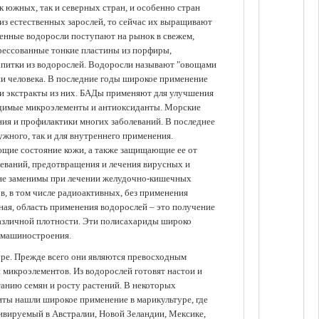
 южных, так и северных стран, и особенно стран
из естественных зарослей, то сейчас их выращивают
щенные водоросли поступают на рынок в свежем,
прессованные тонкие пластины из порфиры,
апитки из водорослей. Водоросли называют "овощами
ании человека. В последние годы широкое применение
ли экстракты из них. БАДы применяют для улучшения
одимые микроэлементы и антиоксиданты. Морские
ия и профилактики многих заболеваний. В последнее
ужного, так и для внутреннего применения.
ющие состояние кожи, а также защищающие ее от
еваний, предотвращения и лечения вирусных и
 не заменимы при лечении желудочно-кишечных
в, в том числе радиоактивных, без применения
ая, область применения водорослей – это получение
различной плотности. Эти полисахариды широко
 машиностроения.
уре. Прежде всего они являются превосходным
 микроэлементов. Из водорослей готовят настои и
анию семян и росту растений. В некоторых
иты нашли широкое применение в марикультуре, где
ивируемый в Австралии, Новой Зеландии, Мексике,