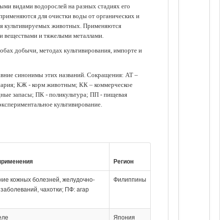
зными видами водорослей на разных стадиях его
 применяются для очистки воды от органических и
для культивируемых животных. Применяются
ми веществами и тяжелыми металлами.
обах добычи, методах культивирования, импорте и
авние синонимы этих названий. Сокращения: АТ –
нария; КЖ - корм животным; КК – коммерческое
ые запасы; ПК - поликультура; ПП - пищевая
 экспериментальное культивирование.
применения
Регион
ение кожных болезней, желудочно-
Филиппины
заболеваний, чахотки; ПФ: агар
еле
Япония