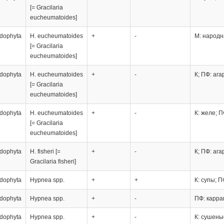
[= Gracilaria
eucheumatoides]
dophyta
H. eucheumatoides
+
-
М: народн
[= Gracilaria
eucheumatoides]
dophyta
H. eucheumatoides
+
-
К; ПФ: ага
[= Gracilaria
eucheumatoides]
dophyta
H. eucheumatoides
+
-
К: желе; П
[= Gracilaria
eucheumatoides]
dophyta
H. fisheri [=
+
-
К; ПФ: ага
Gracilaria fisheri]
dophyta
Hypnea spp.
+
+
К: супы; 
dophyta
Hypnea spp.
+
-
ПФ: карра
dophyta
Hypnea spp.
+
-
К: сушен