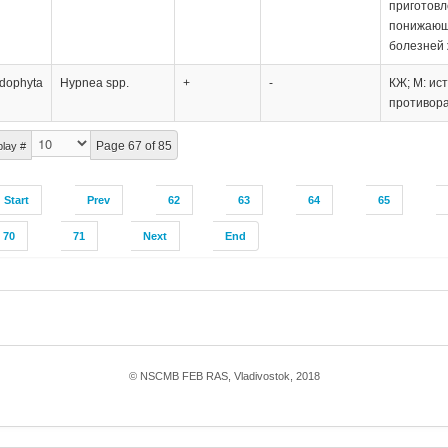
приготовл
понижающ
болезней 
dophyta
Hypnea spp.
+
-
КЖ; М: ис
противора
Page 67 of 85
play #
Start
Prev
62
63
64
65
70
71
Next
End
© NSCMB FEB RAS, Vladivostok, 2018