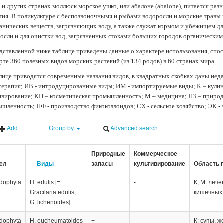
 и других странах моллюск морское ушко, или абалоне (abalone), питается ра
тия. В поликультуре с беспозвоночными и рыбами водоросли и морские травы
анических веществ, загрязняющих воду, а также служат кормом и убежищем 
осли и для очистки вод, загрязненных стоками больших городов органически
дставленной ниже таблице приведены данные о характере использования, спос
рте 360 полезных видов морских растений (из 134 родов) в 60 странах мира.
лице приводятся современные названия видов, в квадратных скобках даны нед
терапия; ИВ - интродуцированные виды; ИМ - импортируемые виды; К – кули
ивирование; КП – косметическая промышленность; М – медицина; ПЗ – природн
шленность; ПФ - производство фикоколлоидов; СХ - сельское хозяйство; ЭК -
Add
Group by
Advanced search
Природные
Коммерческое
ел
Виды
запасы
культивирование
Область 
dophyta
H. edulis [=
+
-
К; М: леч
Gracilaria edulis,
кишечных 
G. lichenoides]
dophyta
H. eucheumatoides
+
-
К: супы, ж