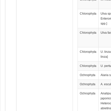
Chlorophyta
Ulva sp
Entero
spp.]
Chlorophyta
Ulva fa
Chlorophyta
U. linza
linza]
Chlorophyta
U. pert
Ochrophyta
Alaria 
Ochrophyta
A. escu
Ochrophyta
Analip
japonic
Heteroc
abietina