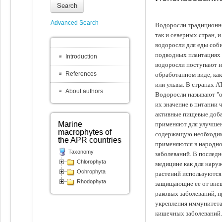
Search
Advanced Search
Водоросли традиционно
так и северных стран, 
водоросли для еды соби
подводных плантациях 
Introduction
водоросли поступают на
References
обработанном виде, ка
или ульвы. В странах А
About authors
Водоросли называют "ов
их значение в питании 
активные пищевые доба
Marine
применяют для улучшен
macrophytes of
содержащую необходим
the APR countries
применяются в народно
Taxonomy
заболеваний. В последн
Chlorophyta
медицине как для наруж
Ochrophyta
растений используются 
Rhodophyta
защищающие ее от внеш
раковых заболеваний, 
укрепления иммунитета
кишечных заболеваний.