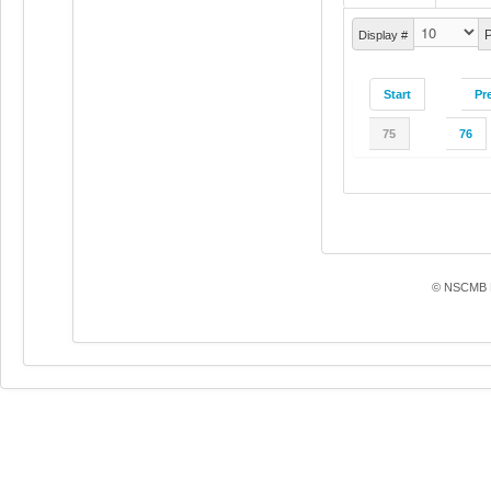
P
Display #
Start
Pr
75
76
© NSCMB F