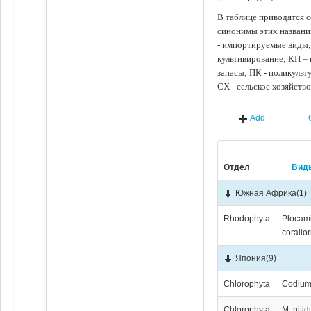
В таблице приводятся с
синонимы этих названи
- импортируемые виды;
культивирование; КП –
запасы; ПК - поликуль
СХ - сельское хозяйств
Add
Отдел
Вид
Южная Африка
(1)
Rhodophyta
Plocam
corallo
Япония
(9)
Chlorophyta
Codium
Chlorophyta
M. niti