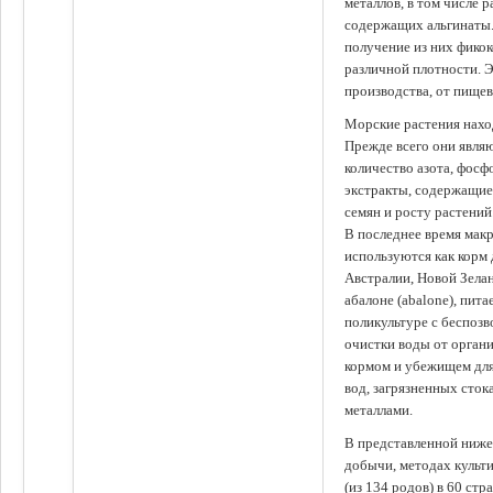
металлов, в том числе 
содержащих альгинаты.
получение из них фико
различной плотности. 
производства, от пище
Морские растения наход
Прежде всего они явля
количество азота, фосф
экстракты, содержащи
семян и росту растений
В последнее время мак
используются как корм
Австралии, Новой Зелан
абалоне (abalone), пит
поликультуре с беспоз
очистки воды от органи
кормом и убежищем для
вод, загрязненных сто
металлами.
В представленной ниже
добычи, методах культ
(из 134 родов) в 60 стр