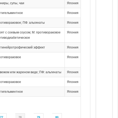
рниры, супы, чаи
Япония
нтигельминтное
Япония
ротивораковое; ПФ: альгинаты
Япония
арят с соевым соусом; М: противораковое
Япония
отиводиабетическое
нтинейротрофический эффект
Япония
ротивораковое
Япония
 свежем или жареном виде; ПФ: альгинаты
Япония
ротивораковое
Япония
нтигельминтное
Япония
77
78
79
80