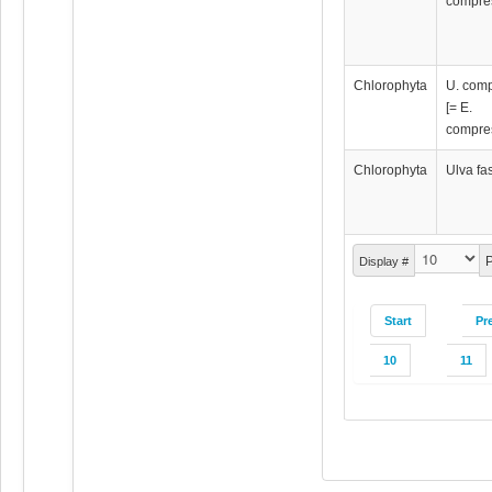
compre
Chlorophyta
U. com
[= E.
compre
Chlorophyta
Ulva fa
P
Display #
Start
Pr
10
11