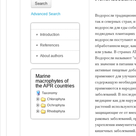
Search
Advanced Search
Водоросли традиционно
так и северных стран, 
водоросли для еды соби
подводных плантациях 
Introduction
водоросли поступают на
References
обработанном виде, ка
или ульвы. В странах А
About authors
Водоросли называют "ов
их значение в питании 
активные пищевые доба
Marine
применяют для улучшен
macrophytes of
содержащую необходим
the APR countries
применяются в народно
Taxonomy
заболеваний. В последн
Chlorophyta
медицине как для наруж
Ochrophyta
растений используются 
Rhodophyta
защищающие ее от внеш
раковых заболеваний, 
укрепления иммунитета
кишечных заболеваний.