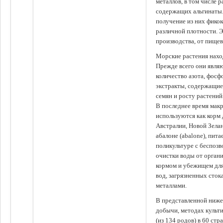
металлов, в том числе 
содержащих альгинаты.
получение из них фико
различной плотности. 
производства, от пище
Морские растения наход
Прежде всего они явля
количество азота, фосф
экстракты, содержащи
семян и росту растений
В последнее время мак
используются как корм
Австралии, Новой Зелан
абалоне (abalone), пит
поликультуре с беспоз
очистки воды от органи
кормом и убежищем для
вод, загрязненных сто
металлами.
В представленной ниже
добычи, методах культ
(из 134 родов) в 60 стр