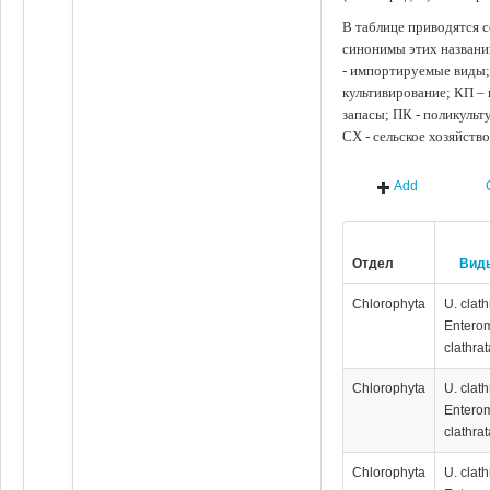
В таблице приводятся с
синонимы этих названи
- импортируемые виды;
культивирование; КП –
запасы; ПК - поликуль
СХ - сельское хозяйств
Add
Отдел
Вид
Chlorophyta
U. clath
Entero
clathrat
Chlorophyta
U. clath
Entero
clathrat
Chlorophyta
U. clath