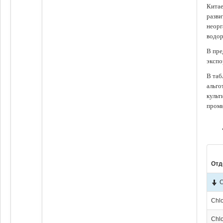
Китае
разви
неорг
водор
В пре
экспо
В таб
альго
культ
промы
Отд
C
Chl
Chl