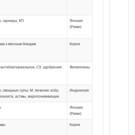
ы, гарниры; КП
Япония
(Рюкю)
ава к мясным блюдам
Корея
: антибактериальное; СХ: удобрения
Филиппины
ы, овощные супы; М: лечение зоба,
Индонезия
бронхита, астмы, жаропонижающее
ы
Япония
(Рюкю)
авы
Корея