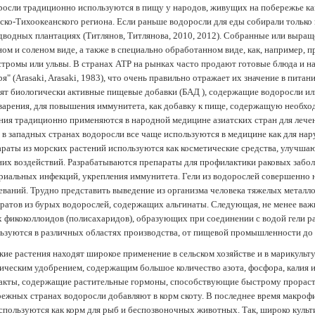
осли традиционно используются в пищу у народов, живущих на побережье как
ско-Тихоокеанского региона. Если раньше водоросли для еды собирали только 
дводных плантациях (Tитлянов, Титлянова, 2010, 2012). Собранные или выра
ом и соленом виде, а также в специально обработанном виде, как, например, 
тромы или ульвы. В странах АТР на рынках часто продают готовые блюда и н
ря" (Arasaki, Arasaki, 1983), что очень правильно отражает их значение в пит
ят биологически активные пищевые добавки (БАД ), содержащие водоросли и
арения, для повышения иммунитета, как добавку к пище, содержащую необх
ния традиционно применяются в народной медицине азиатских стран для лечен
 в западных странах водоросли все чаще используются в медицине как для нар
раты из морских растений используются как косметические средства, улучша
их воздействий. Разрабатываются препараты для профилактики раковых забол
риальных инфекций, укрепления иммунитета. Гели из водорослей совершенно
еваний. Трудно представить выведение из организма человека тяжелых металло
ратов из бурых водорослей, содержащих альгинаты. Следующая, не менее важн
х фикоколлоидов (полисахаридов), образующих при соединении с водой гели 
ьзуются в различных областях производства, от пищевой промышленности до
ие растения находят широкое применение в сельском хозяйстве и в марикульт
ическим удобрением, содержащим большое количество азота, фосфора, калия и
акты, содержащие растительные гормоны, способствующие быстрому прораст
ежных странах водоросли добавляют в корм скоту. В последнее время макроф
спользуются как корм для рыб и беспозвоночных животных. Так, широко культ