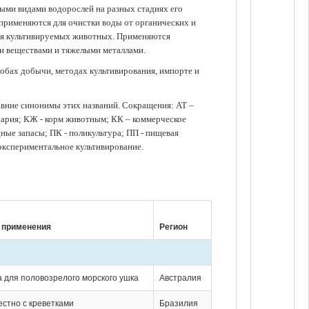
зными видами водорослей на разных стадиях его
 применяются для очистки воды от органических и
для культивируемых животных. Применяются
ми веществами и тяжелыми металлами.
обах добычи, методах культивирования, импорте и
авние синонимы этих названий. Сокращения: АТ –
нария; КЖ - корм животным; КК – коммерческое
ые запасы; ПК - поликультура; ПП - пищевая
 экспериментальное культивирование.
 применения
Регион
 для половозрелого морского ушка
Австралия
естно с креветками
Бразилия