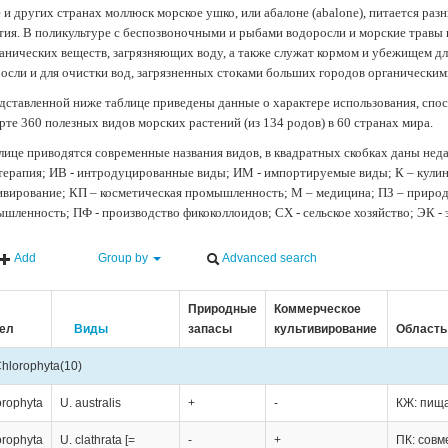
 и других странах моллюск морское ушко, или абалоне (abalone), питается ра
тия. В поликультуре с беспозвоночными и рыбами водоросли и морские травы
анических веществ, загрязняющих воду, а также служат кормом и убежищем 
осли и для очистки вод, загрязненных стоками больших городов органически
дставленной ниже таблице приведены данные о характере использования, спос
рте 360 полезных видов морских растений (из 134 родов) в 60 странах мира.
лице приводятся современные названия видов, в квадратных скобках даны нед
терапия; ИВ - интродуцированные виды; ИМ - импортируемые виды; К – кули
ивирование; КП – косметическая промышленность; М – медицина; ПЗ – природн
шленность; ПФ - производство фикоколлоидов; СХ - сельское хозяйство; ЭК -
Add
Group by
Advanced search
Природные
Коммерческое
ел
Виды
запасы
культивирование
Область
hlorophyta
(10)
orophyta
U. australis
+
-
КЖ: пища
orophyta
U. clathrata [=
-
+
ПК: совм