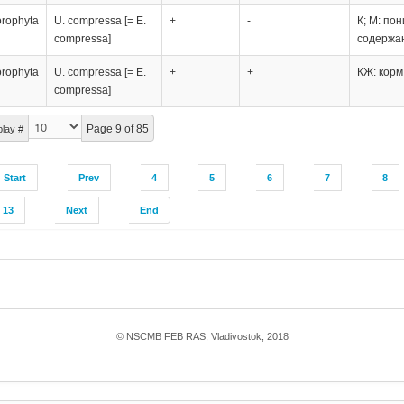
orophyta
U. compressa [= E.
+
-
К; М: по
compressa]
содержа
orophyta
U. compressa [= E.
+
+
КЖ: корм 
compressa]
Page 9 of 85
play #
Start
Prev
4
5
6
7
8
13
Next
End
© NSCMB FEB RAS, Vladivostok, 2018