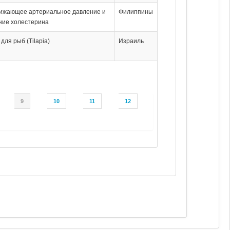
нижающее артериальное давление и
Филиппины
ние холестерина
для рыб (Tilapia)
Израиль
9
10
11
12