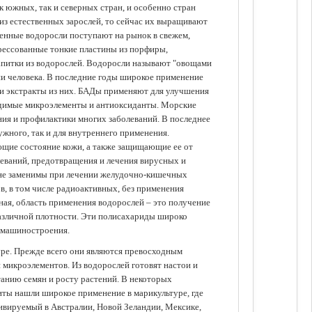
 южных, так и северных стран, и особенно стран
из естественных зарослей, то сейчас их выращивают
щенные водоросли поступают на рынок в свежем,
прессованные тонкие пластины из порфиры,
апитки из водорослей. Водоросли называют "овощами
ании человека. В последние годы широкое применение
ли экстракты из них. БАДы применяют для улучшения
одимые микроэлементы и антиоксиданты. Морские
ия и профилактики многих заболеваний. В последнее
ужного, так и для внутреннего применения.
ющие состояние кожи, а также защищающие ее от
еваний, предотвращения и лечения вирусных и
 не заменимы при лечении желудочно-кишечных
в, в том числе радиоактивных, без применения
ая, область применения водорослей – это получение
различной плотности. Эти полисахариды широко
 машиностроения.
уре. Прежде всего они являются превосходным
 микроэлементов. Из водорослей готовят настои и
анию семян и росту растений. В некоторых
иты нашли широкое применение в марикультуре, где
ивируемый в Австралии, Новой Зеландии, Мексике,