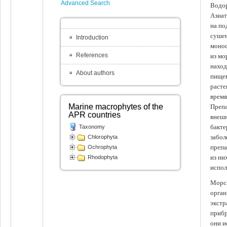
Advanced Search
Водор
Азиат
на по
сушен
Introduction
монос
References
из мо
наход
About authors
пищев
расте
время
Marine macrophytes of the
Препа
APR countries
внешн
бакте
Taxonomy
забол
Chlorophyta
препа
Ochrophyta
из ни
Rhodophyta
испол
Морск
орган
экстр
прибр
они и