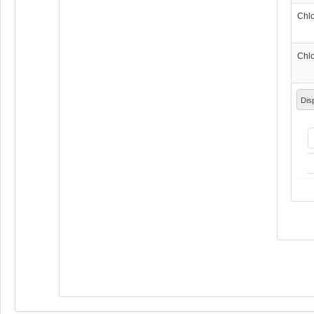
Chl
Chl
Dis