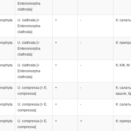
Enteromorpha
clathrata]
orophyta
U. clathrata [=
+
-
К: салат
Enteromorpha
clathrata]
orophyta
U. clathrata [=
+
-
К: припр
Enteromorpha
clathrata]
orophyta
U. clathrata [=
+
-
К; КЖ; М
Enteromorpha
clathrata]
orophyta
U. compressa [= E.
+
-
К: салат
compressa]
кашля, 
orophyta
U. compressa [= E.
+
-
К: салат
compressa]
orophyta
U. compressa [= E.
+
+
К: припр
compressa]